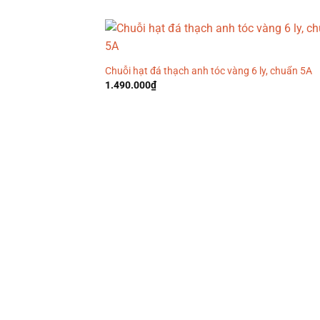
1.100.000₫.
là:
990.000₫.
Chuỗi hạt đá thạch anh tóc vàng 6 ly, chuẩn 5A
1.490.000
₫