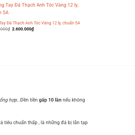
1.600.000₫.
Tay Đá Thạch Anh Tóc Vàng 12 ly, chuẩn 5A
Giá
Giá
.000
₫
2.600.000
₫
gốc
hiện
là:
tại
2.800.000₫.
là:
2.600.000₫.
tổng hợp
…Đền tiền
gấp 10 lần
nếu không
 tiêu chuẩn thấp , là những đá bị lẫn tạp