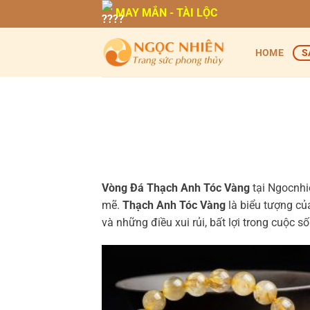
Bỏ
MAY MẮN - TÀI LỘC
qua
nội
HOME
S
dung
Vòng Đá Thạch Anh Tóc Vàng
tại Ngocnhi
mẽ.
Thạch Anh Tóc Vàng
là biểu tượng của
và những điều xui rủi, bất lợi trong cuộc s