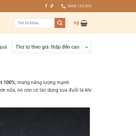
0868.133.899
Tìm
0
₫
kiếm:
 quả
ật 100%
, mang năng lượng mạnh
Hơn nữa, nó còn có tác dụng xua đuổi tà khí