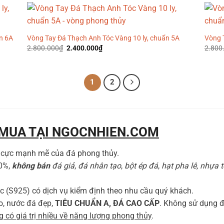
ẩn 6A
Vòng Tay Đá Thạch Anh Tóc Vàng 10 ly, chuẩn 5A
Vòng 
Giá
Giá
2.800.000
₫
2.400.000
₫
2.800
gốc
hiện
là:
tại
2.800.000₫.
là:
2.400.000₫.
1
2
 MUA TẠI NGOCNHIEN.COM
h cực mạnh mẽ của đá phong thủy.
00%,
không bán
đá giả
,
đá nhân tạo
,
bột ép đá
,
hạt pha lê, nhựa 
c (S925) có dịch vụ kiểm định theo nhu cầu quý khách.
o, nước đá đẹp,
TIÊU CHUẨN A, ĐÁ CAO CẤP
. Không sử dụng đá
 có giá trị nhiều về năng lượng phong thủy
.