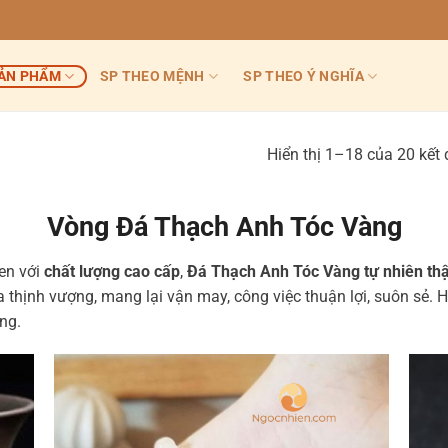
ẢN PHẨM
SP THEO MỆNH
SP THEO Ý NGHĨA
Hiển thị 1–18 của 20 kết
Vòng Đá Thạch Anh Tóc Vàng
en với
chất lượng cao cấp
,
Đá Thạch Anh Tóc Vàng tự nhiên th
 thịnh vượng, mang lại vận may, công việc thuận lợi, suôn sẻ. 
ống.