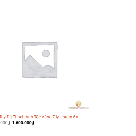
là:
tại
1.700.000₫.
là:
1.390.000₫.
Tay Đá Thạch Anh Tóc Vàng 7 ly, chuẩn 6A
Giá
Giá
.000
₫
1.600.000
₫
gốc
hiện
là:
tại
1.800.000₫.
là: