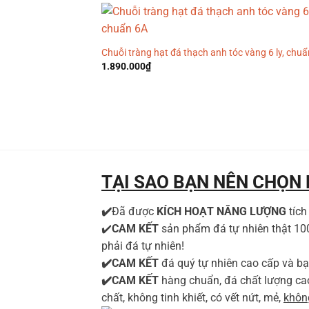
Chuỗi tràng hạt đá thạch anh tóc vàng 6 ly, chu
1.890.000
₫
TẠI SAO BẠN NÊN CHỌN
✔️
Đã được
KÍCH HOẠT NĂNG LƯỢNG
tíc
✔️
CAM KẾT
sản phẩm đá tự nhiên thật 1
phải đá tự nhiên!
✔️CAM KẾT
đá quý tự nhiên cao cấp và bạ
✔️CAM KẾT
hàng chuẩn, đá chất lượng ca
chất, không tinh khiết, có vết nứt, mẻ,
không