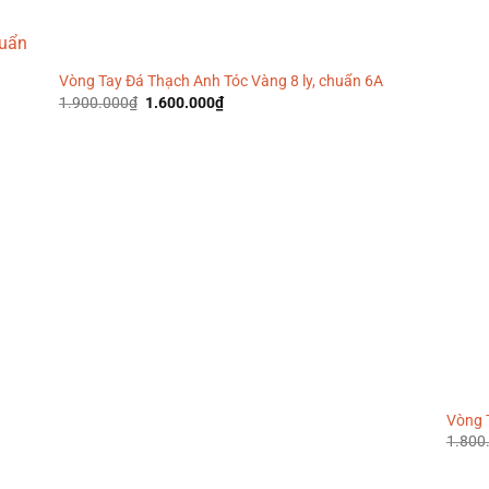
là:
tại
1.200.000₫.
là:
990.000₫.
Vòng Tay Đá Thạch Anh Tóc Vàng 8 ly, chuẩn 6A
Giá
Giá
1.900.000
₫
1.600.000
₫
gốc
hiện
là:
tại
1.900.000₫.
là:
1.600.000₫.
Vòng 
1.800