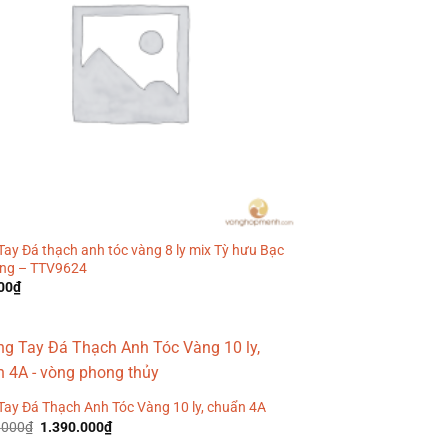
ay Đá thạch anh tóc vàng 8 ly mix Tỳ hưu Bạc
ng – TTV9624
00
₫
Tay Đá Thạch Anh Tóc Vàng 10 ly, chuẩn 4A
Giá
Giá
.000
₫
1.390.000
₫
gốc
hiện