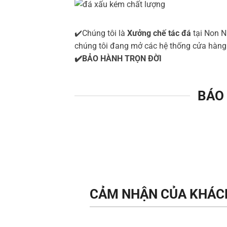
✔️Chúng tôi là
Xưởng chế tác đá
tại Non N
chúng tôi đang mở các hệ thống cửa hà
✔️BẢO HÀNH TRỌN ĐỜI
BÁO 
CẢM NHẬN CỦA KHÁC