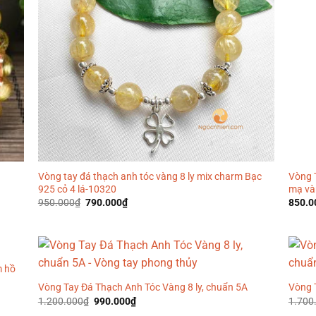
Vòng tay đá thạch anh tóc vàng 8 ly mix charm Bạc
Vòng T
925 cỏ 4 lá-10320
mạ và
Giá
Giá
950.000
₫
790.000
₫
850.0
gốc
hiện
là:
tại
950.000₫.
là:
790.000₫.
m hồ
Vòng Tay Đá Thạch Anh Tóc Vàng 8 ly, chuẩn 5A
Vòng 
Giá
Giá
1.200.000
₫
990.000
₫
1.700
gốc
hiện