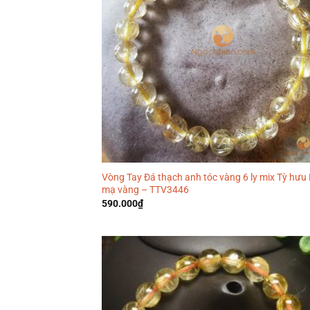
Vòng Tay Đá thạch anh tóc vàng 6 ly mix Tỳ hưu
mạ vàng – TTV3446
590.000
₫