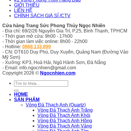
GIỚI THIỆU
LIÊN HỆ
CHÍNH SÁCH GIÁ SỈ /CTV
Cửa hàng Trang Sức Phong Thủy Ngọc Nhiên
- Địa chỉ: 69/2/26 Nguyễn Gia Trí, P.25, Bình Thạnh, TPHCM
- Thời gian mở cửa: 9h00 - 17h00
- Thời gian làm việc online: 8h00 - 22h00
- Hotline:
0868.133.899
- CN: DT610 Duy Phú, Duy Xuyên, Quảng Nam (Đường Vào
Mỹ Sơn)
- Xưởng: KP3, Hoà Hải, Ngũ Hành Sơn, Đà Nẵng
- Email: info.ngocnhien@gmail.com
Copyright 2026 ©
Ngocnhien.com
Tìm
kiếm:
HOME
SẢN PHẨM
Vòng Đá Thạch Anh (Quartz)
Vòng Đá Thạch Anh Trắng
Vòng Đá Thạch Anh Khói
Vòng Đá Thạch Anh Hồng
Vòng Đá Thạch Anh Vàng