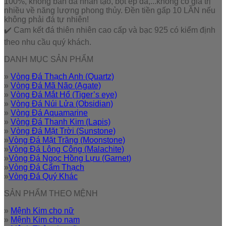
100%, không bán đá nhân tạo, bột ép đá,...không có giá trị
nhiều về năng lượng phong thủy. Đền tiền gấp 10 LẦN nếu
không phải đá tự nhiên!
✔️ Cam kết đá thiên nhiên cao cấp và bạc 925 có kiểm định
theo nhu cầu quý khách.
DANH MỤC SẢN PHẨM
»
Vòng Đá Thạch Anh (Quartz)
»
Vòng Đá Mã Não (Agate)
»
Vòng Đá Mắt Hổ (Tiger’s eye)
»
Vòng Đá Núi Lửa (Obsidian)
»
Vòng Đá Aquamarine
»
Vòng Đá Thanh Kim (Lapis)
»
Vòng Đá Mặt Trời (Sunstone)
»
Vòng Đá Mặt Trăng (Moonstone)
»
Vòng Đá Lông Công (Malachite)
»
Vòng Đá Ngọc Hồng Lựu (Garnet)
»
Vòng Đá Cẩm Thạch
»
Vòng Đá Quý Khác
SẢN PHẨM THEO MỆNH
»
Mệnh Kim cho nữ
»
Mệnh Kim cho nam