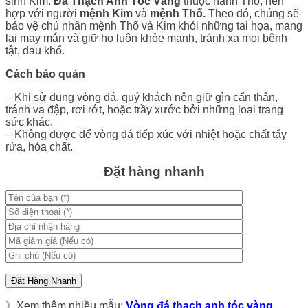
sinh Kim.
Đá Thạch Anh Tóc Vàng
thuộc hành Thổ, nên
hợp với người
mệnh Kim
và
mệnh Thổ.
Theo đó, chúng sẽ
bảo vệ chủ nhân mệnh Thổ và Kim khỏi những tai họa, mang
lại may mắn và giữ họ luôn khỏe mạnh, tránh xa mọi bệnh
tật, đau khổ.
Cách bảo quản
– Khi sử dụng vòng đá, quý khách nên giữ gìn cẩn thận,
tránh va đập, rơi rớt, hoặc trầy xước bởi những loại trang
sức khác.
– Không được để vòng đá tiếp xúc với nhiệt hoặc chất tẩy
rửa, hóa chất.
Đặt hàng nhanh
》Xem thêm nhiều mẫu:
Vòng đá thạch anh tóc vàng