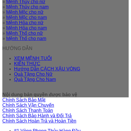
»
Mệnh Thủy cho nữ
»
Mệnh Thủy cho nam
»
Mệnh Mộc cho nữ
»
Mệnh Mộc cho nam
»
Mệnh Hỏa cho nữ
»
Mệnh Hỏa cho nam
»
Mệnh Thổ cho nữ
»
Mệnh Thổ cho nam
HƯỚNG DẪN
XEM MỆNH TUỔI
KIẾN THỨC
Hướng Dẫn CÁCH XÂU VÒNG
Quà Tặng Cho Nữ
Quà Tặng Cho Nam
Nội dung bản quyền được bảo vệ
Chính Sách Bảo Mật
Chính Sách Vận Chuyển
Chính Sách Thanh Toán
Chính Sách Bảo Hành và Đổi Trả
Chính Sách Hoàn Trả và Hoàn Tiền
#1 Vòng Phong Thủy Hàng Đầu