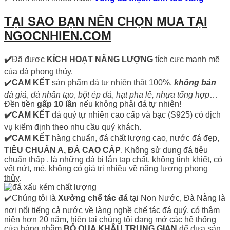
TẠI SAO BẠN NÊN CHỌN MUA TẠI
NGOCNHIEN.COM
✔️
Đã được
KÍCH HOẠT NĂNG LƯỢNG
tích cực mạnh mẽ
của đá phong thủy.
✔️
CAM KẾT
sản phẩm đá tự nhiên thật 100%,
không bán
đá giả
,
đá nhân tạo
,
bột ép đá
,
hạt pha lê, nhựa tổng hợp
…
Đền tiền
gấp 10 lần
nếu không phải đá tự nhiên!
✔️CAM KẾT
đá quý tự nhiên cao cấp và bạc (S925) có dịch
vụ kiểm định theo nhu cầu quý khách.
✔️CAM KẾT
hàng chuẩn, đá chất lượng cao, nước đá đẹp,
TIÊU CHUẨN A, ĐÁ CAO CẤP
. Không sử dụng đá tiêu
chuẩn thấp , là những đá bị lẫn tạp chất, không tinh khiết, có
vết nứt, mẻ,
không có giá trị nhiều về năng lượng phong
thủy
.
✔️Chúng tôi là
Xưởng chế tác đá
tại Non Nước, Đà Nẵng là
nơi nổi tiếng cả nước về làng nghề chế tác đá quý, có thâm
niên hơn 20 năm, hiện tại chúng tôi đang mở các hệ thống
cửa hàng nhằm
BỎ QUA KHÂU TRUNG GIAN
để đưa sản