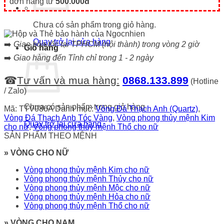
đơn hàng từ
500.000đ
Chưa có sản phẩm trong giỏ hàng.
Quay trở lại cửa hàng
➡️
Giao hỏa tốc tại TPHCM (nội thành) trong vòng 2 giờ
Giỏ hàng
➡️
Giao hàng đến Tỉnh chỉ trong 1 - 2 ngày
☎
Tư vấn và mua hàng:
0868.133.899
(Hotline
/ Zalo)
Chưa có sản phẩm trong giỏ hàng.
Mã:
TTV086A
Danh mục:
Vòng Đá Thạch Anh (Quartz)
,
Vòng Đá Thạch Anh Tóc Vàng
,
Vòng phong thủy mệnh Kim
Quay trở lại cửa hàng
cho nữ
,
Vòng phong thủy mệnh Thổ cho nữ
SẢN PHẨM THEO MỆNH
» VÒNG CHO NỮ
Vòng phong thủy mệnh Kim cho nữ
Vòng phong thủy mệnh Thủy cho nữ
Vòng phong thủy mệnh Mộc cho nữ
Vòng phong thủy mệnh Hỏa cho nữ
Vòng phong thủy mệnh Thổ cho nữ
» VÒNG CHO NAM