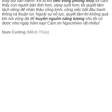
thay đổi vận mệnh. Kể từ khi
đeo vòng phong thủy
tôi cảm
thấy con người bản lĩnh hơn, sáng suốt hơn; tôi quyết tâm
tách riêng để nhận thầu công trình, công việc bắt đầu hanh
thông và thuận lợi. Ngoài sự nỗ lực, quyết tâm thì không quá
khi nói vòng đá để
truyền nguồn năng lượng
cho tôi có
được như ngày hôm nay! Cảm ơn Ngocnhien rất nhiều!
Nam Cường
(Mệnh Thủy)