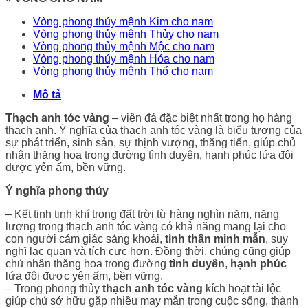
Vòng phong thủy mệnh Kim cho nam
Vòng phong thủy mệnh Thủy cho nam
Vòng phong thủy mệnh Mộc cho nam
Vòng phong thủy mệnh Hỏa cho nam
Vòng phong thủy mệnh Thổ cho nam
Mô tả
Thạch anh tóc vàng
– viên đá đặc biệt nhất trong họ hàng
thạch anh. Ý nghĩa của thạch anh tóc vàng là biểu tượng của
sự phát triển, sinh sản, sự thịnh vượng, thăng tiến, giúp chủ
nhân thăng hoa trong đường tình duyên, hạnh phúc lứa đôi
được yên ấm, bền vững.
Ý nghĩa phon
g thủy
– Kết tinh tinh khí trong đất trời từ hàng nghìn năm, năng
lượng trong thạch anh tóc vàng có khả năng mang lại cho
con người cảm giác sảng khoái,
tinh thần minh mẫn
, suy
nghĩ lạc quan và tích cực hơn. Đồng thời, chúng cũng giúp
chủ nhân thăng hoa trong đường
tình duyên
,
hạnh phúc
lứa đôi được yên ấm, bền vững.
– Trong phong thủy
thạch anh tóc vàng
kích hoạt tài lộc
giúp chủ sở hữu gặp nhiều may mắn trong cuộc sống, thành