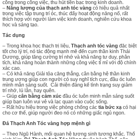
công trong công việc, thu hút tiền bạc trong kinh doanh.
–
Năng lượng của thạch anh tóc vàng
có hiệu quả nhất
trong việc tập trung trí óc, thúc đẩy hoạt động năng nổ, rất
thích hợp với người làm việc kinh doanh, nghiên cứu khoa
học và sáng tạo.
Tác dụng
– Trong khoa học thạch trị liệu,
Thạch anh tóc vàng
đặc biệt
tốt cho lý trí, nó tác động mạnh mẽ đến cụm thần kinh Thái
Dương, giúp tăng cường trí nhớ và khả năng tư duy, phân
tích, khả năng hoàn thành những công việc tỉ mỉ với độ chính
xác cao.
– Có khả năng Giải tỏa căng thẳng, cân bằng hệ thần kinh
trung ương giúp con người có suy nghĩ tích cực, đầu óc luôn
mình mẫn sáng suốt. Cải thiện đáng kể tình trạng suy giảm
trí nhớ, lú lẫn, hay quên.
– Giúp
cân bằng cảm xúc
đầu óc luôn minh mẫn sáng suốt
giúp bạn luôn vui vẻ và lạc quan vào cuộc sống.
– Rất hữu hiệu trong việc phòng chống các
tia bức xạ
có hại
cho cơ thể, giúp người đeo nó có những giấc ngủ ngon.
Đá Thạch Anh Tóc vàng hợp mệnh gì
–
Theo Ngũ Hành, mối quan hệ tương sinh tương khắc. Thổ