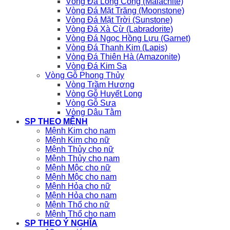
Vòng Đá Lông Công (Malachite)
Vòng Đá Mặt Trăng (Moonstone)
Vòng Đá Mặt Trời (Sunstone)
Vòng Đá Xà Cừ (Labradorite)
Vòng Đá Ngọc Hồng Lựu (Garnet)
Vòng Đá Thanh Kim (Lapis)
Vòng Đá Thiên Hà (Amazonite)
Vòng Đá Kim Sa
Vòng Gỗ Phong Thủy
Vòng Trầm Hương
Vòng Gỗ Huyết Long
Vòng Gỗ Sưa
Vòng Dâu Tằm
SP THEO MỆNH
Mệnh Kim cho nam
Mệnh Kim cho nữ
Mệnh Thủy cho nữ
Mệnh Thủy cho nam
Mệnh Mộc cho nữ
Mệnh Mộc cho nam
Mệnh Hỏa cho nữ
Mệnh Hỏa cho nam
Mệnh Thổ cho nữ
Mệnh Thổ cho nam
SP THEO Ý NGHĨA