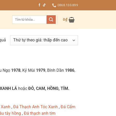
0868.133.899
Tìm
0
₫
kiếm:
 quả
ậu Ngọ
1978
, Kỷ Mùi
1979
, Bính Dần
1986
,
XANH LÁ
hoặc
ĐỎ, CAM, HỒNG, TÍM.
 Xanh
,
Đá Thạch Anh Tóc Xanh
,
Đá Cẩm
âu tây hồng
,
Đá thạch anh tím