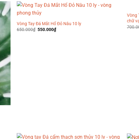
499.000₫.
Vòng 
chữ v
Vòng Tay Đá Mắt Hổ Đỏ Nâu 10 ly
700.0
Giá
Giá
650.000
₫
550.000
₫
gốc
hiện
là:
tại
650.000₫.
là:
550.000₫.