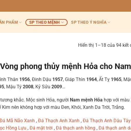
ẢN PHẨM
SP THEO MỆNH
SP THEO Ý NGHĨA
Hiển thị 1–18 của 94 kết
Vòng phong thủy mệnh Hỏa cho Nam
Bính Thân
1956
, Đinh Dậu
1957
, Giáp Thìn
1964
, Ất Tỵ
1965
, M
95
, Mậu Tý
2008
, Kỷ Sửu
2009
…
 tương khắc. Mộc sinh Hỏa, người
Nam mệnh Hỏa
hợp với màu
Kim nên không hợp với màu Đen, Khói, Xanh Da Trời, Trắng.
Đá Mã Não Xanh
,
Đá Thạch Anh Xanh
,
Đá Thạch Anh Dâu Tây
ọc Hồng Lựu
,
Đá mặt trời
,
Đá thạch anh hồng
,
Đá thạch anh d