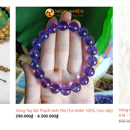
Vòng t
Vòng Tay Đá Thạch Anh Tím (Tự nhiên 100%, Cao cấp)
4 lá –
290.000
₫
–
6.500.000
₫
600.0