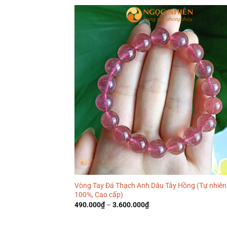
Vòng Tay Đá Thạch Anh Dâu Tây Hồng (Tự nhiên
100%, Cao cấp)
490.000
₫
–
3.600.000
₫