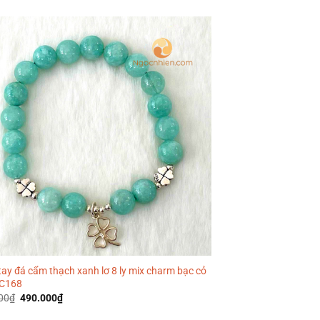
ay đá cẩm thạch xanh lơ 8 ly mix charm bạc cỏ
 C168
Giá
Giá
00
₫
490.000
₫
gốc
hiện
là:
tại