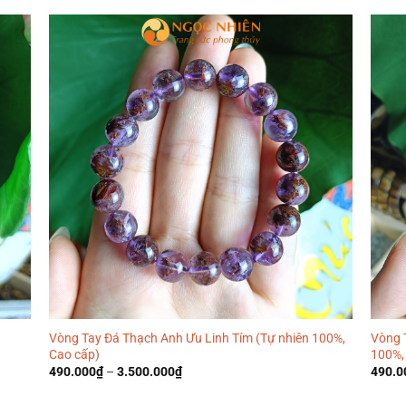
Vòng Tay Đá Thạch Anh Ưu Linh Tím (Tự nhiên 100%,
Vòng 
Cao cấp)
100%,
490.000
₫
–
3.500.000
₫
490.0