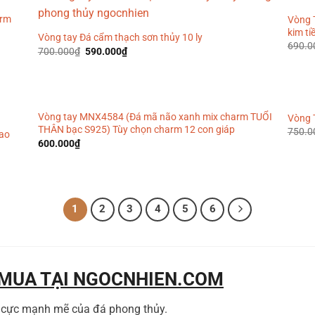
arm
Vòng 
kim t
Vòng tay Đá cẩm thạch sơn thủy 10 ly
690.0
Giá
Giá
700.000
₫
590.000
₫
gốc
hiện
là:
tại
700.000₫.
là:
590.000₫.
Vòng tay MNX4584 (Đá mã não xanh mix charm TUỔI
Vòng 
THÂN bạc S925) Tùy chọn charm 12 con giáp
750.0
Cao
600.000
₫
1
2
3
4
5
6
 MUA TẠI NGOCNHIEN.COM
h cực mạnh mẽ của đá phong thủy.