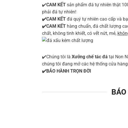
✔️
CAM KẾT
sản phẩm đá tự nhiên thật 1
phải đá tự nhiên!
✔️CAM KẾT
đá quý tự nhiên cao cấp và bạ
✔️CAM KẾT
hàng chuẩn, đá chất lượng ca
chất, không tinh khiết, có vết nứt, mẻ,
không
✔️Chúng tôi là
Xưởng chế tác đá
tại Non N
chúng tôi đang mở các hệ thống cửa hà
✔️BẢO HÀNH TRỌN ĐỜI
BÁO 