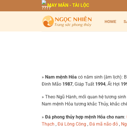
Bỏ
MAY MẮN - TÀI LỘC
qua
nội
HOME
S
dung
»
Nam mệnh Hỏa
có năm sinh (âm lịch): 
Đinh Mão
1987
, Giáp Tuất
1994
, Ất Hợi
19
» Theo Ngũ Hành, mối quan hệ tương sinh
Nam mệnh Hỏa tương khắc Thủy, khắc chế 
»
Đá phong thủy hợp mệnh Hỏa cho nam
:
Thạch
,
Đá Lông Công
,
Đá mã não đỏ
,
Ng