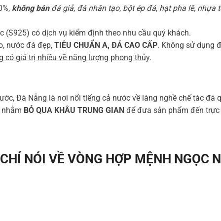
00%,
không bán
đá giả
,
đá nhân tạo
,
bột ép đá
,
hạt pha lê, nhựa 
c (S925) có dịch vụ kiểm định theo nhu cầu quý khách.
o, nước đá đẹp,
TIÊU CHUẨN A, ĐÁ CAO CẤP
. Không sử dụng đá
 có giá trị nhiều về năng lượng phong thủy
.
ước, Đà Nẵng là nơi nổi tiếng cả nước về làng nghề chế tác đá q
ng nhằm
BỎ QUA KHÂU TRUNG GIAN
để đưa sản phẩm đến trực t
CHÍ NÓI VỀ VÒNG HỢP MỆNH NGỌC 