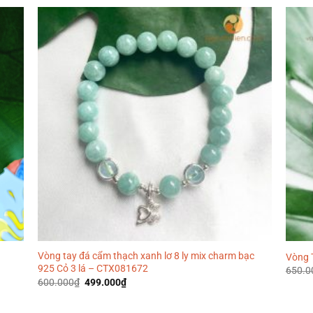
Vòng tay đá cẩm thạch xanh lơ 8 ly mix charm bạc
Vòng 
925 Cỏ 3 lá – CTX081672
650.0
Giá
Giá
600.000
₫
499.000
₫
gốc
hiện
là:
tại
600.000₫.
là: