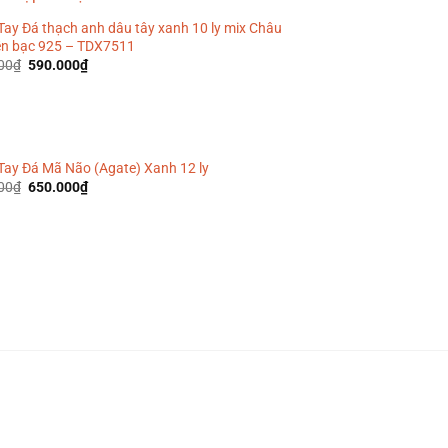
Tay Đá thạch anh dâu tây xanh 10 ly mix Châu
iền bạc 925 – TDX7511
Giá
Giá
00
₫
590.000
₫
gốc
hiện
là:
tại
690.000₫.
là:
590.000₫.
Tay Đá Mã Não (Agate) Xanh 12 ly
Giá
Giá
00
₫
650.000
₫
gốc
hiện
là:
tại
750.000₫.
là:
650.000₫.