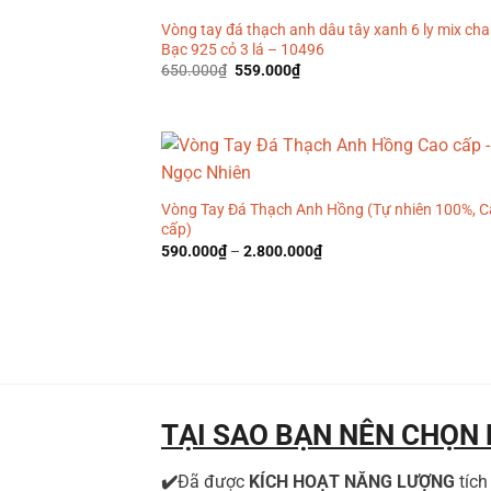
Vòng tay đá thạch anh dâu tây xanh 6 ly mix ch
Bạc 925 cỏ 3 lá – 10496
Giá
Giá
650.000
₫
559.000
₫
gốc
hiện
là:
tại
650.000₫.
là:
559.000₫.
Vòng Tay Đá Thạch Anh Hồng (Tự nhiên 100%, 
cấp)
590.000
₫
–
2.800.000
₫
TẠI SAO BẠN NÊN CHỌN
✔️
Đã được
KÍCH HOẠT NĂNG LƯỢNG
tíc