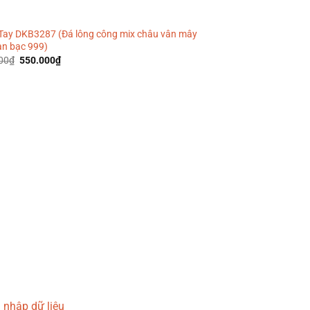
Tay DKB3287 (Đá lông công mix châu vân mây
ạn bạc 999)
Giá
Giá
00
₫
550.000
₫
gốc
hiện
là:
tại
700.000₫.
là:
550.000₫.