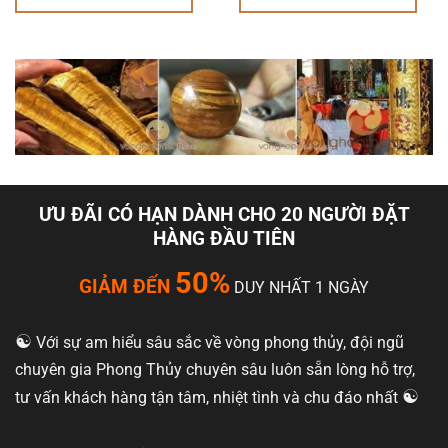
ƯU ĐÃI CÓ HẠN DÀNH CHO 20 NGƯỜI ĐẶT
HÀNG ĐẦU TIÊN
50%
GIẢM ĐẾN
DUY NHẤT 1 NGÀY
☯️
Với sự am hiểu sâu sắc về vòng phong thủy, đội ngũ
chuyên gia Phong Thủy chuyên sâu luôn sẵn lòng hỗ trợ,
☯️
tư vấn khách hàng tận tâm, nhiệt tình và chu đáo nhất