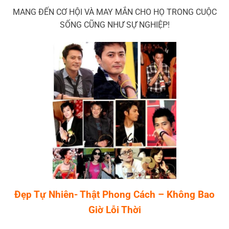
MANG ĐẾN CƠ HỘI VÀ MAY MẮN CHO HỌ TRONG CUỘC
SỐNG CŨNG NHƯ SỰ NGHIỆP!
Đẹp Tự Nhiên- Thật Phong Cách – Không Bao
Giờ Lỗi Thời