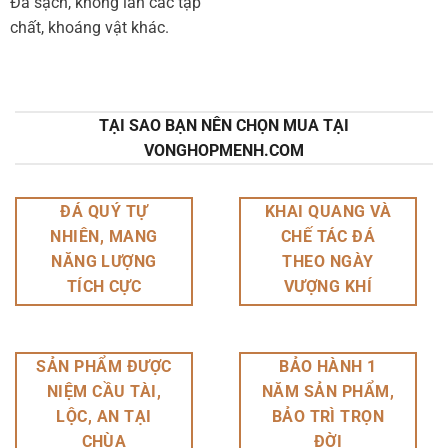
Đá sạch, không lẫn các tạp
chất, khoáng vật khác.
TẠI SAO BẠN NÊN CHỌN MUA TẠI
VONGHOPMENH.COM
ĐÁ QUÝ TỰ
KHAI QUANG VÀ
NHIÊN, MANG
CHẾ TÁC ĐÁ
NĂNG LƯỢNG
THEO NGÀY
TÍCH CỰC
VƯỢNG KHÍ
SẢN PHẨM ĐƯỢC
BẢO HÀNH 1
NIỆM CẦU TÀI,
NĂM SẢN PHẨM,
LỘC, AN TẠI
BẢO TRÌ TRỌN
CHÙA
ĐỜI