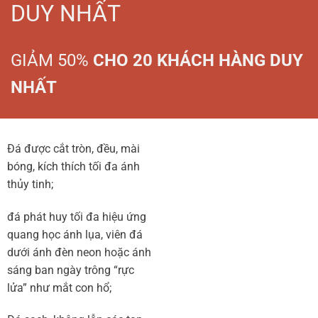
DUY NHẤT
GIẢM 50%
CHO 20 KHÁCH HÀNG DUY
NHẤT
Đá được cắt tròn, đều, mài
bóng, kích thích tối đa ánh
thủy tinh;
đá phát huy tối đa hiệu ứng
quang học ánh lụa, viên đá
dưới ánh đèn neon hoặc ánh
sáng ban ngày trông “rực
lửa” như mắt con hổ;