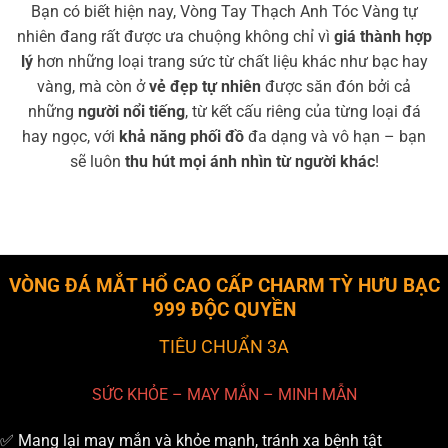
Bạn có biết hiện nay, Vòng Tay Thạch Anh Tóc Vàng tự
nhiên đang rất được ưa chuộng không chỉ vì
giá thành hợp
lý
hơn những loại trang sức từ chất liệu khác như bạc hay
vàng, mà còn ở
vẻ đẹp tự nhiên
được săn đón bởi cả
những
người nổi tiếng
, từ kết cấu riêng của từng loại đá
hay ngọc, với
khả năng phối đồ
đa dạng và vô hạn – bạn
sẽ luôn
thu hút mọi ánh nhìn từ người khác
!
VÒNG ĐÁ MẮT HỔ CAO CẤP CHARM TỲ HƯU BẠC
999 ĐỘC QUYỀN
TIÊU CHUẨN 3A
SỨC KHỎE – MAY MẮN – MINH MẪN
✅ Mang lại may mắn và khỏe mạnh, tránh xa bệnh tật