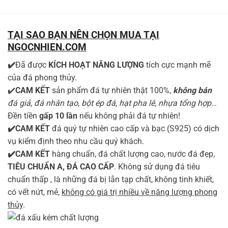
TẠI SAO BẠN NÊN CHỌN MUA TẠI
NGOCNHIEN.COM
✔️
Đã được
KÍCH HOẠT NĂNG LƯỢNG
tích cực mạnh mẽ
của đá phong thủy.
✔️
CAM KẾT
sản phẩm đá tự nhiên thật 100%,
không bán
đá giả
,
đá nhân tạo
,
bột ép đá
,
hạt pha lê, nhựa tổng hợp
…
Đền tiền
gấp 10 lần
nếu không phải đá tự nhiên!
✔️CAM KẾT
đá quý tự nhiên cao cấp và bạc (S925) có dịch
vụ kiểm định theo nhu cầu quý khách.
✔️CAM KẾT
hàng chuẩn, đá chất lượng cao, nước đá đẹp,
TIÊU CHUẨN A, ĐÁ CAO CẤP
. Không sử dụng đá tiêu
chuẩn thấp , là những đá bị lẫn tạp chất, không tinh khiết,
có vết nứt, mẻ,
không có giá trị nhiều về năng lượng phong
thủy
.