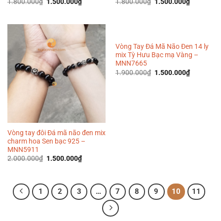
Giá
Giá
Giá
Giá
1.800.000
₫
1.500.000
₫
1.800.000
₫
1.500.000
₫
gốc
hiện
gốc
hiện
là:
tại
là:
tại
1.800.000₫.
là:
1.800.000₫.
là:
1.500.000₫.
1.500.000
Vòng Tay Đá Mã Não Đen 14 ly
mix Tỳ Hưu Bạc mạ Vàng –
MNN7665
Giá
Giá
1.900.000
₫
1.500.000
₫
gốc
hiện
là:
tại
1.900.000₫.
là:
1.500.000
Vòng tay đôi Đá mã não đen mix
charm hoa Sen bạc 925 –
MNN5911
Giá
Giá
2.000.000
₫
1.500.000
₫
gốc
hiện
là:
tại
2.000.000₫.
là:
1.500.000₫.
1
2
3
…
7
8
9
10
11