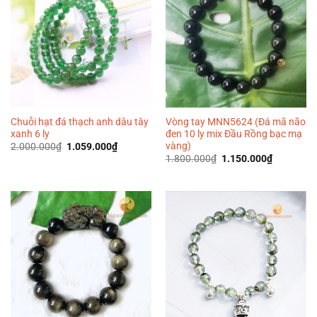
Chuỗi hạt đá thạch anh dâu tây
Vòng tay MNN5624 (Đá mã não
xanh 6 ly
đen 10 ly mix Đầu Rồng bạc mạ
vàng)
Giá
Giá
2.000.000
₫
1.059.000
₫
gốc
hiện
Giá
Giá
1.800.000
₫
1.150.000
₫
là:
tại
gốc
hiện
2.000.000₫.
là:
là:
tại
1.059.000₫.
1.800.000₫.
là:
1.150.000