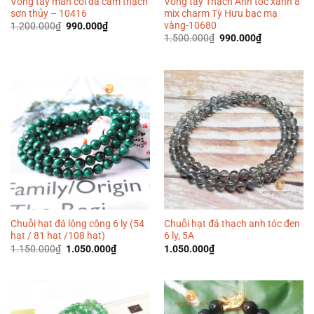
Vòng tay mân côi đá cẩm thạch
Vòng tay Thạch Anh tóc xanh 8
sơn thủy – 10416
mix charm Tỳ Hưu bạc mạ
vàng-10680
Giá
Giá
1.200.000
₫
990.000
₫
gốc
hiện
Giá
Giá
1.500.000
₫
990.000
₫
là:
tại
gốc
hiện
1.200.000₫.
là:
là:
tại
990.000₫.
1.500.000₫.
là:
990.000₫.
Chuỗi hạt đá lông công 6 ly (54
Chuỗi hạt đá thạch anh tóc đen
hạt / 81 hạt /108 hạt)
6 ly, 5A
Giá
Giá
1.150.000
₫
1.050.000
₫
1.050.000
₫
gốc
hiện
là:
tại
1.150.000₫.
là:
1.050.000₫.