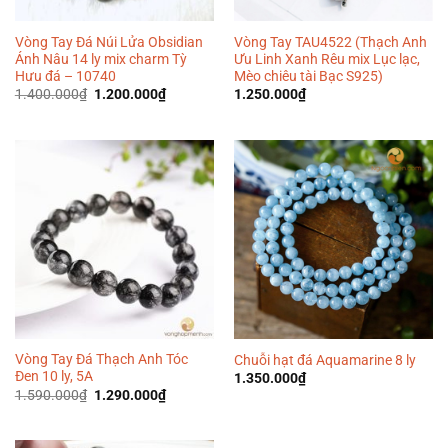
Vòng Tay Đá Núi Lửa Obsidian
Vòng Tay TAU4522 (Thạch Anh
Ánh Nâu 14 ly mix charm Tỳ
Ưu Linh Xanh Rêu mix Lục lạc,
Hưu đá – 10740
Mèo chiêu tài Bạc S925)
Giá
Giá
1.400.000
₫
1.200.000
₫
1.250.000
₫
gốc
hiện
là:
tại
1.400.000₫.
là:
1.200.000₫.
Vòng Tay Đá Thạch Anh Tóc
Chuỗi hạt đá Aquamarine 8 ly
Đen 10 ly, 5A
1.350.000
₫
Giá
Giá
1.590.000
₫
1.290.000
₫
gốc
hiện
là:
tại
1.590.000₫.
là:
1.290.000₫.