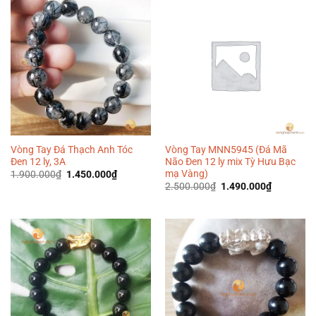
Vòng Tay Đá Thạch Anh Tóc
Vòng Tay MNN5945 (Đá Mã
Đen 12 ly, 3A
Não Đen 12 ly mix Tỳ Hưu Bạc
mạ Vàng)
Giá
Giá
1.900.000
₫
1.450.000
₫
gốc
hiện
Giá
Giá
2.500.000
₫
1.490.000
₫
là:
tại
gốc
hiện
1.900.000₫.
là:
là:
tại
1.450.000₫.
2.500.000₫.
là:
1.490.000