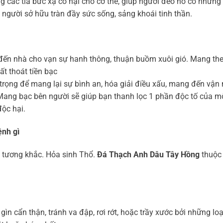
ng các tia bức xạ có hại cho cơ thể, giúp người đeo nó có nhữn
người sở hữu tràn đầy sức sống, sảng khoái tinh thần.
đến nhà cho vạn sự hanh thông, thuận buồm xuôi gió. Mang th
hất thoát tiền bạc
trọng để mang lại sự bình an, hóa giải điều xấu, mang đến vận
Mang bạc bên người sẽ giúp bạn thanh lọc 1 phần độc tố của mô
độc hại.
nh gì
 tương khắc. Hỏa sinh Thổ.
Đá Thạch Anh Dâu Tây Hồng
thuộc 
ìn cẩn thận, tránh va đập, rơi rớt, hoặc trầy xước bởi những loạ