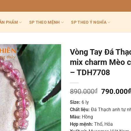
ẢN PHẨM
SP THEO MỆNH
SP THEO Ý NGHĨA
Vòng Tay Đá Thạc
mix charm Mèo ch
– TDH7708
Giá
890.000
₫
790.000
₫
gốc
Size:
6 ly
là:
Chất liệu:
Đá Thạch anh tự nh
890.000₫
Màu:
Hồng
Hợp mệnh:
Thổ, Hỏa