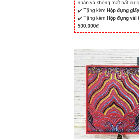
nhận và không mất bất cứ c
✔️ Tặng kèm
Hộp đựng giấy
✔️ Tặng kèm
Hộp đựng vải 
500.000đ