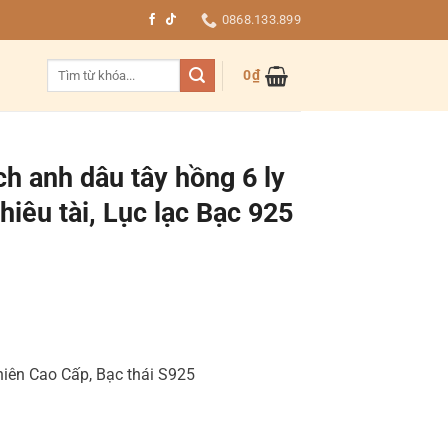
0868.133.899
Tìm
0
₫
kiếm:
h anh dâu tây hồng 6 ly
iêu tài, Lục lạc Bạc 925
Giá
hiện
tại
iên Cao Cấp, Bạc thái S925
.
là:
790.000₫.