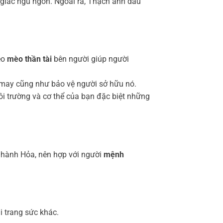
g giấc ngủ ngon. Ngoài ra, Thạch anh dâu
eo
mèo thần tài
bên người giúp người
 may cũng như bảo vệ người sở hữu nó.
i trường và cơ thể của bạn đặc biệt những
hành Hỏa, nên hợp với người
mệnh
i trang sức khác.