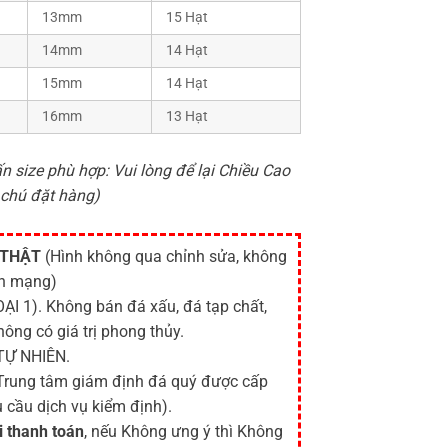
13mm
15 Hạt
14mm
14 Hạt
15mm
14 Hạt
16mm
13 Hạt
n size phù hợp: Vui lòng để lại Chiều Cao
 chú đặt hàng)
 THẬT
(Hình không qua chỉnh sửa, không
ên mạng)
ẠI 1). Không bán đá xấu, đá tạp chất,
hông có giá trị phong thủy.
TỰ NHIÊN.
 Trung tâm giám định đá quý được cấp
 cầu dịch vụ kiểm định).
i thanh toán
, nếu Không ưng ý thì Không