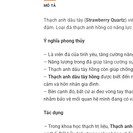
MÔ TẢ
Thạch anh dâu tây (
Strawberry Quartz
) v
đậm. Loại đá thạch anh hồng có năng lực l
Ý nghĩa phong thủy
– Là viên đá của tình yêu, tăng cường năn
– Năng lượng trong đá
giúp tăng cường sự
– Thạch anh dâu tây hồng còn giúp chống l
–
Thạch anh dâu tây hồng
được biết đến n
cảm và hôn nhân gia đình.
– Bên cạnh đó, bất cứ ai đeo vòng tay th
nhằm bảo vệ mối quan hệ mình đang có và
Tác dụng
–
Trong khoa học thạch trị liệu,
Thạch anh