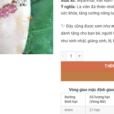
Xuất xứ:
Myanmar, Việt Nam
Ý nghĩa:
Là viên đá thiên nhi
sức khỏe, tăng cường năng lư
✨
Đây cũng được xem như
m
dành tặng cho bạn bè, người
như sinh nhật, giáng sinh, lễ,
Vòng Tay Đá Thạch anh dâu tây h
THÊ
Vòng giao mặc định giao
Đường
Số lượng hạt
kính hạt
(Vòng Nữ)
6mm
27 Hạt