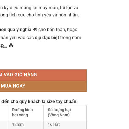
ên kỳ diệu mang lại may mắn, tài lộc và
ợng tích cực cho tình yêu và hôn nhân.
ón quà ý nghĩa
🎁 cho bản thân, hoặc
 thân yêu vào các
dịp đặc biệt
trong năm
☘
 tết…
ồng 6 ly mix charm Mèo chiêu tài, Lục lạc Bạc 925 - TDH7708 số lượng
M VÀO GIỎ HÀNG
MUA NGAY
 đến cho quý khách là size tay chuẩn:
Đường kính
Số lượng hạt
hạt vòng
(Vòng Nam)
12mm
16 Hạt