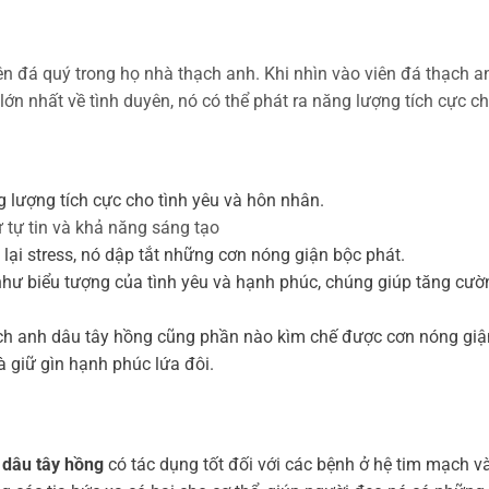
iên đá quý trong họ nhà thạch anh. Khi nhìn vào viên đá thạc
ớn nhất về tình duyên, nó có thể phát ra năng lượng tích cực c
g lượng tích cực cho tình yêu và hôn nhân.
 tự tin và khả năng sáng tạo
ại stress, nó dập tắt những cơn nóng giận bộc phát.
hư biểu tượng của tình yêu và hạnh phúc, chúng giúp tăng cườn
ạch anh dâu tây hồng cũng phần nào kìm chế được cơn nóng giận
 giữ gìn hạnh phúc lứa đôi.
 dâu tây hồng
có tác dụng tốt đối với các bệnh ở hệ tim mạch và 