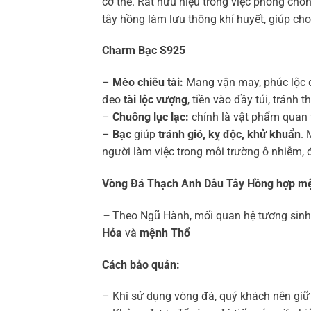
cơ thể. Rất hữu hiệu trong việc phòng chố
tây hồng làm lưu thông khí huyết, giúp cho 
Charm Bạc S925
–
Mèo chiêu tài:
Mang vận may, phúc lộc 
đeo
tài lộc vượng
, tiền vào đầy túi, tránh t
–
Chuông lục lạc:
chính là vật phẩm quan 
–
Bạc
giúp
tránh gió, kỵ độc, khử khuẩn
. 
người làm việc trong môi trường ô nhiễm, 
Vòng Đá Thạch Anh Dâu Tây Hồng hợp mệ
–
Theo Ngũ Hành, mối quan hệ tương sinh
Hỏa
và
mệnh Thổ
Cách bảo quản:
– Khi sử dụng vòng đá, quý khách nên giữ g