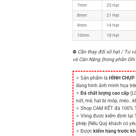
7mm
23 Hạt
8mm
21 Hạt
9mm
19 Hạt
10mm
18 Hạt
⛔
Cần thay đổi số hạt / Tư vấ
và Cân Nặng (trong phần Ghi
⭐ Sản phẩm là
HÌNH CHỤP
dùng hình ảnh minh họa tr
⭐
Đá chất lượng cao cấp
(LO
nứt, mẻ, hạt bị móp, méo...k
⭐ Shop CAM KẾT đá 100% 
⭐ Vòng được kiểm định tại
phép (Nếu Quý khách có yêu
⭐ Được
kiểm hàng trước kh