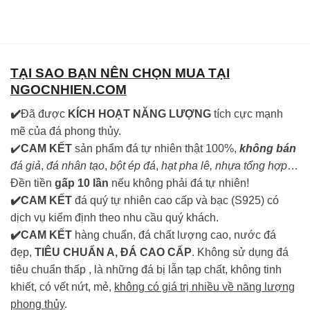
TẠI SAO BẠN NÊN CHỌN MUA TẠI
NGOCNHIEN.COM
✔️
Đã được
KÍCH HOẠT NĂNG LƯỢNG
tích cực mạnh
mẽ của đá phong thủy.
✔️
CAM KẾT
sản phẩm đá tự nhiên thật 100%,
không bán
đá giả
,
đá nhân tạo
,
bột ép đá
,
hạt pha lê, nhựa tổng hợp
…
Đền tiền
gấp 10 lần
nếu không phải đá tự nhiên!
✔️CAM KẾT
đá quý tự nhiên cao cấp và bạc (S925) có
dịch vụ kiểm định theo nhu cầu quý khách.
✔️CAM KẾT
hàng chuẩn, đá chất lượng cao, nước đá
đẹp,
TIÊU CHUẨN A, ĐÁ CAO CẤP
. Không sử dụng đá
tiêu chuẩn thấp , là những đá bị lẫn tạp chất, không tinh
khiết, có vết nứt, mẻ,
không có giá trị nhiều về năng lượng
phong thủy
.