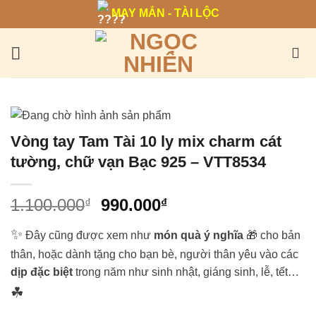
Bỏ
MAY MẮN - TÀI LỘC
qua
nội
dung
Vòng tay Tam Tài 10 ly mix charm cát
tường, chữ vạn Bạc 925 – VTT8534
Giá
Giá
1.100.000
990.000
₫
₫
gốc
hiện
✨
là:
tại
Đây cũng được xem như
món quà ý nghĩa
🎁 cho bản
1.100.000₫.
là:
thân, hoặc dành tặng cho bạn bè, người thân yêu vào các
990.000₫.
dịp đặc biệt
trong năm như sinh nhật, giáng sinh, lễ, tết…
☘