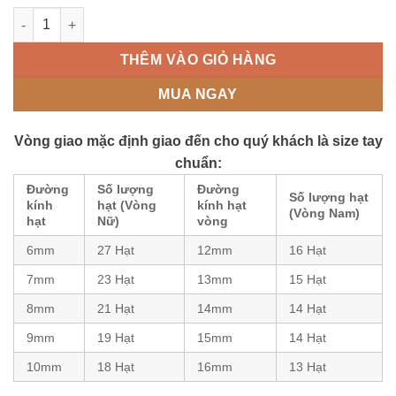
Vòng tay Tam Tài 10 ly mix charm cát tường, chữ vạn Bạc 925 
THÊM VÀO GIỎ HÀNG
MUA NGAY
Vòng giao mặc định giao đến cho quý khách là size tay
chuẩn:
Đường
Số lượng
Đường
Số lượng hạt
kính
hạt (Vòng
kính hạt
(Vòng Nam)
hạt
Nữ)
vòng
6mm
27 Hạt
12mm
16 Hạt
7mm
23 Hạt
13mm
15 Hạt
8mm
21 Hạt
14mm
14 Hạt
9mm
19 Hạt
15mm
14 Hạt
10mm
18 Hạt
16mm
13 Hạt