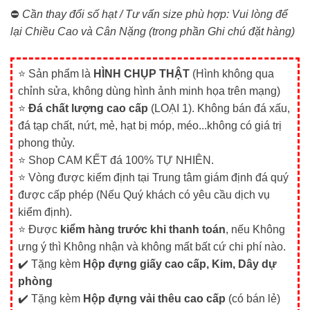
⛔
Cần thay đổi số hạt / Tư vấn size phù hợp: Vui lòng để
lại Chiều Cao và Cân Nặng (trong phần Ghi chú đặt hàng)
⭐ Sản phẩm là
HÌNH CHỤP THẬT
(Hình không qua
chỉnh sửa, không dùng hình ảnh minh họa trên mạng)
⭐
Đá chất lượng cao cấp
(LOẠI 1). Không bán đá xấu,
đá tạp chất, nứt, mẻ, hạt bị móp, méo...không có giá trị
phong thủy.
⭐ Shop CAM KẾT đá 100% TỰ NHIÊN.
⭐ Vòng được kiểm định tại Trung tâm giám định đá quý
được cấp phép (Nếu Quý khách có yêu cầu dịch vụ
kiểm định).
⭐ Được
kiểm hàng trước khi thanh toán
, nếu Không
ưng ý thì Không nhận và không mất bất cứ chi phí nào.
✔️ Tặng kèm
Hộp đựng giấy cao cấp, Kim, Dây dự
phòng
✔️ Tặng kèm
Hộp đựng vải thêu cao cấp
(có bán lẻ)