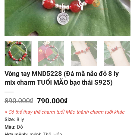
Vòng tay MND5228 (Đá mã não đỏ 8 ly
mix charm TUỔI MÃO bạc thái S925)
Giá
Giá
890.000
₫
790.000
₫
gốc
hiện
» Có thể thay thế charm tuổi Mão thành charm tuổi khác
là:
tại
Size:
8 ly
890.000₫.
là:
Màu:
Đỏ
790.000₫.
Hợp mệnh:
mệnh Thổ, Hỏa