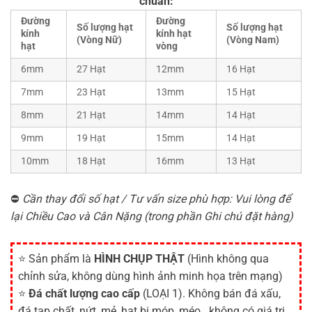
chuẩn:
Đường
Đường
Số lượng hạt
Số lượng hạt
kính
kính hạt
(Vòng Nữ)
(Vòng Nam)
hạt
vòng
6mm
27 Hạt
12mm
16 Hạt
7mm
23 Hạt
13mm
15 Hạt
8mm
21 Hạt
14mm
14 Hạt
9mm
19 Hạt
15mm
14 Hạt
10mm
18 Hạt
16mm
13 Hạt
⛔
Cần thay đổi số hạt / Tư vấn size phù hợp: Vui lòng để
lại Chiều Cao và Cân Nặng (trong phần Ghi chú đặt hàng)
⭐ Sản phẩm là
HÌNH CHỤP THẬT
(Hình không qua
chỉnh sửa, không dùng hình ảnh minh họa trên mạng)
⭐
Đá chất lượng cao cấp
(LOẠI 1). Không bán đá xấu,
đá tạp chất, nứt, mẻ, hạt bị móp, méo...không có giá trị