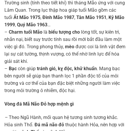
Trường sinh (tính theo tiết khí) thì tháng Mão ứng với cung
Lâm Quan. Trong lục thập hoa giáp tuổi Mão gồm các
tuổi
Ất Mão 1975
,
Đinh Mão 1987
,
Tân Mão 1951
,
Kỷ Mão
1999
,
Quý Mão 1963
…
–
Charm tuổi Mão
là
biểu tượng cho
lòng tốt, sự kiên trì,
nhẫn nại, biết suy trước tính sau rồi mới bắt đầu làm một
việc gì đó. Trong phong thủy,
mèo
được coi là linh vật đem
lại sự cát tường, thịnh vượng, có thể nhờ linh lực để hóa
giải sát khí.
–
Bạc
còn giúp
tránh gió, kỵ độc, khử khuẩn
. Mang bạc
bên người sẽ giúp bạn thanh lọc 1 phần độc tố của môi
trường và cơ thể của bạn đặc biệt những người làm việc
trong môi trường ô nhiễm, độc hại.
Vòng đá Mã Não Đỏ hợp mệnh gì
–
Theo Ngũ Hành, mối quan hệ tương sinh tương khắc.
Hỏa sinh Thổ.
Đá mã não đỏ
thuộc hành Hỏa, nên hợp với