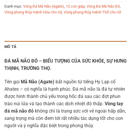
Danh mục:
Vòng Đá Mã Não (Agate)
,
12 con giáp
,
Vòng Đá Mã Não Đỏ
,
Vòng phong thủy mệnh Hỏa cho nữ
,
Vòng phong thủy mệnh Thổ cho nữ
MÔ TẢ
ĐÁ MÃ NÃO ĐỎ – BIỂU TƯỢNG CỦA SỨC KHỎE, SỰ HƯNG
THỊNH, TRƯỜNG THỌ.
Tên gọi
Mã Não (Agate)
bắt nguồn từ tiếng Hy Lạp cổ
Ahates – có nghĩa là hạnh phúc. Đá mã não là đá tự nhiên
được hình thành chủ yếu trong hốc đá sau các đợt phun
trào núi lửa và tạo thành các dịch nhiệt độ thấp.
Vòng tay
đá mã não đỏ
không chỉ là trang sức với vẻ ngoài hấp dẫn,
sang trọng mà còn đem tới rất nhiều tác dụng tốt cho con
người và ý nghĩa đặc biệt trong phong thủy.