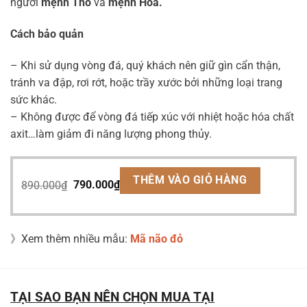
người
mệnh Thổ
và
mệnh Hỏa.
Cách bảo quản
– Khi sử dụng vòng đá, quý khách nên giữ gìn cẩn thận,
tránh va đập, rơi rớt, hoặc trầy xước bởi những loại trang
sức khác.
– Không được để vòng đá tiếp xúc với nhiệt hoặc hóa chất
axit…làm giảm đi năng lượng phong thủy.
Giá
Giá
THÊM VÀO GIỎ HÀNG
890.000
₫
790.000
₫
gốc
hiện
là:
tại
890.000₫.
là:
》Xem thêm nhiều mẫu:
Mã não đỏ
790.000₫.
TẠI SAO BẠN NÊN CHỌN MUA TẠI