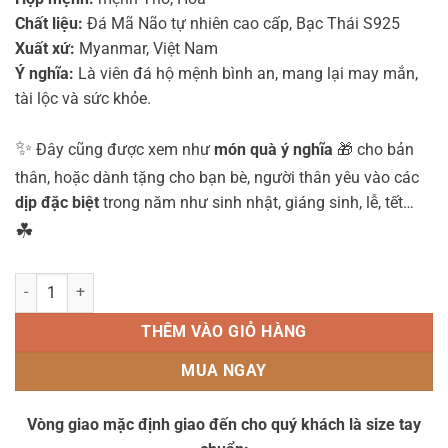
Chất liệu:
Đá Mã Não tự nhiên cao cấp, Bạc Thái S925
Xuất xứ:
Myanmar, Việt Nam
Ý nghĩa:
Là viên đá hộ mệnh bình an, mang lại may mắn,
tài lộc và sức khỏe.
✨
Đây cũng được xem như
món quà ý nghĩa
🎁 cho bản
thân, hoặc dành tặng cho bạn bè, người thân yêu vào các
dịp đặc biệt
trong năm như sinh nhật, giáng sinh, lễ, tết…
☘
Vòng tay MND5228 (Đá mã não đỏ 8 ly mix charm TUỔI MÃO bạc thái
THÊM VÀO GIỎ HÀNG
MUA NGAY
Vòng giao mặc định giao đến cho quý khách là size tay