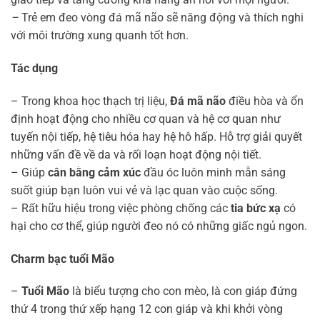
–
Trẻ em đeo vòng đá mã não sẽ năng động và thích nghi
với môi trường xung quanh tốt hơn.
Tác dụng
– Trong khoa học thạch trị liệu,
Đá mã não
điều hòa và ổn
định hoạt động cho nhiều cơ quan và hệ cơ quan như
tuyến nội tiếp, hệ tiêu hóa hay hệ hô hấp. Hỗ trợ giải quyết
những vấn đề về da và rối loạn hoạt động nội tiết.
– Giúp
cân bằng cảm xúc
đầu óc luôn minh mẫn sáng
suốt giúp bạn luôn vui vẻ và lạc quan vào cuộc sống.
– Rất hữu hiệu trong việc phòng chống các
tia bức xạ
có
hại cho cơ thể, giúp người đeo nó có những giấc ngủ ngon.
Charm bạc tuổi Mão
–
Tuổi Mão
là biểu tượng cho con mèo, là con giáp đứng
thứ 4 trong thứ xếp hạng 12 con giáp và khi khởi vòng