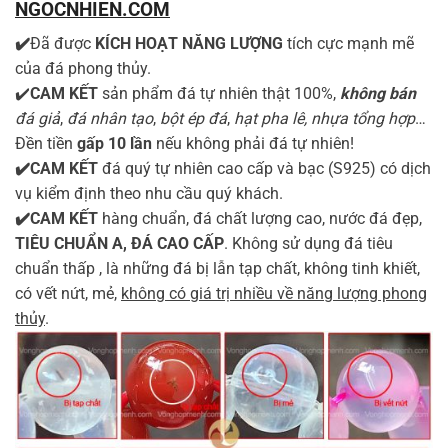
NGOCNHIEN.COM
✔️
Đã được
KÍCH HOẠT NĂNG LƯỢNG
tích cực mạnh mẽ
của đá phong thủy.
✔️
CAM KẾT
sản phẩm đá tự nhiên thật 100%,
không bán
đá giả
,
đá nhân tạo
,
bột ép đá
,
hạt pha lê, nhựa tổng hợp
…
Đền tiền
gấp 10 lần
nếu không phải đá tự nhiên!
✔️CAM KẾT
đá quý tự nhiên cao cấp và bạc (S925) có dịch
vụ kiểm định theo nhu cầu quý khách.
✔️CAM KẾT
hàng chuẩn, đá chất lượng cao, nước đá đẹp,
TIÊU CHUẨN A, ĐÁ CAO CẤP
. Không sử dụng đá tiêu
chuẩn thấp , là những đá bị lẫn tạp chất, không tinh khiết,
có vết nứt, mẻ,
không có giá trị nhiều về năng lượng phong
thủy
.