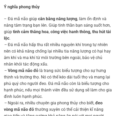
Ý nghĩa phong thủy
– Đá mã não giúp
cân bằng năng lượng
, làm ổn định và
nâng tâm trạng bạn lên. Giúp tinh thần bạn sáng suốt hơn,
giúp
tình cảm thăng hoa
,
công việc hanh thông, thu hút tài
lộc
.
–
Đá mã não hấp thu rất nhiều nguyên khí trong tự nhiên
nên có khả năng chống lại nhiều tia năng lượng có hại hay
âm khí và ma khí từ môi trường bên ngoài, bảo vệ chủ
nhân khỏi tác động xấu.
–
Vòng mã não đỏ
là trang sức biểu tượng cho sự hưng
thịnh và trường thọ. Nó có thể kéo dài tuổi thọ và mang lại
phú quý cho người đeo. Đá mã não còn là biểu tượng cho
hạnh phúc, nếu mọi thành viên đều sử dụng sẽ làm cho gia
đình luôn hạnh phúc.
–
Ngoài ra, nhiều chuyên gia phong thủy cho biết,
đeo
vòng mã não đỏ
thường xuyên có thể cải thiện kĩ năng
giao tiếp và tăng cường khả năng ăn nói với mọi người.