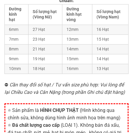
chuẩn:
Đường
Đường
Số lượng hạt
Số lượng hạt
kính
kính hạt
(Vòng Nữ)
(Vòng Nam)
hạt
vòng
6mm
27 Hạt
12mm
16 Hạt
7mm
23 Hạt
13mm
15 Hạt
8mm
21 Hạt
14mm
14 Hạt
9mm
19 Hạt
15mm
14 Hạt
10mm
18 Hạt
16mm
13 Hạt
⛔
Cần thay đổi số hạt / Tư vấn size phù hợp: Vui lòng để
lại Chiều Cao và Cân Nặng (trong phần Ghi chú đặt hàng)
⭐ Sản phẩm là
HÌNH CHỤP THẬT
(Hình không qua
chỉnh sửa, không dùng hình ảnh minh họa trên mạng)
⭐
Đá chất lượng cao cấp
(LOẠI 1). Không bán đá xấu,
đá tạp chất, nứt, mẻ, hạt bị móp, méo...không có giá trị