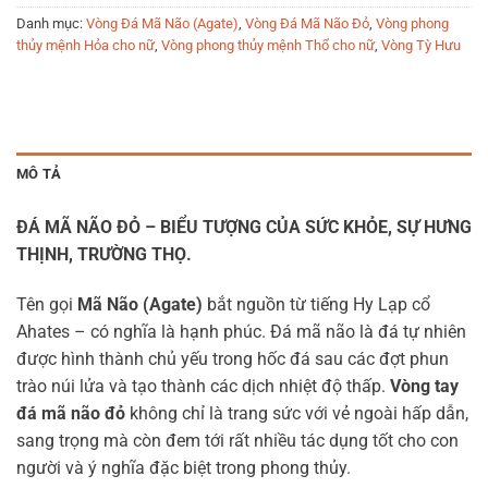
Danh mục:
Vòng Đá Mã Não (Agate)
,
Vòng Đá Mã Não Đỏ
,
Vòng phong
thủy mệnh Hỏa cho nữ
,
Vòng phong thủy mệnh Thổ cho nữ
,
Vòng Tỳ Hưu
MÔ TẢ
ĐÁ MÃ NÃO ĐỎ – BIỂU TƯỢNG CỦA SỨC KHỎE, SỰ HƯNG
THỊNH, TRƯỜNG THỌ.
Tên gọi
Mã Não (Agate)
bắt nguồn từ tiếng Hy Lạp cổ
Ahates – có nghĩa là hạnh phúc. Đá mã não là đá tự nhiên
được hình thành chủ yếu trong hốc đá sau các đợt phun
trào núi lửa và tạo thành các dịch nhiệt độ thấp.
Vòng tay
đá mã não đỏ
không chỉ là trang sức với vẻ ngoài hấp dẫn,
sang trọng mà còn đem tới rất nhiều tác dụng tốt cho con
người và ý nghĩa đặc biệt trong phong thủy.