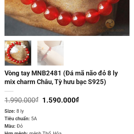
Vòng tay MNB2481 (Đá mã não đỏ 8 ly
mix charm Châu, Tỳ hưu bạc S925)
Giá
Giá
1.990.000
₫
1.590.000
₫
gốc
hiện
Size:
8 ly
là:
tại
Tiêu chuẩn:
5A
1.990.000₫.
là:
Màu:
Đỏ
1.590.000₫.
Hợp mệnh:
mệnh Thổ, Hỏa