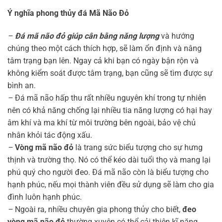
Ý nghĩa phong thủy đá Mã Não Đỏ
–
Đá mã não đỏ giúp cân bằng năng lượng
và hướng
chúng theo một cách thích hợp, sẽ làm ổn định và nâng
tâm trạng bạn lên. Ngay cả khi bạn có ngày bận rộn và
không kiểm soát được tâm trạng, bạn cũng sẽ tìm được sự
bình an.
–
Đá mã não hấp thu rất nhiều nguyên khí trong tự nhiên
nên có khả năng chống lại nhiều tia năng lượng có hại hay
âm khí và ma khí từ môi trường bên ngoài, bảo vệ chủ
nhân khỏi tác động xấu.
–
Vòng mã não đỏ
là trang sức biểu tượng cho sự hưng
thịnh và trường thọ. Nó có thể kéo dài tuổi thọ và mang lại
phú quý cho người đeo. Đá mã não còn là biểu tượng cho
hạnh phúc, nếu mọi thành viên đều sử dụng sẽ làm cho gia
đình luôn hạnh phúc.
–
Ngoài ra, nhiều chuyên gia phong thủy cho biết,
đeo
vòng mã não đỏ
thường xuyên có thể cải thiện kĩ năng