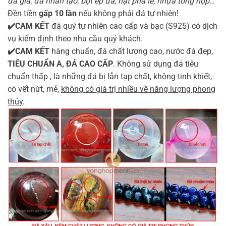
đá giả
,
đá nhân tạo
,
bột ép đá
,
hạt pha lê, nhựa tổng hợp
…
Đền tiền
gấp 10 lần
nếu không phải đá tự nhiên!
✔️CAM KẾT
đá quý tự nhiên cao cấp và bạc (S925) có dịch
vụ kiểm định theo nhu cầu quý khách.
✔️CAM KẾT
hàng chuẩn, đá chất lượng cao, nước đá đẹp,
TIÊU CHUẨN A, ĐÁ CAO CẤP
. Không sử dụng đá tiêu
chuẩn thấp , là những đá bị lẫn tạp chất, không tinh khiết,
có vết nứt, mẻ,
không có giá trị nhiều về năng lượng phong
thủy
.