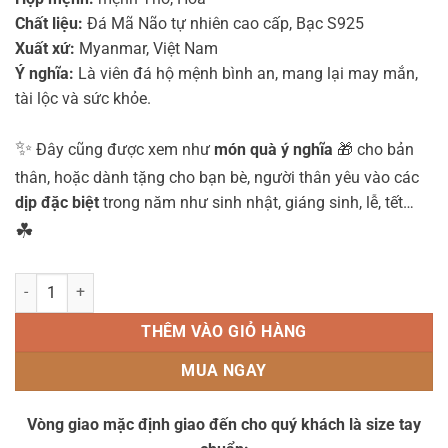
Chất liệu:
Đá Mã Não tự nhiên cao cấp, Bạc S925
Xuất xứ:
Myanmar, Việt Nam
Ý nghĩa:
Là viên đá hộ mệnh bình an, mang lại may mắn,
tài lộc và sức khỏe.
✨
Đây cũng được xem như
món quà ý nghĩa
🎁 cho bản
thân, hoặc dành tặng cho bạn bè, người thân yêu vào các
dịp đặc biệt
trong năm như sinh nhật, giáng sinh, lễ, tết…
☘
Vòng tay MNB2481 (Đá mã não đỏ 8 ly mix charm Châu, Tỳ hưu bạc S
THÊM VÀO GIỎ HÀNG
MUA NGAY
Vòng giao mặc định giao đến cho quý khách là size tay