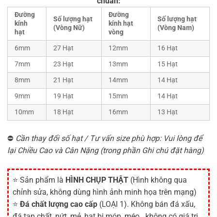
chuẩn:
Đường
Đường
Số lượng hạt
Số lượng hạt
kính
kính hạt
(Vòng Nữ)
(Vòng Nam)
hạt
vòng
6mm
27 Hạt
12mm
16 Hạt
7mm
23 Hạt
13mm
15 Hạt
8mm
21 Hạt
14mm
14 Hạt
9mm
19 Hạt
15mm
14 Hạt
10mm
18 Hạt
16mm
13 Hạt
⛔
Cần thay đổi số hạt / Tư vấn size phù hợp: Vui lòng để
lại Chiều Cao và Cân Nặng (trong phần Ghi chú đặt hàng)
⭐ Sản phẩm là
HÌNH CHỤP THẬT
(Hình không qua
chỉnh sửa, không dùng hình ảnh minh họa trên mạng)
⭐
Đá chất lượng cao cấp
(LOẠI 1). Không bán đá xấu,
đá tạp chất, nứt, mẻ, hạt bị móp, méo...không có giá trị