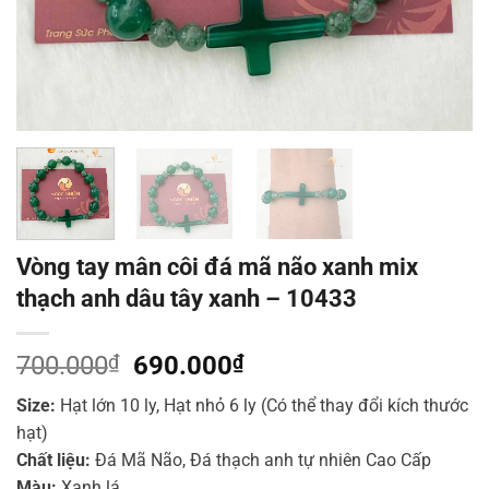
Vòng tay mân côi đá mã não xanh mix
thạch anh dâu tây xanh – 10433
Giá
Giá
700.000
₫
690.000
₫
gốc
hiện
Size:
Hạt lớn 10 ly, Hạt nhỏ 6 ly (Có thể thay đổi kích thước
là:
tại
hạt)
700.000₫.
là:
Chất liệu:
Đá Mã Não, Đá thạch anh tự nhiên Cao Cấp
690.000₫.
Màu:
Xanh lá