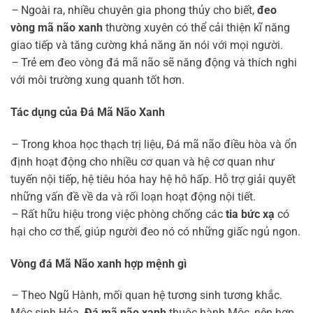
–
Ngoài ra, nhiều chuyên gia phong thủy cho biết,
đeo
vòng mã não xanh
thường xuyên có thể cải thiện kĩ năng
giao tiếp và tăng cường khả năng ăn nói với mọi người.
–
Trẻ em đeo vòng đá mã não sẽ năng động và thích nghi
với môi trường xung quanh tốt hơn.
Tác dụng của Đá Mã Não Xanh
–
Trong khoa học thạch trị liệu, Đá mã não điều hòa và ổn
định hoạt động cho nhiều cơ quan và hệ cơ quan như
tuyến nội tiếp, hệ tiêu hóa hay hệ hô hấp. Hỗ trợ giải quyết
những vấn đề về da và rối loạn hoạt động nội tiết.
–
Rất hữu hiệu trong việc phòng chống các
tia bức xạ
có
hại cho cơ thể, giúp người đeo nó có những giấc ngủ ngon.
Vòng đá Mã Não xanh hợp mệnh gì
–
Theo Ngũ Hành, mối quan hệ tương sinh tương khắc.
Mộc sinh Hỏa.
Đá mã não xanh
thuộc hành Mộc, nên hợp