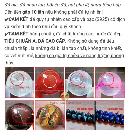
đá giả
,
đá nhân tạo
,
bột ép đá
,
hạt pha lê, nhựa tổng hợp
…
Đền tiền
gấp 10 lần
nếu không phải đá tự nhiên!
✔️CAM KẾT
đá quý tự nhiên cao cấp và bạc (S925) có dịch
vụ kiểm định theo nhu cầu quý khách.
✔️CAM KẾT
hàng chuẩn, đá chất lượng cao, nước đá đẹp,
TIÊU CHUẨN A, ĐÁ CAO CẤP
. Không sử dụng đá tiêu
chuẩn thấp , là những đá bị lẫn tạp chất, không tinh khiết,
có vết nứt, mẻ,
không có giá trị nhiều về năng lượng phong
thủy
.