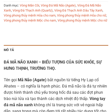
Danh mục:
Vòng Mân Côi
,
Vòng Đá Mã Não (Agate)
,
Vòng Đá Mã Não
Xanh
,
Vòng Đá Thạch Anh (Quartz)
,
Vòng Đá Thạch Anh Dâu Tây Xanh
,
Vòng phong thủy mệnh Hỏa cho nam
,
Vòng phong thủy mệnh Hỏa cho nữ
,
Vòng phong thủy mệnh Mộc cho nam
,
Vòng phong thủy mệnh Mộc cho nữ
MÔ TẢ
ĐÁ MÃ NÃO XANH – BIỂU TƯỢNG CỦA SỨC KHỎE, SỰ
HƯNG THỊNH, TRƯỜNG THỌ.
Tên gọi
Mã Não (Agate)
bắt nguồn từ tiếng Hy Lạp cổ
Ahates – có nghĩa là hạnh phúc. Đá mã não là đá tự nhiên
được hình thành chủ yếu trong hốc đá sau các đợt phun
trào núi lửa và tạo thành các dịch nhiệt độ thấp.
Vòng tay
đá mã não xanh
không chỉ là trang sức với vẻ ngoài hấp
dẫn, sang trọng mà còn đem tới rất nhiều tác dụng tốt cho