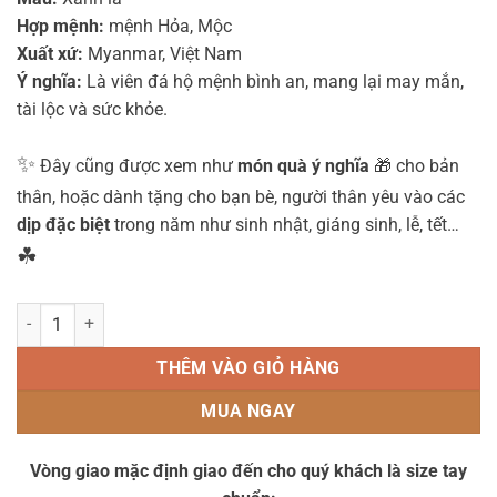
Hợp mệnh:
mệnh Hỏa, Mộc
Xuất xứ:
Myanmar, Việt Nam
Ý nghĩa:
Là viên đá hộ mệnh bình an, mang lại may mắn,
tài lộc và sức khỏe.
✨
Đây cũng được xem như
món quà ý nghĩa
🎁 cho bản
thân, hoặc dành tặng cho bạn bè, người thân yêu vào các
dịp đặc biệt
trong năm như sinh nhật, giáng sinh, lễ, tết…
☘
Vòng tay mân côi đá mã não xanh mix thạch anh dâu tây xanh - 1043
THÊM VÀO GIỎ HÀNG
MUA NGAY
Vòng giao mặc định giao đến cho quý khách là size tay