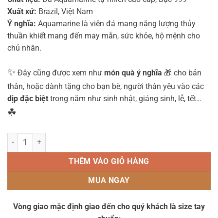
Xuất xứ:
Brazil, Việt Nam
Ý nghĩa:
Aquamarine là viên đá mang năng lượng thủy
thuần khiết mang đến may mắn, sức khỏe, hộ mệnh cho
chủ nhân.
✨
Đây cũng được xem như
món quà ý nghĩa
🎁 cho bản
thân, hoặc dành tặng cho bạn bè, người thân yêu vào các
dịp đặc biệt
trong năm như sinh nhật, giáng sinh, lễ, tết…
☘
Vòng Tay DKB3286 (Đá Aquamarine 8 ly mix charm châu kim tiền bạc
THÊM VÀO GIỎ HÀNG
MUA NGAY
Vòng giao mặc định giao đến cho quý khách là size tay