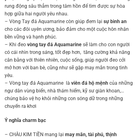
rung động sâu thẳm trong tâm hồn để tìm được sự hòa
hợp giữa hai người yêu nhau.
– Vòng Tay đá Aquamarine còn giúp đem lại
sự bình an
cho các đôi uyên ương, bảo đảm cho một cuộc hôn nhân
bền vững và hạnh phúc.
– Khi đeo
vòng tay đá Aquamarine
sẽ làm cho con người
có cái nhìn trong sáng, tốt đẹp hơn, tăng cường khả năng
cân bằng với thiên nhiên, cuộc sống, giúp người đeo cởi
mở hơn với ban bè, cũng như sẽ gặp may mắn trong tình
yêu.
– Vòng tay đá Aquamarine là
viên đá hộ mệnh
của những
ngư dân vùng biển, nhà thám hiểm, kỹ sư giàn khoan,…
chúng bảo vệ họ khỏi những con sóng dữ trong những
chuyến ra khơi
Ý nghĩa charm bạc
– CHÂU KIM TIỀN mang lại
may mắn, tài phú, thịnh