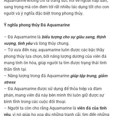
Aquamarine không chỉ là trang sức với vẻ ngoài hấp dẫn,
sang trọng mà còn đem tới rất nhiều tác dụng tốt cho con
người và ý nghĩa đặc biệt trong phong thủy.
Ý nghĩa phong thủy Đá Aquamarine
– Đá Aquamarine là
biểu tượng cho sự giàu sang, thịnh
vượng, tình yêu
và lòng thủy chung.
– Từ xưa đến nay, aquamarine luôn được các bậc thầy
phong thủy lựa chọn, bởi năng lượng dương của viên đá
mang tính ôn hòa, giúp người ta tìm được trạng thái tinh
thần tĩnh tại.
– Năng lượng trong đá Aquamarine
giúp tập trung, giảm
stress
– Đá Aquamarine được sử dụng để thỏa hiệp và đàm
phán, mang viên đá này bên mình thì luôn giữ được sự
bình tĩnh trong các cuộc đối thoại.
– Người ta còn cho rằng Aquamarine là
viên đá của tình
yêu
, vì nó giúp họ xoa dịu những tranh cãi, tìm đến những