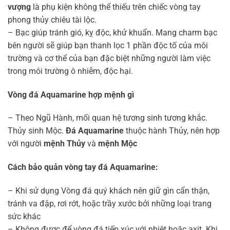
vượng
là phụ kiện không thể thiếu trên chiếc vòng tay
phong thủy chiêu tài lộc.
– Bạc giúp tránh gió, kỵ độc, khử khuẩn. Mang charm bạc
bên người sẽ giúp bạn thanh lọc 1 phần độc tố của môi
trường và cơ thể của bạn đặc biệt những người làm việc
trong môi trường ô nhiễm, độc hại.
Vòng đá Aquamarine hợp mệnh gì
– Theo Ngũ Hành, mối quan hệ tương sinh tương khắc.
Thủy sinh Mộc.
Đá Aquamarine
thuộc hành Thủy, nên hợp
với người
mệnh Thủy
và
mệnh Mộc
Cách bảo quản vòng tay đá Aquamarine:
– Khi sử dụng Vòng đá quý khách nên giữ gìn cẩn thận,
tránh va đập, rơi rớt, hoặc trầy xước bởi những loại trang
sức khác
– Không được để vòng đá tiếp xúc với nhiệt hoặc axit. Khi