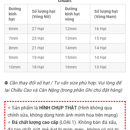
chuẩn:
Đường
Đường
Số lượng hạt
Số lượng hạt
kính
kính hạt
(Vòng Nữ)
(Vòng Nam)
hạt
vòng
6mm
27 Hạt
12mm
16 Hạt
7mm
23 Hạt
13mm
15 Hạt
8mm
21 Hạt
14mm
14 Hạt
9mm
19 Hạt
15mm
14 Hạt
10mm
18 Hạt
16mm
13 Hạt
⛔
Cần thay đổi số hạt / Tư vấn size phù hợp: Vui lòng để
lại Chiều Cao và Cân Nặng (trong phần Ghi chú đặt hàng)
⭐ Sản phẩm là
HÌNH CHỤP THẬT
(Hình không qua
chỉnh sửa, không dùng hình ảnh minh họa trên mạng)
⭐
Đá chất lượng cao cấp
(LOẠI 1). Không bán đá xấu,
đá tạp chất, nứt, mẻ, hạt bị móp, méo...không có giá trị