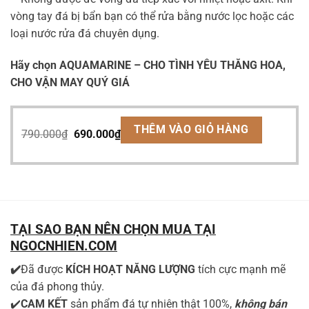
vòng tay đá bị bẩn bạn có thể rửa bằng nước lọc hoặc các
loại nước rửa đá chuyên dụng.
Hãy chọn AQUAMARINE – CHO TÌNH YÊU THĂNG HOA,
CHO VẬN MAY QUÝ GIÁ
Giá
Giá
THÊM VÀO GIỎ HÀNG
790.000
₫
690.000
₫
gốc
hiện
là:
tại
790.000₫.
là:
690.000₫.
TẠI SAO BẠN NÊN CHỌN MUA TẠI
NGOCNHIEN.COM
✔️
Đã được
KÍCH HOẠT NĂNG LƯỢNG
tích cực mạnh mẽ
của đá phong thủy.
✔️
CAM KẾT
sản phẩm đá tự nhiên thật 100%,
không bán