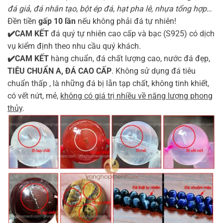
đá giả
,
đá nhân tạo
,
bột ép đá
,
hạt pha lê, nhựa tổng hợp
…
Đền tiền
gấp 10 lần
nếu không phải đá tự nhiên!
✔️CAM KẾT
đá quý tự nhiên cao cấp và bạc (S925) có dịch
vụ kiểm định theo nhu cầu quý khách.
✔️CAM KẾT
hàng chuẩn, đá chất lượng cao, nước đá đẹp,
TIÊU CHUẨN A, ĐÁ CAO CẤP
. Không sử dụng đá tiêu
chuẩn thấp , là những đá bị lẫn tạp chất, không tinh khiết,
có vết nứt, mẻ,
không có giá trị nhiều về năng lượng phong
thủy
.