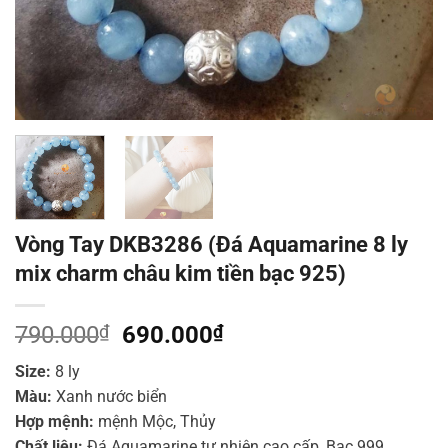
Vòng Tay DKB3286 (Đá Aquamarine 8 ly
mix charm châu kim tiền bạc 925)
Giá
Giá
790.000
₫
690.000
₫
gốc
hiện
Size:
8 ly
là:
tại
Màu:
Xanh nước biển
790.000₫.
là:
Hợp mệnh:
mệnh Mộc, Thủy
690.000₫.
Chất liệu:
Đá Aquamarine tự nhiên cao cấp, Bạc 999