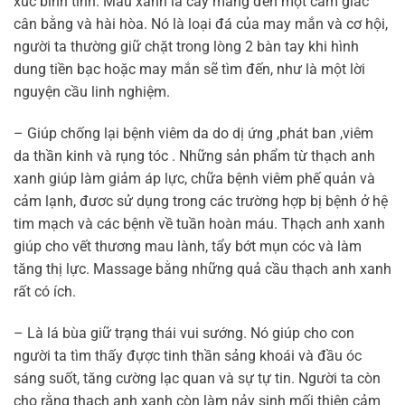
xúc bình tĩnh. Màu xanh lá cây mang đến một cảm giác
cân bằng và hài hòa. Nó là loại đá của may mắn và cơ hội,
người ta thường giữ chặt trong lòng 2 bàn tay khi hình
dung tiền bạc hoặc may mắn sẽ tìm đến, như là một lời
nguyện cầu linh nghiệm.
– Giúp chống lại bệnh viêm da do dị ứng ,phát ban ,viêm
da thần kinh và rụng tóc . Những sản phẩm từ thạch anh
xanh giúp làm giảm áp lực, chữa bệnh viêm phế quản và
cảm lạnh, đươc sử dụng trong các trường hợp bị bệnh ở hệ
tim mạch và các bệnh về tuần hoàn máu. Thạch anh xanh
giúp cho vết thương mau lành, tẩy bớt mụn cóc và làm
tăng thị lực. Massage bằng những quả cầu thạch anh xanh
rất có ích.
– Là lá bùa giữ trạng thái vui sướng. Nó giúp cho con
người ta tìm thấy đựợc tinh thần sảng khoái và đầu óc
sáng suốt, tăng cường lạc quan và sự tự tin. Người ta còn
cho rằng thạch anh xanh còn làm nảy sinh mối thiện cảm