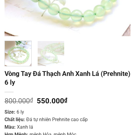
Vòng Tay Đá Thạch Anh Xanh Lá (Prehnite)
6 ly
Giá
Giá
800.000
₫
550.000
₫
gốc
hiện
Size:
6 ly
là:
tại
Chất liệu:
Đá tự nhiên Prehnite cao cấp
800.000₫.
là:
Màu:
Xanh lá
550.000₫.
Hợp Mệnh:
mệnh Hỏa, mệnh Mộc