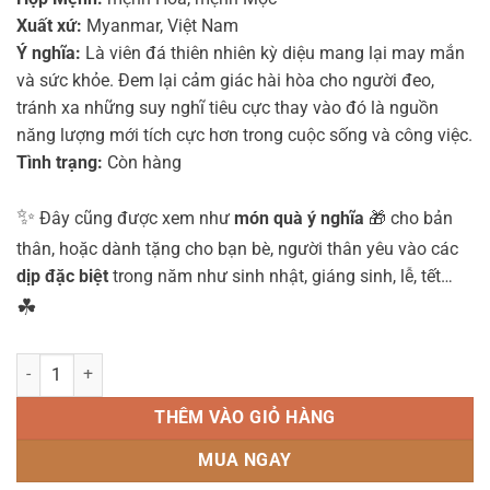
Xuất xứ:
Myanmar, Việt Nam
Ý nghĩa:
Là viên đá thiên nhiên kỳ diệu mang lại may mắn
và sức khỏe. Đem lại cảm giác hài hòa cho người đeo,
tránh xa những suy nghĩ tiêu cực thay vào đó là nguồn
năng lượng mới tích cực hơn trong cuộc sống và công việc.
Tình trạng:
Còn hàng
✨
Đây cũng được xem như
món quà ý nghĩa
🎁 cho bản
thân, hoặc dành tặng cho bạn bè, người thân yêu vào các
dịp đặc biệt
trong năm như sinh nhật, giáng sinh, lễ, tết…
☘
Vòng Tay Đá Thạch Anh Xanh Lá (Prehnite) 6 ly số lượng
THÊM VÀO GIỎ HÀNG
MUA NGAY