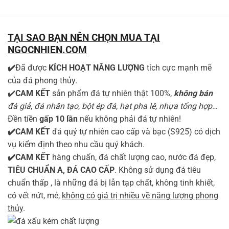
TẠI SAO BẠN NÊN CHỌN MUA TẠI
NGOCNHIEN.COM
✔️
Đã được
KÍCH HOẠT NĂNG LƯỢNG
tích cực mạnh mẽ
của đá phong thủy.
✔️
CAM KẾT
sản phẩm đá tự nhiên thật 100%,
không bán
đá giả
,
đá nhân tạo
,
bột ép đá
,
hạt pha lê, nhựa tổng hợp
…
Đền tiền
gấp 10 lần
nếu không phải đá tự nhiên!
✔️CAM KẾT
đá quý tự nhiên cao cấp và bạc (S925) có dịch
vụ kiểm định theo nhu cầu quý khách.
✔️CAM KẾT
hàng chuẩn, đá chất lượng cao, nước đá đẹp,
TIÊU CHUẨN A, ĐÁ CAO CẤP
. Không sử dụng đá tiêu
chuẩn thấp , là những đá bị lẫn tạp chất, không tinh khiết,
có vết nứt, mẻ,
không có giá trị nhiều về năng lượng phong
thủy
.