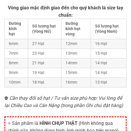
Vòng giao mặc định giao đến cho quý khách là size tay
chuẩn:
Đường
Đường
Số lượng hạt
Số lượng hạt
kính
kính hạt
(Vòng Nữ)
(Vòng Nam)
hạt
vòng
6mm
27 Hạt
12mm
16 Hạt
7mm
23 Hạt
13mm
15 Hạt
8mm
21 Hạt
14mm
14 Hạt
9mm
19 Hạt
15mm
14 Hạt
10mm
18 Hạt
16mm
13 Hạt
⛔
Cần thay đổi số hạt / Tư vấn size phù hợp: Vui lòng để
lại Chiều Cao và Cân Nặng (trong phần Ghi chú đặt hàng)
⭐ Sản phẩm là
HÌNH CHỤP THẬT
(Hình không qua
chỉnh sửa, không dùng hình ảnh minh họa trên mạng)