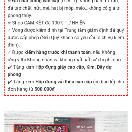
⭐
Đá chất lượng cao cấp
(LOẠI 1). Không bán đá xấu,
đá tạp chất, nứt, mẻ, hạt bị móp, méo...không có giá trị
phong thủy.
⭐ Shop CAM KẾT đá 100% TỰ NHIÊN.
⭐ Vòng được kiểm định tại Trung tâm giám định đá quý
được cấp phép (Nếu Quý khách có yêu cầu dịch vụ kiểm
định).
⭐ Được
kiểm hàng trước khi thanh toán
, nếu Không
ưng ý thì Không nhận và không mất bất cứ chi phí nào.
✔️ Tặng kèm
Hộp đựng giấy cao cấp, Kim, Dây dự
phòng
✔️ Tặng kèm
Hộp đựng vải thêu cao cấp
(có bán lẻ) cho
đơn hàng từ
500.000đ