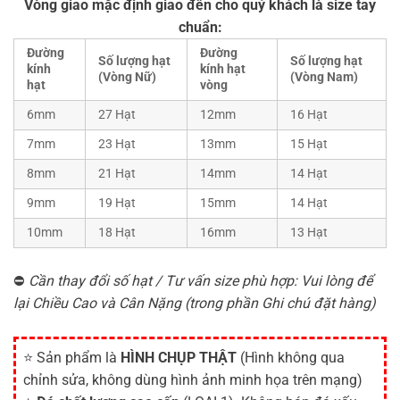
Vòng giao mặc định giao đến cho quý khách là size tay
chuẩn:
Đường
Đường
Số lượng hạt
Số lượng hạt
kính
kính hạt
(Vòng Nữ)
(Vòng Nam)
hạt
vòng
6mm
27 Hạt
12mm
16 Hạt
7mm
23 Hạt
13mm
15 Hạt
8mm
21 Hạt
14mm
14 Hạt
9mm
19 Hạt
15mm
14 Hạt
10mm
18 Hạt
16mm
13 Hạt
⛔
Cần thay đổi số hạt / Tư vấn size phù hợp: Vui lòng để
lại Chiều Cao và Cân Nặng (trong phần Ghi chú đặt hàng)
⭐ Sản phẩm là
HÌNH CHỤP THẬT
(Hình không qua
chỉnh sửa, không dùng hình ảnh minh họa trên mạng)