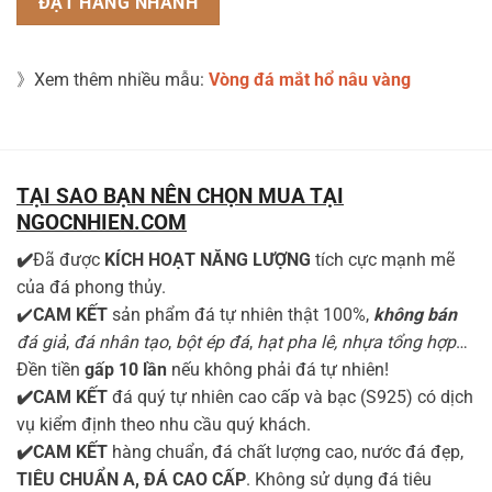
》Xem thêm nhiều mẫu:
Vòng đá mắt hổ nâu vàng
TẠI SAO BẠN NÊN CHỌN MUA TẠI
NGOCNHIEN.COM
✔️
Đã được
KÍCH HOẠT NĂNG LƯỢNG
tích cực mạnh mẽ
của đá phong thủy.
✔️
CAM KẾT
sản phẩm đá tự nhiên thật 100%,
không bán
đá giả
,
đá nhân tạo
,
bột ép đá
,
hạt pha lê, nhựa tổng hợp
…
Đền tiền
gấp 10 lần
nếu không phải đá tự nhiên!
✔️CAM KẾT
đá quý tự nhiên cao cấp và bạc (S925) có dịch
vụ kiểm định theo nhu cầu quý khách.
✔️CAM KẾT
hàng chuẩn, đá chất lượng cao, nước đá đẹp,
TIÊU CHUẨN A, ĐÁ CAO CẤP
. Không sử dụng đá tiêu