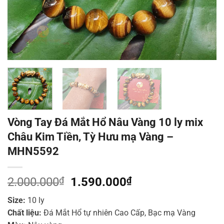
Vòng Tay Đá Mắt Hổ Nâu Vàng 10 ly mix
Châu Kim Tiền, Tỳ Hưu mạ Vàng –
MHN5592
Giá
Giá
2.000.000
₫
1.590.000
₫
gốc
hiện
Size:
10 ly
là:
tại
Chất liệu:
Đá Mắt Hổ tự nhiên Cao Cấp, Bạc mạ Vàng
2.000.000₫.
là: