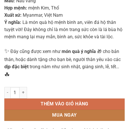
Màu:
Nâu vàng
1.590.000₫.
Hợp mệnh:
mệnh Kim, Thổ
Xuất xứ:
Myanmar, Việt Nam
Ý nghĩa:
Là món quà hộ mệnh bình an, viên đá hộ thân
tuyệt vời! Đây không chỉ là món trang sức còn là lá bùa hộ
mệnh mang lại may mắn, bình an, sức khỏe và tài lộc.
✨
Đây cũng được xem như
món quà ý nghĩa
🎁 cho bản
thân, hoặc dành tặng cho bạn bè, người thân yêu vào các
dịp đặc biệt
trong năm như sinh nhật, giáng sinh, lễ, tết…
☘
Vòng Tay Đá Mắt Hổ Nâu Vàng 10 ly mix Châu Kim Tiền, Tỳ Hưu mạ
THÊM VÀO GIỎ HÀNG
MUA NGAY