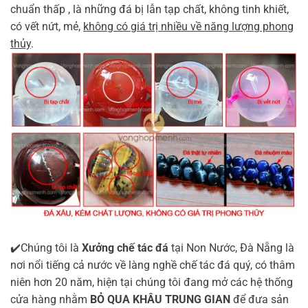
chuẩn thấp , là những đá bị lẫn tạp chất, không tinh khiết,
có vết nứt, mẻ,
không có giá trị nhiều về năng lượng phong
thủy
.
✔️Chúng tôi là
Xưởng chế tác đá
tại Non Nước, Đà Nẵng là
nơi nổi tiếng cả nước về làng nghề chế tác đá quý, có thâm
niên hơn 20 năm, hiện tại chúng tôi đang mở các hệ thống
cửa hàng nhằm
BỎ QUA KHÂU TRUNG GIAN
để đưa sản