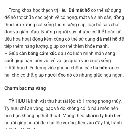
– Trong khoa học thạch trị liệu,
Đá mắt hổ
có thể sử dụng
để hỗ trợ chữa các bệnh về cổ họng, mắt và sinh sản, đồng
thời làm xương cột sống thêm cứng cáp, loại bỏ các chất
độc và giảm đau. Những người suy nhược cơ thể hoặc hệ
tiêu hóa hoạt động kém cũng có thể sử dụng
đá mắt hổ
để
tiếp thêm năng lượng, giúp cơ thể thêm khỏe mạnh.
– Giúp
cân bằng cảm xúc
đầu óc luôn minh mẫn sáng
suốt giúp bạn luôn vui vẻ và lạc quan vào cuộc sống.
– Rất hữu hiệu trong việc phòng chống các
tia bức xạ
có
hại cho cơ thể, giúp người đeo nó có những giấc ngủ ngon.
Charm bạc mạ vàng
–
TỲ HƯU
là linh vật thu hút tài lộc số 1 trong phong thủy.
Tỳ hưu chỉ ăn vàng, bạc và do không có lỗ hậu môn nên
tiền bạc không bị thất thoát. Mang theo
charm tỳ hưu
bên
người giúp người đeo tài lộc vượng, tiền vào đầy túi, tránh