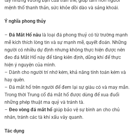
tẩy những vướng bận của trần thế, giúp tâm hồn người
mệnh thổ thanh thản, sức khỏe dồi dào và sảng khoái.
Ý nghĩa phong thủy
–
Đá Mắt Hổ nâu
là loại đá phong thuỷ có từ trường mạnh
mẽ kích thích lòng tin và sự mạnh mẽ, quyết đoán. Những
người có nhiều dự định nhưng không thực hiện được nên
đeo đá Mắt Hổ này để tăng kiên định, dũng khí để thực
hiện ý nguyện của mình.
– Dành cho người trí nhớ kém, khả năng tính toán kém và
hay quên.
– Đá mắt hổ trên người để đem lại sự giàu có và may mắn.
Trong thời Trung cổ đá mắt hổ được dùng để xua đuổi
những phép thuật ma quỷ và tránh tà.
–
Đeo vòng đá mắt hổ
giúp bảo vệ sự bình an cho chủ
nhân, tránh các tà khí xấu vây quanh.
Tác dụng