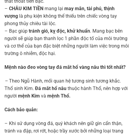
thất thoát tiền bạc.
–
CHÂU KIM TIỀN
mang lại
may mắn, tài phú, thịnh
vượng
là phụ kiện không thể thiếu trên chiếc vòng tay
phong thủy chiêu tài lộc.
– Bạc giúp
tránh gió, kỵ độc, khử khuẩn
. Mang bạc bên
người sẽ giúp bạn thanh lọc 1 phần độc tố của môi trường
và cơ thể của bạn đặc biệt những người làm việc trong môi
trường ô nhiễm, độc hại.
Mệnh nào đeo vòng tay đá mắt hổ vàng nâu thì tốt nhất?
–
Theo Ngũ Hành, mối quan hệ tương sinh tương khắc.
Thổ sinh Kim.
Đá mắt hổ nâu
thuộc hành Thổ, nên hợp với
người
mệnh Kim
và
mệnh Thổ.
Cách bảo quản:
– Khi sử dụng vòng đá, quý khách nên giữ gìn cẩn thận,
tránh va đập, rơi rớt, hoặc trầy xước bởi những loại trang