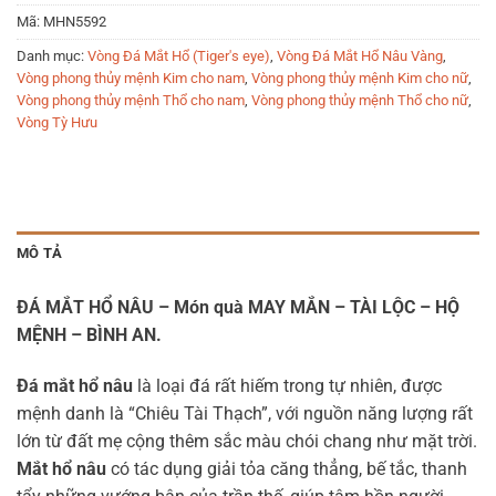
Mã:
MHN5592
Danh mục:
Vòng Đá Mắt Hổ (Tiger's eye)
,
Vòng Đá Mắt Hổ Nâu Vàng
,
Vòng phong thủy mệnh Kim cho nam
,
Vòng phong thủy mệnh Kim cho nữ
,
Vòng phong thủy mệnh Thổ cho nam
,
Vòng phong thủy mệnh Thổ cho nữ
,
Vòng Tỳ Hưu
MÔ TẢ
ĐÁ MẮT HỔ NÂU – Món quà MAY MẮN – TÀI LỘC – HỘ
MỆNH – BÌNH AN.
Đá mắt hổ nâu
là loại đá rất hiếm trong tự nhiên, được
mệnh danh là “Chiêu Tài Thạch”, với nguồn năng lượng rất
lớn từ đất mẹ cộng thêm sắc màu chói chang như mặt trời.
Mắt hổ nâu
có tác dụng giải tỏa căng thẳng, bế tắc, thanh