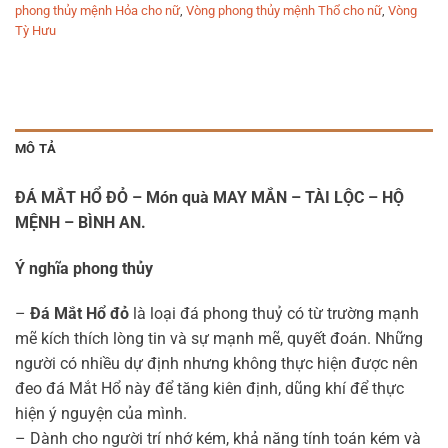
phong thủy mệnh Hỏa cho nữ
,
Vòng phong thủy mệnh Thổ cho nữ
,
Vòng
Tỳ Hưu
MÔ TẢ
ĐÁ MẮT HỔ ĐỎ – Món quà MAY MẮN – TÀI LỘC – HỘ
MỆNH – BÌNH AN.
Ý nghĩa phong thủy
–
Đá Mắt Hổ đỏ
là loại đá phong thuỷ có từ trường mạnh
mẽ kích thích lòng tin và sự mạnh mẽ, quyết đoán. Những
người có nhiều dự định nhưng không thực hiện được nên
đeo đá Mắt Hổ này để tăng kiên định, dũng khí để thực
hiện ý nguyện của mình.
– Dành cho người trí nhớ kém, khả năng tính toán kém và