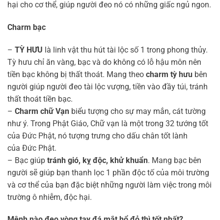
hại cho cơ thể, giúp người đeo nó có những giấc ngủ ngon.
Charm bạc
–
TỲ HƯU
là linh vật thu hút tài lộc số 1 trong phong thủy.
Tỳ hưu chỉ ăn vàng, bạc và do không có lỗ hậu môn nên
tiền bạc không bị thất thoát. Mang theo
charm tỳ hưu
bên
người giúp người đeo tài lộc vượng, tiền vào đầy túi, tránh
thất thoát tiền bạc.
–
Charm chữ Vạn
biểu tượng cho sự may mắn, cát tường
như ý. Trong Phật Giáo, Chữ vạn là một trong 32 tướng tốt
của Đức Phật, nó tượng trưng cho dấu chân tốt lành
của Đức Phật.
– Bạc giúp
tránh gió, kỵ độc, khử khuẩn
. Mang bạc bên
người sẽ giúp bạn thanh lọc 1 phần độc tố của môi trường
và cơ thể của bạn đặc biệt những người làm việc trong môi
trường ô nhiễm, độc hại.
Mệnh nào đeo vòng tay đá mắt hổ đỏ thì tốt nhất?