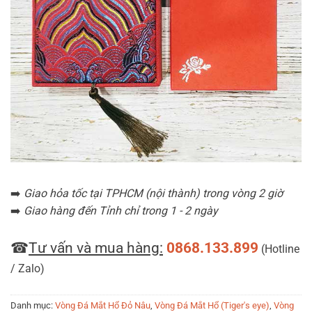
➡️
Giao hỏa tốc tại TPHCM (nội thành) trong vòng 2 giờ
➡️
Giao hàng đến Tỉnh chỉ trong 1 - 2 ngày
☎
Tư vấn và mua hàng:
0868.133.899
(Hotline
/ Zalo)
Danh mục:
Vòng Đá Mắt Hổ Đỏ Nâu
,
Vòng Đá Mắt Hổ (Tiger's eye)
,
Vòng