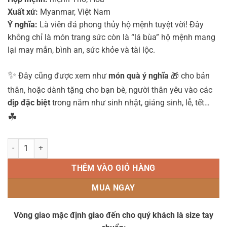
Xuất xứ:
Myanmar, Việt Nam
Ý nghĩa:
Là viên đá phong thủy hộ mệnh tuyệt vời! Đây
không chỉ là món trang sức còn là “lá bùa” hộ mệnh mang
lại may mắn, bình an, sức khỏe và tài lộc.
✨
Đây cũng được xem như
món quà ý nghĩa
🎁 cho bản
thân, hoặc dành tặng cho bạn bè, người thân yêu vào các
dịp đặc biệt
trong năm như sinh nhật, giáng sinh, lễ, tết…
☘
Vòng tay Đá mắt hổ đỏ nâu 8 ly mix Tỳ Hưu bạc 925 - C68 số lượng
THÊM VÀO GIỎ HÀNG
MUA NGAY
Vòng giao mặc định giao đến cho quý khách là size tay