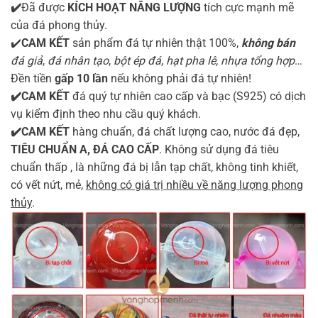
✔️
Đã được
KÍCH HOẠT NĂNG LƯỢNG
tích cực mạnh mẽ
của đá phong thủy.
✔️
CAM KẾT
sản phẩm đá tự nhiên thật 100%,
không bán
đá giả
,
đá nhân tạo
,
bột ép đá
,
hạt pha lê, nhựa tổng hợp
…
Đền tiền
gấp 10 lần
nếu không phải đá tự nhiên!
✔️CAM KẾT
đá quý tự nhiên cao cấp và bạc (S925) có dịch
vụ kiểm định theo nhu cầu quý khách.
✔️CAM KẾT
hàng chuẩn, đá chất lượng cao, nước đá đẹp,
TIÊU CHUẨN A, ĐÁ CAO CẤP
. Không sử dụng đá tiêu
chuẩn thấp , là những đá bị lẫn tạp chất, không tinh khiết,
có vết nứt, mẻ,
không có giá trị nhiều về năng lượng phong
thủy
.