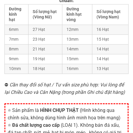
chuẩn:
Đường
Đường
Số lượng hạt
Số lượng hạt
kính
kính hạt
(Vòng Nữ)
(Vòng Nam)
hạt
vòng
6mm
27 Hạt
12mm
16 Hạt
7mm
23 Hạt
13mm
15 Hạt
8mm
21 Hạt
14mm
14 Hạt
9mm
19 Hạt
15mm
14 Hạt
10mm
18 Hạt
16mm
13 Hạt
⛔
Cần thay đổi số hạt / Tư vấn size phù hợp: Vui lòng để
lại Chiều Cao và Cân Nặng (trong phần Ghi chú đặt hàng)
⭐ Sản phẩm là
HÌNH CHỤP THẬT
(Hình không qua
chỉnh sửa, không dùng hình ảnh minh họa trên mạng)
⭐
Đá chất lượng cao cấp
(LOẠI 1). Không bán đá xấu,
đá tạp chất, nứt, mẻ, hạt bị móp, méo...không có giá trị