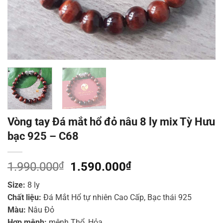
Vòng tay Đá mắt hổ đỏ nâu 8 ly mix Tỳ Hưu
bạc 925 – C68
Giá
Giá
1.990.000
₫
1.590.000
₫
gốc
hiện
Size:
8 ly
là:
tại
Chất liệu:
Đá Mắt Hổ tự nhiên Cao Cấp, Bạc thái 925
1.990.000₫.
là:
Màu:
Nâu Đỏ
1.590.000₫.
Hợp mệnh:
mệnh Thổ, Hỏa