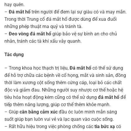
hay quên.
–
Đá mắt hổ
trên người để đem lại sự giàu có và may mắn.
Trong thời Trung cổ đá mắt hổ được dùng để xua đuổi
những phép thuật ma quỷ và tránh tà.
–
Đeo vòng đá mắt hổ
giúp bảo vệ sự bình an cho chủ
nhân, tránh các tà khí xấu vây quanh.
Tác dụng
– Trong khoa học thạch trị liệu,
Đá mắt hổ
có thể sử dụng
để hỗ trợ chữa các bệnh về cổ họng, mắt và sinh sản, đồng
thời làm xương cột sống thêm cứng cáp, loại bỏ các chất
độc và giảm đau. Những người suy nhược cơ thể hoặc hệ
tiêu hóa hoạt động kém cũng có thể sử dụng
đá mắt hổ
để
tiếp thêm năng lượng, giúp cơ thể thêm khỏe mạnh.
– Giúp
cân bằng cảm xúc
đầu óc luôn minh mẫn sáng
suốt giúp bạn luôn vui vẻ và lạc quan vào cuộc sống.
– Rất hữu hiệu trong việc phòng chống các
tia bức xạ
có