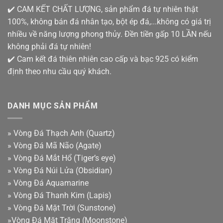
✔️ CAM KẾT CHẤT LƯỢNG, sản phẩm đá tự nhiên thật
100%, không bán đá nhân tạo, bột ép đá,...không có giá trị
nhiều về năng lượng phong thủy. Đền tiền gấp 10 LẦN nếu
không phải đá tự nhiên!
✔️ Cam kết đá thiên nhiên cao cấp và bạc 925 có kiểm
định theo nhu cầu quý khách.
DANH MỤC SẢN PHẨM
»
Vòng Đá Thạch Anh (Quartz)
»
Vòng Đá Mã Não (Agate)
»
Vòng Đá Mắt Hổ (Tiger’s eye)
»
Vòng Đá Núi Lửa (Obsidian)
»
Vòng Đá Aquamarine
»
Vòng Đá Thanh Kim (Lapis)
»
Vòng Đá Mặt Trời (Sunstone)
»
Vòng Đá Mặt Trăng (Moonstone)