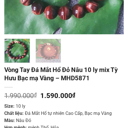
Vòng Tay Đá Mắt Hổ Đỏ Nâu 10 ly mix Tỳ
Hưu Bạc mạ Vàng – MHD5871
Giá
Giá
1.990.000
₫
1.590.000
₫
gốc
hiện
Size:
10 ly
là:
tại
Chất liệu:
Đá Mắt Hổ tự nhiên Cao Cấp, Bạc mạ Vàng
1.990.000₫.
là:
Màu:
Nâu Đỏ
1.590.000₫.
Hợp mệnh:
mệnh Thổ, Hỏa