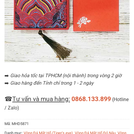
➡️
Giao hỏa tốc tại TPHCM (nội thành) trong vòng 2 giờ
➡️
Giao hàng đến Tỉnh chỉ trong 1 - 2 ngày
☎
Tư vấn và mua hàng:
0868.133.899
(Hotline
/ Zalo)
Mã:
MHD5871
Danh mục:
Vòng Đá Mắt Hổ (Tiger's eye)
,
Vòng Đá Mắt Hổ Đỏ Nâu
,
Vòng