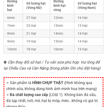
Đường
Đường
Số lượng hạt
Số lượng hạt
kính
kính hạt
(Vòng Nữ)
(Vòng Nam)
hạt
vòng
6mm
27 Hạt
12mm
16 Hạt
7mm
23 Hạt
13mm
15 Hạt
8mm
21 Hạt
14mm
14 Hạt
9mm
19 Hạt
15mm
14 Hạt
10mm
18 Hạt
16mm
13 Hạt
⛔
Cần thay đổi số hạt / Tư vấn size phù hợp: Vui lòng để
lại Chiều Cao và Cân Nặng (trong phần Ghi chú đặt hàng)
⭐ Sản phẩm là
HÌNH CHỤP THẬT
(Hình không qua
chỉnh sửa, không dùng hình ảnh minh họa trên mạng)
⭐
Đá chất lượng cao cấp
(LOẠI 1). Không bán đá xấu,
đá tạp chất, nứt, mẻ, hạt bị móp, méo...không có giá trị
phong thủy.