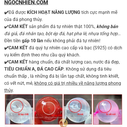
NGOCNHIEN.COM
✔️
Đã được
KÍCH HOẠT NĂNG LƯỢNG
tích cực mạnh mẽ
của đá phong thủy.
✔️
CAM KẾT
sản phẩm đá tự nhiên thật 100%,
không bán
đá giả
,
đá nhân tạo
,
bột ép đá
,
hạt pha lê, nhựa tổng hợp
…
Đền tiền
gấp 10 lần
nếu không phải đá tự nhiên!
✔️CAM KẾT
đá quý tự nhiên cao cấp và bạc (S925) có dịch
vụ kiểm định theo nhu cầu quý khách.
✔️CAM KẾT
hàng chuẩn, đá chất lượng cao, nước đá đẹp,
TIÊU CHUẨN A, ĐÁ CAO CẤP
. Không sử dụng đá tiêu
chuẩn thấp , là những đá bị lẫn tạp chất, không tinh khiết,
có vết nứt, mẻ,
không có giá trị nhiều về năng lượng phong
thủy
.