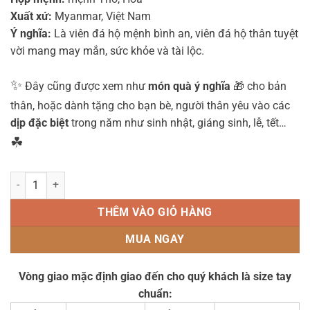
Xuất xứ:
Myanmar, Việt Nam
Ý nghĩa:
Là viên đá hộ mệnh bình an, viên đá hộ thân tuyệt
vời mang may mắn, sức khỏe và tài lộc.
✨
Đây cũng được xem như
món quà ý nghĩa
🎁 cho bản
thân, hoặc dành tặng cho bạn bè, người thân yêu vào các
dịp đặc biệt
trong năm như sinh nhật, giáng sinh, lễ, tết…
☘
Vòng Tay Đá Mắt Hổ Đỏ Nâu 10 ly mix Tỳ Hưu Bạc mạ Vàng - MHD58
THÊM VÀO GIỎ HÀNG
MUA NGAY
Vòng giao mặc định giao đến cho quý khách là size tay
chuẩn: