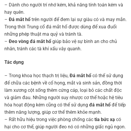
– Dành cho người trí nhớ kém, khả năng tính toán kém và
hay quên.
–
Đá mắt hổ
trên người để đem lại sự giàu có và may mắn.
Trong thời Trung cổ đá mắt hổ được dùng để xua đuổi
những phép thuật ma quỷ và tránh tà.
–
Đeo vòng đá mắt hổ
giúp bảo vệ sự bình an cho chủ
nhân, tránh các tà khí xấu vây quanh.
Tác dụng
– Trong khoa học thạch trị liệu,
Đá mắt hổ
có thể sử dụng
để chữa các bệnh về cổ họng, mắt và sinh sản, đồng thời
làm xương cột sống thêm cứng cáp, loại bỏ các chất độc
và giảm đau. Những người suy nhược cơ thể hoặc hệ tiêu
hóa hoạt động kém cũng có thể sử dụng
đá mắt hổ
để tiếp
thêm năng lượng, giúp cơ thể thêm khỏe mạnh.
– Rất hữu hiệu trong việc phòng chống các
tia bức xạ
có
hại cho cơ thể, giúp người đeo nó có những giấc ngủ ngon.