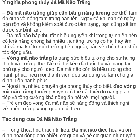
Ý nghĩa phong thủy đá Mã Não Trắng
–
Đá mã não trắng giúp cân bằng năng lượng cơ thể
, làm
ổn định và nâng tâm trạng bạn lên. Ngay cả khi bạn có ngày
bận rộn và không kiểm soát được tâm trạng, bạn cũng sẽ tìm
được sự bình an.
–
Đá mã não hấp thu rất nhiều nguyên khí trong tự nhiên nên
có khả năng chống lại nhiều tia năng lượng có hại hay âm
khí và ma khí từ môi trường bên ngoài, bảo vệ chủ nhân khỏi
tác động xấu.
–
Vòng mã não trắng
là trang sức biểu tượng cho sự hưng
thịnh và trường thọ. Nó có thể kéo dài tuổi thọ và mang lại
phú quý cho người đeo. Đá mã não còn là biểu tượng cho
hạnh phúc, nếu mọi thành viên đều sử dụng sẽ làm cho gia
đình luôn hạnh phúc.
–
Ngoài ra, nhiều chuyên gia phong thủy cho biết,
đeo vòng
mã não
trắng
thường xuyên có thể cải thiện kĩ năng giao
tiếp và tăng cường khả năng ăn nói với mọi người.
–
Trẻ em đeo vòng đá mã não sẽ năng động và thích nghi
với môi trường xung quanh tốt hơn.
Tác dụng của Đá Mã Não Trắng
–
Trong khoa học thạch trị liệu,
Đá mã não
điều hòa và ổn
định hoạt động cho nhiều cơ quan và hệ cơ quan như tuyến