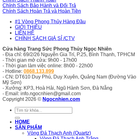
Chính Sách Bảo Hành và Đổi Trả
Chính Sách Hoàn Trả và Hoàn Tiền
#1 Vòng Phong Thủy Hàng Đầu
GIỚI THIỆU
LIÊN HỆ
CHÍNH SÁCH GIÁ SỈ /CTV
Cửa hàng Trang Sức Phong Thủy Ngọc Nhiên
- Địa chỉ: 69/2/26 Nguyễn Gia Trí, P.25, Bình Thạnh, TPHCM
- Thời gian mở cửa: 9h00 - 17h00
- Thời gian làm việc online: 8h00 - 22h00
- Hotline:
0868.133.899
- CN: DT610 Duy Phú, Duy Xuyên, Quảng Nam (Đường Vào
Mỹ Sơn)
- Xưởng: KP3, Hoà Hải, Ngũ Hành Sơn, Đà Nẵng
- Email: info.ngocnhien@gmail.com
Copyright 2026 ©
Ngocnhien.com
Tìm
kiếm:
HOME
SẢN PHẨM
Vòng Đá Thạch Anh (Quartz)
Vòng Đá Thạch Anh Trắng