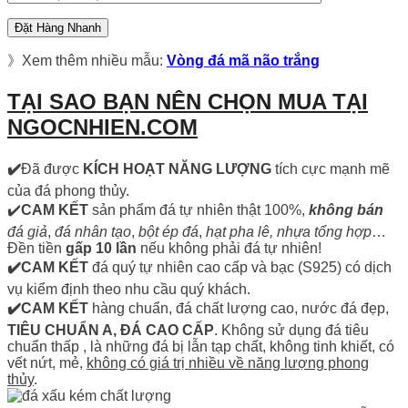
》Xem thêm nhiều mẫu:
Vòng đá mã não trắng
TẠI SAO BẠN NÊN CHỌN MUA TẠI
NGOCNHIEN.COM
✔️
Đã được
KÍCH HOẠT NĂNG LƯỢNG
tích cực mạnh mẽ
của đá phong thủy.
✔️
CAM KẾT
sản phẩm đá tự nhiên thật 100%,
không bán
đá giả
,
đá nhân tạo
,
bột ép đá
,
hạt pha lê, nhựa tổng hợp
…
Đền tiền
gấp 10 lần
nếu không phải đá tự nhiên!
✔️CAM KẾT
đá quý tự nhiên cao cấp và bạc (S925) có dịch
vụ kiểm định theo nhu cầu quý khách.
✔️CAM KẾT
hàng chuẩn, đá chất lượng cao, nước đá đẹp,
TIÊU CHUẨN A, ĐÁ CAO CẤP
. Không sử dụng đá tiêu
chuẩn thấp , là những đá bị lẫn tạp chất, không tinh khiết, có
vết nứt, mẻ,
không có giá trị nhiều về năng lượng phong
thủy
.