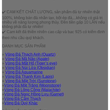
✔️ CAM KẾT CHẤT LƯỢNG, sản phẩm đá tự nhiên thật
100%, không bán đá nhân tạo, bột ép đá,...không có giá trị
nhiều về năng lượng phong thủy. Đền tiền gấp 10 LẦN nếu
không phải đá tự nhiên!
✔️ Cam kết đá thiên nhiên cao cấp và bạc 925 có kiểm định
theo nhu cầu quý khách.
DANH MỤC SẢN PHẨM
»
Vòng Đá Thạch Anh (Quartz)
»
Vòng Đá Mã Não (Agate)
»
Vòng Đá Mắt Hổ (Tiger’s eye)
»
Vòng Đá Núi Lửa (Obsidian)
»
Vòng Đá Aquamarine
»
Vòng Đá Thanh Kim (Lapis)
»
Vòng Đá Mặt Trời (Sunstone)
»
Vòng Đá Mặt Trăng (Moonstone)
»
Vòng Đá Lông Công (Malachite)
»
Vòng Đá Ngọc Hồng Lựu (Garnet)
»
Vòng Đá Cẩm Thạch
»
Vòng Đá Quý Khác