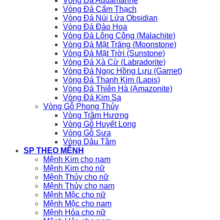
Vòng Đá Aquamarine
Vòng Đá Cẩm Thạch
Vòng Đá Núi Lửa Obsidian
Vòng Đá Đào Hoa
Vòng Đá Lông Công (Malachite)
Vòng Đá Mặt Trăng (Moonstone)
Vòng Đá Mặt Trời (Sunstone)
Vòng Đá Xà Cừ (Labradorite)
Vòng Đá Ngọc Hồng Lựu (Garnet)
Vòng Đá Thanh Kim (Lapis)
Vòng Đá Thiên Hà (Amazonite)
Vòng Đá Kim Sa
Vòng Gỗ Phong Thủy
Vòng Trầm Hương
Vòng Gỗ Huyết Long
Vòng Gỗ Sưa
Vòng Dâu Tằm
SP THEO MỆNH
Mệnh Kim cho nam
Mệnh Kim cho nữ
Mệnh Thủy cho nữ
Mệnh Thủy cho nam
Mệnh Mộc cho nữ
Mệnh Mộc cho nam
Mệnh Hỏa cho nữ