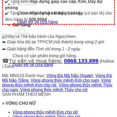
✔️ Tặng kèm
Hộp đựng giấy cao cấp, Kim, Dây dự
phòng
Chưa có sản phẩm trong giỏ hàng.
✔️ Tặng kèm
Hộp đựng vải thêu cao cấp
(có bán lẻ) cho
đơn hàng từ
500.000đ
Quay trở lại cửa hàng
Giỏ hàng
➡️
Giao hỏa tốc tại TPHCM (nội thành) trong vòng 2 giờ
➡️
Giao hàng đến Tỉnh chỉ trong 1 - 2 ngày
Chưa có sản phẩm trong giỏ hàng.
☎
Tư vấn và mua hàng:
0868.133.899
(Hotline
Quay trở lại cửa hàng
/ Zalo)
Mã:
MNG10
Danh mục:
Vòng Đá Mã Não (Agate)
,
Vòng Đá
Mã Não Trắng
,
Vòng phong thủy mệnh Kim cho nam
,
Vòng
phong thủy mệnh Kim cho nữ
,
Vòng phong thủy mệnh Thủy
cho nam
,
Vòng phong thủy mệnh Thủy cho nữ
SẢN PHẨM THEO MỆNH
» VÒNG CHO NỮ
Vòng phong thủy mệnh Kim cho nữ
Vòng phong thủy mệnh Thủy cho nữ