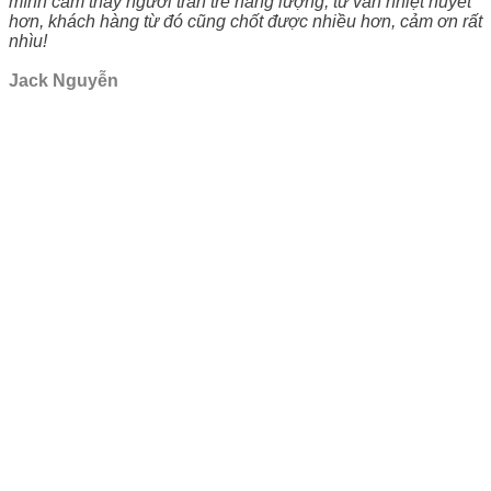
mình cảm thấy người tràn trề năng lượng, tư vấn nhiệt huyết
hơn, khách hàng từ đó cũng chốt được nhiều hơn, cảm ơn rất
nhìu!
Jack Nguyễn