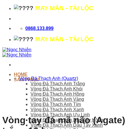
Bỏ
MAY MẮN - TÀI LỘC
qua
nội
dung
0868.133.899
MAY MẮN - TÀI LỘC
HOME
Vòng Đá Thạch Anh (Quartz)
SẢN PHẨM
Vòng Đá Thạch Anh Trắng
Vòng Đá Thạch Anh Khói
Vòng Đá Thạch Anh Hồng
Vòng Đá Thạch Anh Vàng
Vòng Đá Thạch Anh Tím
Vòng Đá Thạch Anh Xanh
Vòng Đá Thạch Anh Ưu Linh
Vòng tay đá mã não (Agate)
Vòng Đá Thạch Anh Dâu Tây Hồng
Vòng Đá Thạch Anh Dâu Tây Xanh