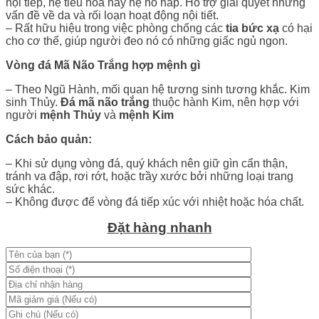
nội tiếp, hệ tiêu hóa hay hệ hô hấp. Hỗ trợ giải quyết những
vấn đề về da và rối loạn hoạt động nội tiết.
–
Rất hữu hiệu trong việc phòng chống các
tia bức xạ
có hại
cho cơ thể, giúp người đeo nó có những giấc ngủ ngon.
Vòng đá Mã Não Trắng hợp mệnh gì
–
Theo Ngũ Hành, mối quan hệ tương sinh tương khắc. Kim
sinh Thủy.
Đá mã não trắng
thuộc hành Kim, nên hợp với
người
mệnh Thủy
và
mệnh Kim
Cách bảo quản:
– Khi sử dụng vòng đá, quý khách nên giữ gìn cẩn thận,
tránh va đập, rơi rớt, hoặc trầy xước bởi những loại trang
sức khác.
– Không được để vòng đá tiếp xúc với nhiệt hoặc hóa chất.
Đặt hàng nhanh