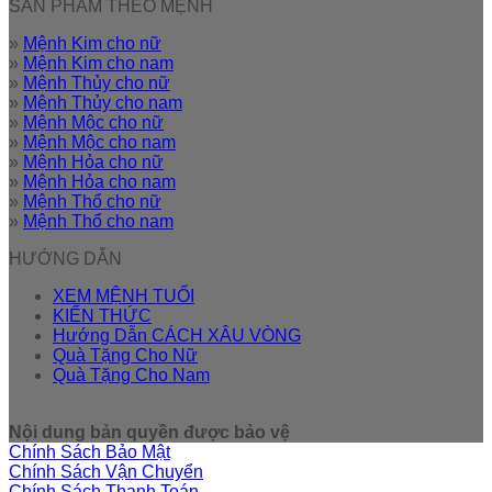
SẢN PHẨM THEO MỆNH
»
Mệnh Kim cho nữ
»
Mệnh Kim cho nam
»
Mệnh Thủy cho nữ
»
Mệnh Thủy cho nam
»
Mệnh Mộc cho nữ
»
Mệnh Mộc cho nam
»
Mệnh Hỏa cho nữ
»
Mệnh Hỏa cho nam
»
Mệnh Thổ cho nữ
»
Mệnh Thổ cho nam
HƯỚNG DẪN
XEM MỆNH TUỔI
KIẾN THỨC
Hướng Dẫn CÁCH XÂU VÒNG
Quà Tặng Cho Nữ
Quà Tặng Cho Nam
Nội dung bản quyền được bảo vệ
Chính Sách Bảo Mật
Chính Sách Vận Chuyển
Chính Sách Thanh Toán