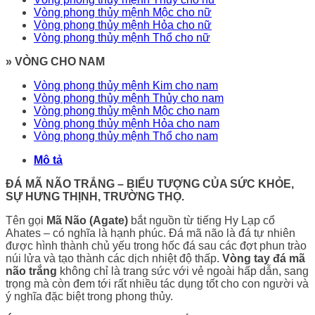
Vòng phong thủy mệnh Mộc cho nữ
Vòng phong thủy mệnh Hỏa cho nữ
Vòng phong thủy mệnh Thổ cho nữ
» VÒNG CHO NAM
Vòng phong thủy mệnh Kim cho nam
Vòng phong thủy mệnh Thủy cho nam
Vòng phong thủy mệnh Mộc cho nam
Vòng phong thủy mệnh Hỏa cho nam
Vòng phong thủy mệnh Thổ cho nam
Mô tả
ĐÁ MÃ NÃO TRẮNG – BIỂU TƯỢNG CỦA SỨC KHỎE,
SỰ HƯNG THỊNH, TRƯỜNG THỌ.
Tên gọi
Mã Não (Agate)
bắt nguồn từ tiếng Hy Lạp cổ
Ahates – có nghĩa là hạnh phúc. Đá mã não là đá tự nhiên
được hình thành chủ yếu trong hốc đá sau các đợt phun trào
núi lửa và tạo thành các dịch nhiệt độ thấp.
Vòng tay đá mã
não trắng
không chỉ là trang sức với vẻ ngoài hấp dẫn, sang
trọng mà còn đem tới rất nhiều tác dụng tốt cho con người và
ý nghĩa đặc biệt trong phong thủy.