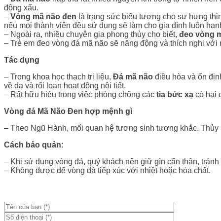
động xấu.
–
Vòng mã não đen
là trang sức biểu tượng cho sự hưng thịn
nếu mọi thành viên đều sử dụng sẽ làm cho gia đình luôn hạn
–
Ngoài ra, nhiều chuyên gia phong thủy cho biết,
đeo vòng 
–
Trẻ em đeo vòng đá mã não sẽ năng động và thích nghi với 
Tác dụng
–
Trong khoa học thạch trị liệu,
Đá mã não
điều hòa và ổn địn
về da và rối loạn hoạt động nội tiết.
–
Rất hữu hiệu trong việc phòng chống các
tia bức xạ
có hại 
Vòng đá Mã Não Đen hợp mệnh gì
–
Theo Ngũ Hành, mối quan hệ tương sinh tương khắc. Thủy
Cách bảo quản:
– Khi sử dụng vòng đá, quý khách nên giữ gìn cẩn thận, tránh 
– Không được để vòng đá tiếp xúc với nhiệt hoặc hóa chất.