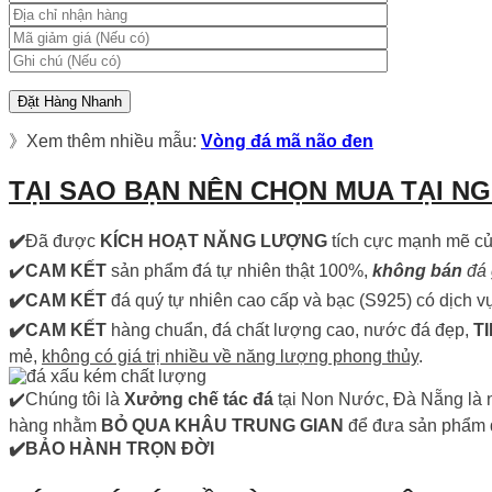
》Xem thêm nhiều mẫu:
Vòng đá mã não đen
TẠI SAO BẠN NÊN CHỌN MUA TẠI N
✔️
Đã được
KÍCH HOẠT NĂNG LƯỢNG
tích cực mạnh mẽ củ
✔️
CAM KẾT
sản phẩm đá tự nhiên thật 100%,
không bán
đá 
✔️CAM KẾT
đá quý tự nhiên cao cấp và bạc (S925) có dịch v
✔️CAM KẾT
hàng chuẩn, đá chất lượng cao, nước đá đẹp,
T
mẻ,
không có giá trị nhiều về năng lượng phong thủy
.
✔️Chúng tôi là
Xưởng chế tác đá
tại Non Nước, Đà Nẵng là n
hàng nhằm
BỎ QUA KHÂU TRUNG GIAN
để đưa sản phẩm đế
✔️BẢO HÀNH TRỌN ĐỜI