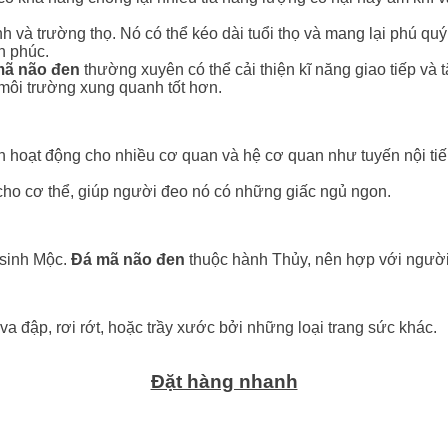
h và trường thọ. Nó có thể kéo dài tuổi thọ và mang lại phú q
h phúc.
mã não đen
thường xuyên có thể cải thiện kĩ năng giao tiếp và
môi trường xung quanh tốt hơn.
h hoạt động cho nhiều cơ quan và hệ cơ quan như tuyến nội tiếp
cho cơ thể, giúp người đeo nó có những giấc ngủ ngon.
 sinh Mộc.
Đá mã não đen
thuộc hành Thủy, nên hợp với ngườ
va đập, rơi rớt, hoặc trầy xước bởi những loại trang sức khác.
Đặt hàng nhanh