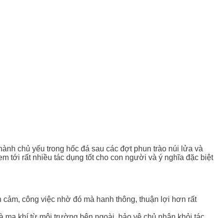
hành chủ yếu trong hốc đá sau các đợt phun trào núi lửa và
m tới rất nhiều tác dụng tốt cho con người và ý nghĩa đặc biệt
nh cảm, công việc nhờ đó mà hanh thông, thuận lợi hơn rất
và ma khí từ môi trường bên ngoài, bảo vệ chủ nhân khỏi tác