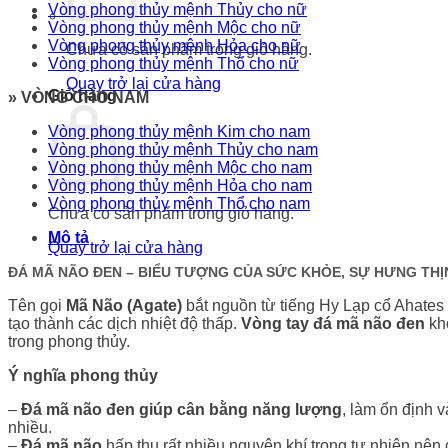
Vòng phong thủy mệnh Thủy cho nữ
Vòng phong thủy mệnh Mộc cho nữ
Vòng phong thủy mệnh Hỏa cho nữ
Chưa có sản phẩm trong giỏ hàng.
Vòng phong thủy mệnh Thổ cho nữ
Quay trở lại cửa hàng
Giỏ hàng
» VÒNG CHO NAM
Vòng phong thủy mệnh Kim cho nam
Vòng phong thủy mệnh Thủy cho nam
Vòng phong thủy mệnh Mộc cho nam
Vòng phong thủy mệnh Hỏa cho nam
Vòng phong thủy mệnh Thổ cho nam
Chưa có sản phẩm trong giỏ hàng.
Mô tả
Quay trở lại cửa hàng
ĐÁ MÃ NÃO ĐEN – BIỂU TƯỢNG CỦA SỨC KHỎE, SỰ HƯNG THỊ
Tên gọi
Mã Não (Agate)
bắt nguồn từ tiếng Hy Lạp cổ Ahates 
tạo thành các dịch nhiệt độ thấp.
Vòng tay đá mã não đen
khô
trong phong thủy.
Ý nghĩa phong thủy
–
Đá mã não đen giúp cân bằng năng lượng
, làm ổn định 
nhiều.
–
Đá mã não
hấp thu rất nhiều nguyên khí trong tự nhiên nên