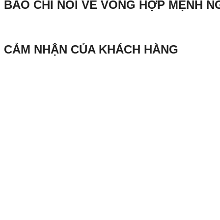
BÁO CHÍ NÓI VỀ VÒNG HỢP MỆNH N
CẢM NHẬN CỦA KHÁCH HÀNG