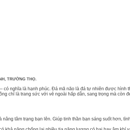
NH, TRƯỜNG THỌ.
– có nghĩa là hạnh phúc. Đá mã não là đá tự nhiên được hình t
ng chỉ là trang sức với vẻ ngoài hấp dẫn, sang trọng mà còn đe
và nâng tâm trạng bạn lên. Giúp tinh thần bạn sáng suốt hơn, tì
 có khả năng chống lại nhiều tia năng lượng có hại hay âm khí 