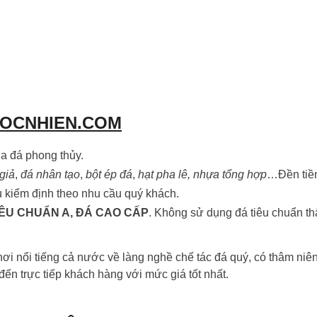
GOCNHIEN.COM
a đá phong thủy.
giả
,
đá nhân tạo
,
bột ép đá
,
hạt pha lê, nhựa tổng hợp
…Đền ti
ụ kiểm định theo nhu cầu quý khách.
IÊU CHUẨN A, ĐÁ CAO CẤP
. Không sử dụng đá tiêu chuẩn thấp
ơi nổi tiếng cả nước về làng nghề chế tác đá quý, có thâm niê
n trực tiếp khách hàng với mức giá tốt nhất.