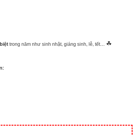
☘
biệt
trong năm như sinh nhật, giáng sinh, lễ, tết…
n: