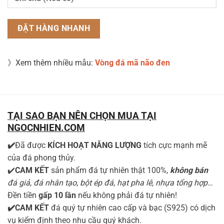
》Xem thêm nhiều mẫu:
Vòng đá mã não đen
TẠI SAO BẠN NÊN CHỌN MUA TẠI
NGOCNHIEN.COM
✔️
Đã được
KÍCH HOẠT NĂNG LƯỢNG
tích cực mạnh mẽ
của đá phong thủy.
✔️
CAM KẾT
sản phẩm đá tự nhiên thật 100%,
không bán
đá giả
,
đá nhân tạo
,
bột ép đá
,
hạt pha lê, nhựa tổng hợp
…
Đền tiền
gấp 10 lần
nếu không phải đá tự nhiên!
✔️CAM KẾT
đá quý tự nhiên cao cấp và bạc (S925) có dịch
vụ kiểm định theo nhu cầu quý khách.