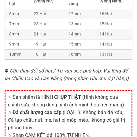
(Vòng Nữ)
(Vòng Nam)
hạt
vòng
6mm
27 Hạt
12mm
16 Hạt
7mm
23 Hạt
13mm
15 Hạt
8mm
21 Hạt
14mm
14 Hạt
9mm
19 Hạt
15mm
14 Hạt
10mm
18 Hạt
16mm
13 Hạt
⛔
Cần thay đổi số hạt / Tư vấn size phù hợp: Vui lòng để
lại Chiều Cao và Cân Nặng (trong phần Ghi chú đặt hàng)
⭐ Sản phẩm là
HÌNH CHỤP THẬT
(Hình không qua
chỉnh sửa, không dùng hình ảnh minh họa trên mạng)
⭐
Đá chất lượng cao cấp
(LOẠI 1). Không bán đá xấu,
đá tạp chất, nứt, mẻ, hạt bị móp, méo...không có giá trị
phong thủy.
⭐ Shop CAM KẾT đá 100% TỰ NHIÊN.