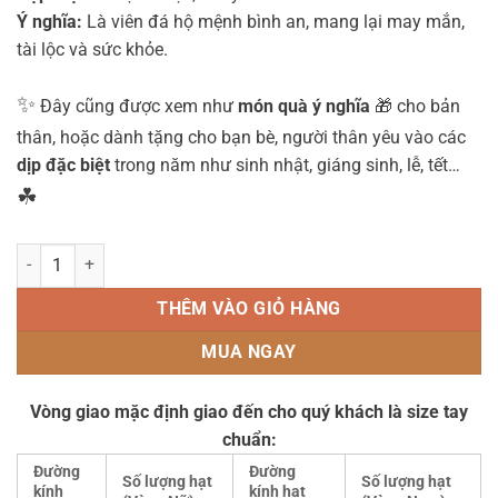
Ý nghĩa:
Là viên đá hộ mệnh bình an, mang lại may mắn,
tài lộc và sức khỏe.
✨
Đây cũng được xem như
món quà ý nghĩa
🎁 cho bản
thân, hoặc dành tặng cho bạn bè, người thân yêu vào các
dịp đặc biệt
trong năm như sinh nhật, giáng sinh, lễ, tết…
☘
Vòng Tay Đá Mã Não (Agate) Đen 12 ly số lượng
THÊM VÀO GIỎ HÀNG
MUA NGAY
Vòng giao mặc định giao đến cho quý khách là size tay
chuẩn:
Đường
Đường
Số lượng hạt
Số lượng hạt
kính
kính hạt