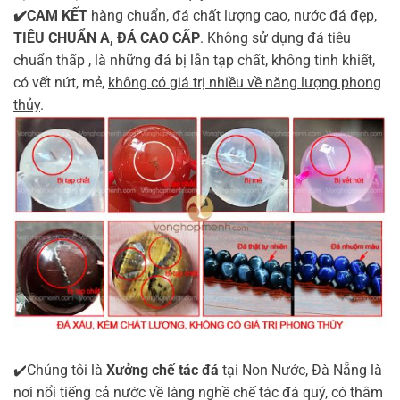
✔️CAM KẾT
hàng chuẩn, đá chất lượng cao, nước đá đẹp,
TIÊU CHUẨN A, ĐÁ CAO CẤP
. Không sử dụng đá tiêu
chuẩn thấp , là những đá bị lẫn tạp chất, không tinh khiết,
có vết nứt, mẻ,
không có giá trị nhiều về năng lượng phong
thủy
.
✔️Chúng tôi là
Xưởng chế tác đá
tại Non Nước, Đà Nẵng là
nơi nổi tiếng cả nước về làng nghề chế tác đá quý, có thâm