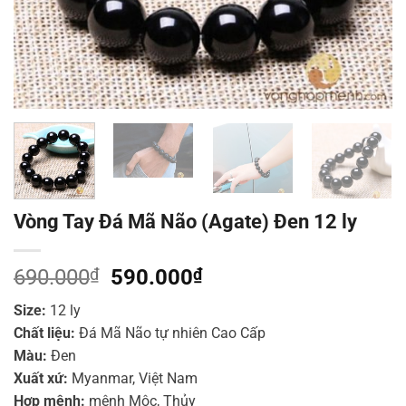
Vòng Tay Đá Mã Não (Agate) Đen 12 ly
Giá
Giá
690.000
₫
590.000
₫
gốc
hiện
Size:
12 ly
là:
tại
Chất liệu:
Đá Mã Não tự nhiên Cao Cấp
690.000₫.
là:
Màu:
Đen
590.000₫.
Xuất xứ:
Myanmar, Việt Nam
Hợp mệnh:
mệnh Mộc, Thủy