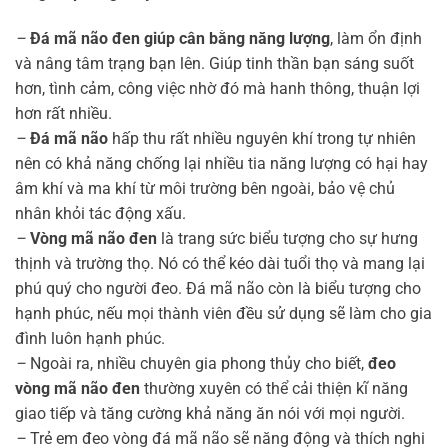
–
Đá mã não đen giúp cân bằng năng lượng
, làm ổn định
và nâng tâm trạng bạn lên. Giúp tinh thần bạn sáng suốt
hơn, tình cảm, công việc nhờ đó mà hanh thông, thuận lợi
hơn rất nhiều.
–
Đá mã não
hấp thu rất nhiều nguyên khí trong tự nhiên
nên có khả năng chống lại nhiều tia năng lượng có hại hay
âm khí và ma khí từ môi trường bên ngoài, bảo vệ chủ
nhân khỏi tác động xấu.
–
Vòng mã não đen
là trang sức biểu tượng cho sự hưng
thịnh và trường thọ. Nó có thể kéo dài tuổi thọ và mang lại
phú quý cho người đeo. Đá mã não còn là biểu tượng cho
hạnh phúc, nếu mọi thành viên đều sử dụng sẽ làm cho gia
đình luôn hạnh phúc.
–
Ngoài ra, nhiều chuyên gia phong thủy cho biết,
đeo
vòng mã não đen
thường xuyên có thể cải thiện kĩ năng
giao tiếp và tăng cường khả năng ăn nói với mọi người.
–
Trẻ em đeo vòng đá mã não sẽ năng động và thích nghi