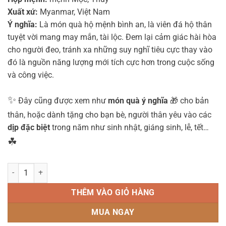
Xuất xứ:
Myanmar, Việt Nam
Ý nghĩa:
Là món quà hộ mệnh bình an, là viên đá hộ thân
tuyệt vời mang may mắn, tài lộc. Đem lại cảm giác hài hòa
cho người đeo, tránh xa những suy nghĩ tiêu cực thay vào
đó là nguồn năng lượng mới tích cực hơn trong cuộc sống
và công việc.
✨
Đây cũng được xem như
món quà ý nghĩa
🎁 cho bản
thân, hoặc dành tặng cho bạn bè, người thân yêu vào các
dịp đặc biệt
trong năm như sinh nhật, giáng sinh, lễ, tết…
☘
Vòng Tay Đá Mã Não Đen 12 ly mix Tỳ Hưu Bạc 925 – MNN8272 số l
THÊM VÀO GIỎ HÀNG
MUA NGAY