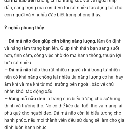
đá mã não đen
không chỉ là trang sức với vẻ ngoài hấp
dẫn, sang trọng mà còn đem tới rất nhiều tác dụng tốt cho
con người và ý nghĩa đặc biệt trong phong thủy.
Ý nghĩa phong thủy
–
Đá mã não đen giúp cân bằng năng lượng
, làm ổn định
và nâng tâm trạng bạn lên. Giúp tinh thần bạn sáng suốt
hơn, tình cảm, công việc nhờ đó mà hanh thông, thuận lợi
hơn rất nhiều.
–
Đá mã não
hấp thu rất nhiều nguyên khí trong tự nhiên
nên có khả năng chống lại nhiều tia năng lượng có hại hay
âm khí và ma khí từ môi trường bên ngoài, bảo vệ chủ
nhân khỏi tác động xấu.
–
Vòng mã não đen
là trang sức biểu tượng cho sự hưng
thịnh và trường thọ. Nó có thể kéo dài tuổi thọ và mang lại
phú quý cho người đeo. Đá mã não còn là biểu tượng cho
hạnh phúc, nếu mọi thành viên đều sử dụng sẽ làm cho gia
đình luôn hạnh phúc.