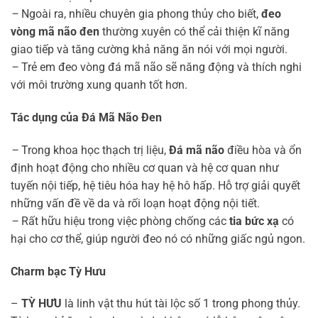
–
Ngoài ra, nhiều chuyên gia phong thủy cho biết,
đeo
vòng mã não đen
thường xuyên có thể cải thiện kĩ năng
giao tiếp và tăng cường khả năng ăn nói với mọi người.
–
Trẻ em đeo vòng đá mã não sẽ năng động và thích nghi
với môi trường xung quanh tốt hơn.
Tác dụng của Đá Mã Não Đen
–
Trong khoa học thạch trị liệu,
Đá mã não
điều hòa và ổn
định hoạt động cho nhiều cơ quan và hệ cơ quan như
tuyến nội tiếp, hệ tiêu hóa hay hệ hô hấp. Hỗ trợ giải quyết
những vấn đề về da và rối loạn hoạt động nội tiết.
–
Rất hữu hiệu trong việc phòng chống các
tia bức xạ
có
hại cho cơ thể, giúp người đeo nó có những giấc ngủ ngon.
Charm bạc Tỳ Hưu
–
TỲ HƯU
là linh vật thu hút tài lộc số 1 trong phong thủy.