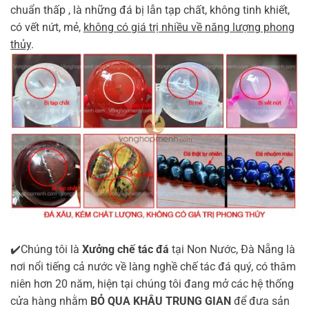
chuẩn thấp , là những đá bị lẫn tạp chất, không tinh khiết,
có vết nứt, mẻ,
không có giá trị nhiều về năng lượng phong
thủy
.
✔️Chúng tôi là
Xưởng chế tác đá
tại Non Nước, Đà Nẵng là
nơi nổi tiếng cả nước về làng nghề chế tác đá quý, có thâm
niên hơn 20 năm, hiện tại chúng tôi đang mở các hệ thống
cửa hàng nhằm
BỎ QUA KHÂU TRUNG GIAN
để đưa sản