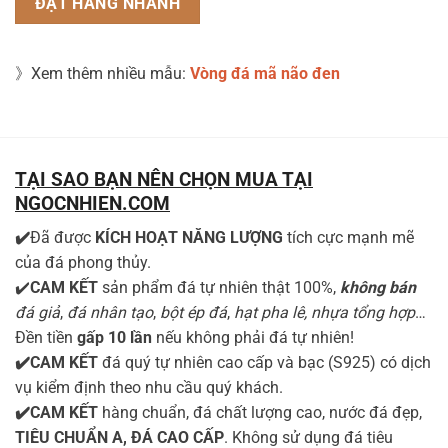
》Xem thêm nhiều mẫu:
Vòng đá mã não đen
TẠI SAO BẠN NÊN CHỌN MUA TẠI
NGOCNHIEN.COM
✔️
Đã được
KÍCH HOẠT NĂNG LƯỢNG
tích cực mạnh mẽ
của đá phong thủy.
✔️
CAM KẾT
sản phẩm đá tự nhiên thật 100%,
không bán
đá giả
,
đá nhân tạo
,
bột ép đá
,
hạt pha lê, nhựa tổng hợp
…
Đền tiền
gấp 10 lần
nếu không phải đá tự nhiên!
✔️CAM KẾT
đá quý tự nhiên cao cấp và bạc (S925) có dịch
vụ kiểm định theo nhu cầu quý khách.
✔️CAM KẾT
hàng chuẩn, đá chất lượng cao, nước đá đẹp,
TIÊU CHUẨN A, ĐÁ CAO CẤP
. Không sử dụng đá tiêu