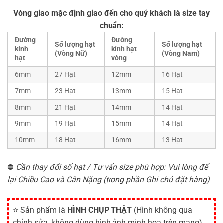
Vòng giao mặc định giao đến cho quý khách là size tay
chuẩn:
Đường
Đường
Số lượng hạt
Số lượng hạt
kính
kính hạt
(Vòng Nữ)
(Vòng Nam)
hạt
vòng
6mm
27 Hạt
12mm
16 Hạt
7mm
23 Hạt
13mm
15 Hạt
8mm
21 Hạt
14mm
14 Hạt
9mm
19 Hạt
15mm
14 Hạt
10mm
18 Hạt
16mm
13 Hạt
⛔
Cần thay đổi số hạt / Tư vấn size phù hợp: Vui lòng để
lại Chiều Cao và Cân Nặng (trong phần Ghi chú đặt hàng)
⭐ Sản phẩm là
HÌNH CHỤP THẬT
(Hình không qua
chỉnh sửa, không dùng hình ảnh minh họa trên mạng)