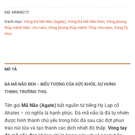
Mã:
MNN8272
Danh mục:
Vòng Đá Mã Não (Agate)
,
Vòng Đá Mã Não Đen
,
Vòng phong
thủy mệnh Mộc cho nam
,
Vòng phong thủy mệnh Thủy cho nam
,
Vòng Tỳ
Hưu
MÔ TẢ
ĐÁ MÃ NÃO ĐEN – BIỂU TƯỢNG CỦA SỨC KHỎE, SỰ HƯNG
THỊNH, TRƯỜNG THỌ.
Tên gọi
Mã Não (Agate)
bắt nguồn từ tiếng Hy Lạp cổ
Ahates – có nghĩa là hạnh phúc. Đá mã não là đá tự nhiên
được hình thành chủ yếu trong hốc đá sau các đợt phun
trào núi lửa và tạo thành các dịch nhiệt độ thấp.
Vòng tay