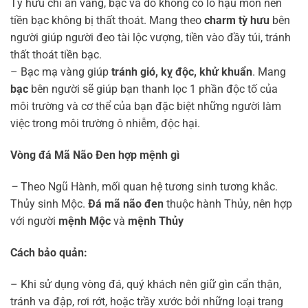
Tỳ hưu chỉ ăn vàng, bạc và do không có lỗ hậu môn nên
tiền bạc không bị thất thoát. Mang theo
charm tỳ hưu
bên
người giúp người đeo tài lộc vượng, tiền vào đầy túi, tránh
thất thoát tiền bạc.
– Bạc mạ vàng giúp
tránh gió, kỵ độc, khử khuẩn
. Mang
bạc
bên người sẽ giúp bạn thanh lọc 1 phần độc tố của
môi trường và cơ thể của bạn đặc biệt những người làm
việc trong môi trường ô nhiễm, độc hại.
Vòng đá Mã Não Đen hợp mệnh gì
–
Theo Ngũ Hành, mối quan hệ tương sinh tương khắc.
Thủy sinh Mộc.
Đá mã não đen
thuộc hành Thủy, nên hợp
với người
mệnh Mộc
và
mệnh Thủy
Cách bảo quản:
– Khi sử dụng vòng đá, quý khách nên giữ gìn cẩn thận,
tránh va đập, rơi rớt, hoặc trầy xước bởi những loại trang