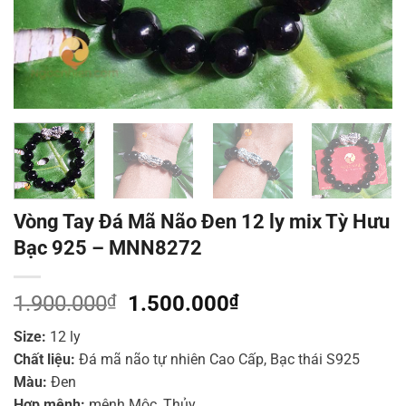
Vòng Tay Đá Mã Não Đen 12 ly mix Tỳ Hưu
Bạc 925 – MNN8272
Giá
Giá
1.900.000
₫
1.500.000
₫
gốc
hiện
Size:
12 ly
là:
tại
Chất liệu:
Đá mã não tự nhiên Cao Cấp, Bạc thái S925
1.900.000₫.
là:
Màu:
Đen
1.500.000₫.
Hợp mệnh:
mệnh Mộc, Thủy