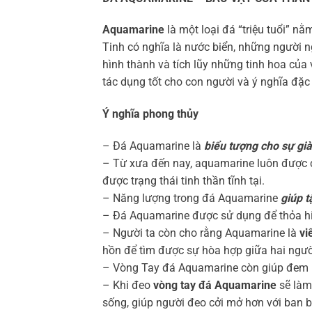
Aquamarine
là một loại đá “triệu tuổi” n
Tinh có nghĩa là nước biển, những người 
hình thành và tích lũy những tinh hoa của 
tác dụng tốt cho con người và ý nghĩa đặc 
Ý nghĩa phong thủy
– Đá Aquamarine là
biểu tượng cho sự già
– Từ xưa đến nay, aquamarine luôn được c
được trạng thái tinh thần tĩnh tại.
– Năng lượng trong đá Aquamarine
giúp t
– Đá Aquamarine được sử dụng để thỏa hiệ
– Người ta còn cho rằng Aquamarine là
vi
hồn để tìm được sự hòa hợp giữa hai ngườ
– Vòng Tay đá Aquamarine còn giúp đem 
– Khi đeo
vòng tay đá Aquamarine
sẽ làm 
sống, giúp người đeo cởi mở hơn với ban 