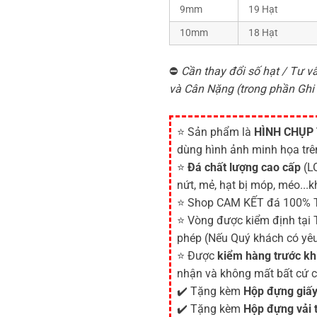
9mm
19 Hạt
10mm
18 Hạt
⛔
Cần thay đổi số hạt / Tư vấ
và Cân Nặng (trong phần Ghi
⭐ Sản phẩm là
HÌNH CHỤP
dùng hình ảnh minh họa tr
⭐
Đá chất lượng cao cấp
(LO
nứt, mẻ, hạt bị móp, méo...k
⭐ Shop CAM KẾT đá 100% 
⭐ Vòng được kiểm định tại
phép (Nếu Quý khách có yêu
⭐ Được
kiểm hàng trước kh
nhận và không mất bất cứ c
✔️ Tặng kèm
Hộp đựng giấy
✔️ Tặng kèm
Hộp đựng vải 