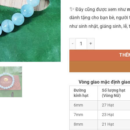
✨
Đây cũng được xem như
m
dành tặng cho bạn bè, người
như sinh nhật, giáng sinh, lễ,
Vòng Tay Đá Aquamarine 6 ly số 
THÊ
Vòng giao mặc định giao
Đường
Số lượng hạt
kính hạt
(Vòng Nữ)
6mm
27 Hạt
7mm
23 Hạt
8mm
21 Hạt