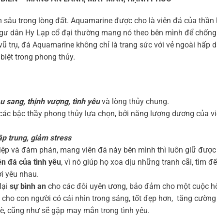
ằm sâu trong lòng đất. Aquamarine được cho là viên đá của thần
ngư dân Hy Lạp cổ đại thường mang nó theo bên mình để chống l
vũ trụ, đá Aquamarine không chỉ là trang sức với vẻ ngoài hấp 
biệt trong phong thủy.
u sang, thịnh vượng, tình yêu
và lòng thủy chung.
ác bậc thầy phong thủy lựa chọn, bởi năng lượng dương của viê
ập trung, giảm stress
p và đàm phán, mang viên đá này bên mình thì luôn giữ được sự
ên đá của tình yêu
, vì nó giúp họ xoa dịu những tranh cãi, tìm
i yêu nhau.
lại
sự bình an
cho các đôi uyên ương, bảo đảm cho một cuộc h
cho con người có cái nhìn trong sáng, tốt đẹp hơn, tăng cường
bè, cũng như sẽ gặp may mắn trong tình yêu.