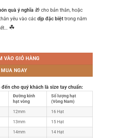
ón quà ý nghĩa
🎁 cho bản thân, hoặc
 thân yêu vào các
dịp đặc biệt
trong năm
☘
 tết…
lượng
M VÀO GIỎ HÀNG
MUA NGAY
 đến cho quý khách là size tay chuẩn:
Đường kính
Số lượng hạt
hạt vòng
(Vòng Nam)
12mm
16 Hạt
13mm
15 Hạt
14mm
14 Hạt