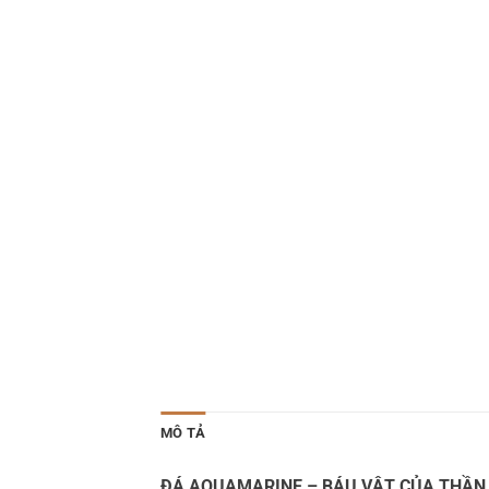
MÔ TẢ
ĐÁ AQUAMARINE – BÁU VẬT CỦA THẦN 