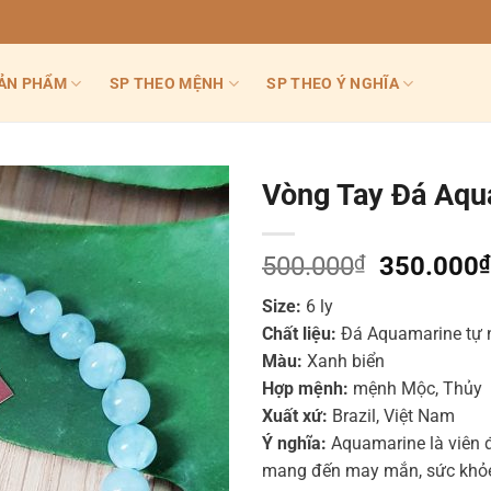
ẢN PHẨM
SP THEO MỆNH
SP THEO Ý NGHĨA
Vòng Tay Đá Aqu
Giá
500.000
₫
350.000
₫
gốc
Size:
6 ly
là:
Chất liệu:
Đá Aquamarine tự 
500.000₫
Màu:
Xanh biển
Hợp mệnh:
mệnh Mộc, Thủy
Xuất xứ:
Brazil, Việt Nam
Ý nghĩa:
Aquamarine là viên 
mang đến may mắn, sức khỏe