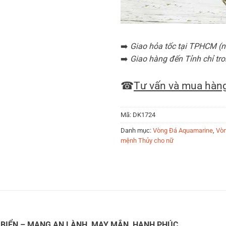
➡️
Giao hỏa tốc tại TPHCM (nộ
➡️
Giao hàng đến Tỉnh chỉ tro
☎
Tư vấn và mua hàng
Mã:
DK1724
Danh mục:
Vòng Đá Aquamarine
,
Vòn
mệnh Thủy cho nữ
BIỂN – MANG AN LÀNH, MAY MẮN, HẠNH PHÚC