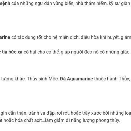
 mệnh
của những ngư dân vùng biển, nhà thám hiểm, kỹ sư giàn
arine
có tác dụng tốt cho hệ miễn dịch, điều hòa khí huyết, giả
c
tia bức xạ
có hại cho cơ thể, giúp người đeo nó có những giấc
 tương khắc. Thủy sinh Mộc.
Đá Aquamarine
thuộc hành Thủy,
ìn cẩn thận, tránh va đập, rơi rớt, hoặc trầy xước bởi những loạ
ệt hoặc hóa chất axit…làm giảm đi năng lượng phong thủy.