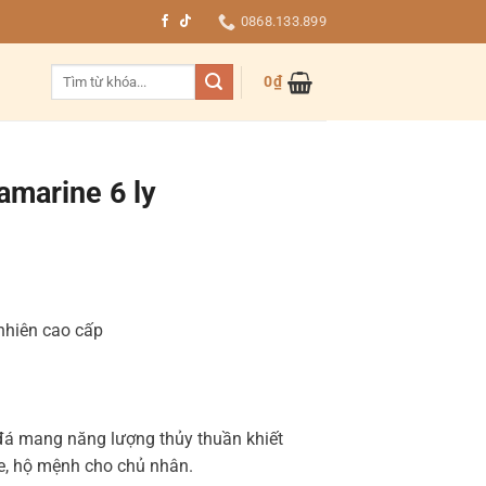
0868.133.899
Tìm
0
₫
kiếm:
amarine 6 ly
Giá
hiện
tại
nhiên cao cấp
.
là:
350.000₫.
đá mang năng lượng thủy thuần khiết
, hộ mệnh cho chủ nhân.