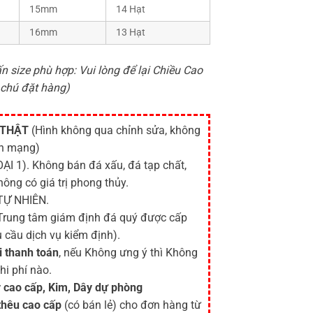
15mm
14 Hạt
16mm
13 Hạt
n size phù hợp: Vui lòng để lại Chiều Cao
 chú đặt hàng)
 THẬT
(Hình không qua chỉnh sửa, không
ên mạng)
ẠI 1). Không bán đá xấu, đá tạp chất,
hông có giá trị phong thủy.
TỰ NHIÊN.
 Trung tâm giám định đá quý được cấp
 cầu dịch vụ kiểm định).
i thanh toán
, nếu Không ưng ý thì Không
hi phí nào.
 cao cấp, Kim, Dây dự phòng
thêu cao cấp
(có bán lẻ) cho đơn hàng từ