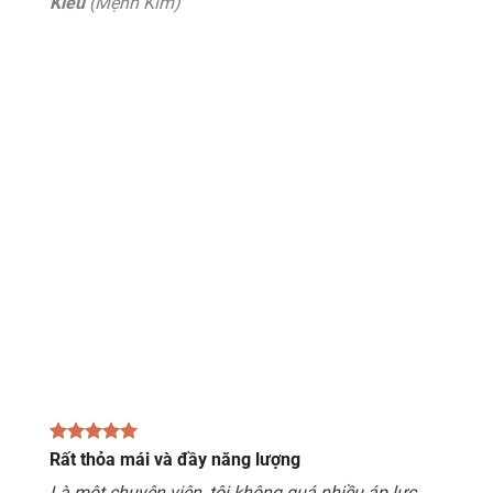
Kiều
(Mệnh Kim)
Rất thỏa mái và đầy năng lượng
Là một chuyên viên, tôi không quá nhiều áp lực