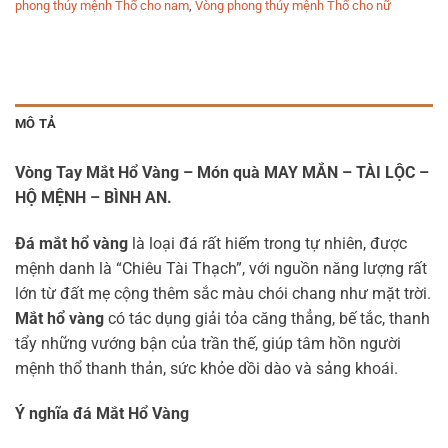
phong thủy mệnh Thổ cho nam
,
Vòng phong thủy mệnh Thổ cho nữ
MÔ TẢ
Vòng Tay Mắt Hổ Vàng
– Món quà MAY MẮN – TÀI LỘC –
HỘ MỆNH – BÌNH AN.
Đá mắt hổ vàng
là loại đá rất hiếm trong tự nhiên, được
mệnh danh là “Chiêu Tài Thạch”, với nguồn năng lượng rất
lớn từ đất mẹ cộng thêm sắc màu chói chang như mặt trời.
Mắt hổ vàng
có tác dụng giải tỏa căng thẳng, bế tắc, thanh
tẩy những vướng bận của trần thế, giúp tâm hồn người
mệnh thổ thanh thản, sức khỏe dồi dào và sảng khoái.
Ý nghĩa đá Mắt Hổ Vàng