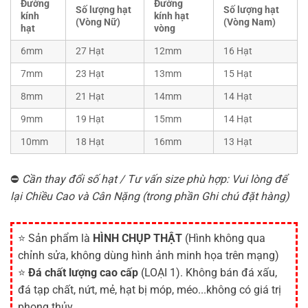
Đường
Đường
Số lượng hạt
Số lượng hạt
kính
kính hạt
(Vòng Nữ)
(Vòng Nam)
hạt
vòng
6mm
27 Hạt
12mm
16 Hạt
7mm
23 Hạt
13mm
15 Hạt
8mm
21 Hạt
14mm
14 Hạt
9mm
19 Hạt
15mm
14 Hạt
10mm
18 Hạt
16mm
13 Hạt
⛔
Cần thay đổi số hạt / Tư vấn size phù hợp: Vui lòng để
lại Chiều Cao và Cân Nặng (trong phần Ghi chú đặt hàng)
⭐ Sản phẩm là
HÌNH CHỤP THẬT
(Hình không qua
chỉnh sửa, không dùng hình ảnh minh họa trên mạng)
⭐
Đá chất lượng cao cấp
(LOẠI 1). Không bán đá xấu,
đá tạp chất, nứt, mẻ, hạt bị móp, méo...không có giá trị
phong thủy.