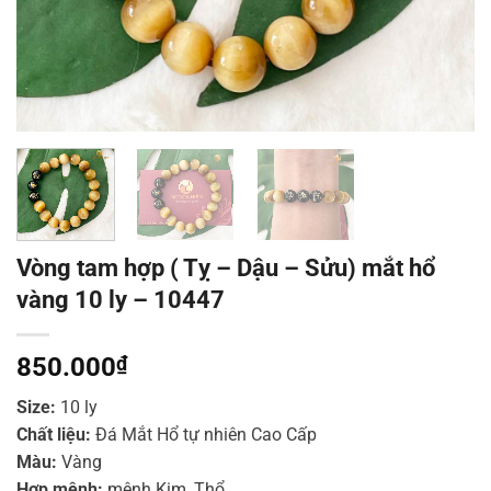
Vòng tam hợp ( Tỵ – Dậu – Sửu) mắt hổ
vàng 10 ly – 10447
850.000
₫
Size:
10 ly
Chất liệu:
Đá Mắt Hổ tự nhiên Cao Cấp
Màu:
Vàng
Hợp mệnh:
mệnh Kim, Thổ