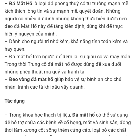
–
Đá Mắt Hổ
là loại đá phong thuỷ có từ trường mạnh mẽ
kích thích lòng tin và sự mạnh mẽ, quyết đoán. Những
người có nhiều dự định nhưng không thực hiện được nên
đeo đá Mắt Hổ này để tăng kiên định, dũng khí để thực
hiện ý nguyện của mình.
– Dành cho người trí nhớ kém, khả năng tính toán kém và
hay quên.
– Đá mắt hổ trên người để đem lại sự giàu có và may mắn.
Trong thời Trung cổ đá mắt hổ được dùng để xua đuổi
những phép thuật ma quỷ và tránh tà.
–
Đeo vòng đá mắt hổ
giúp bảo vệ sự bình an cho chủ
nhân, tránh các tà khí xấu vây quanh.
Tác dụng
– Trong khoa học thạch trị liệu,
Đá mắt hổ
có thể sử dụng
để hỗ trợ chữa các bệnh về cổ họng, mắt và sinh sản, đồng
thời làm xương cột sống thêm cứng cáp, loại bỏ các chất