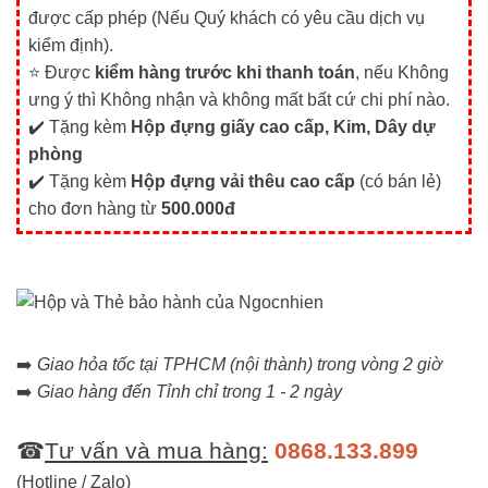
được cấp phép (Nếu Quý khách có yêu cầu dịch vụ
kiểm định).
⭐ Được
kiểm hàng trước khi thanh toán
, nếu Không
ưng ý thì Không nhận và không mất bất cứ chi phí nào.
✔️ Tặng kèm
Hộp đựng giấy cao cấp, Kim, Dây dự
phòng
✔️ Tặng kèm
Hộp đựng vải thêu cao cấp
(có bán lẻ)
cho đơn hàng từ
500.000đ
➡️
Giao hỏa tốc tại TPHCM (nội thành) trong vòng 2 giờ
➡️
Giao hàng đến Tỉnh chỉ trong 1 - 2 ngày
☎
Tư vấn và mua hàng:
0868.133.899
(Hotline / Zalo)