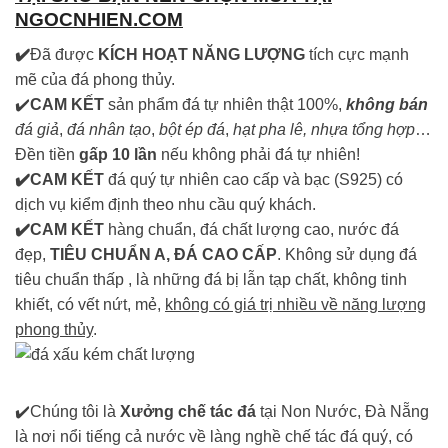
NGOCNHIEN.COM
✔️
Đã được
KÍCH HOẠT NĂNG LƯỢNG
tích cực mạnh
mẽ của đá phong thủy.
✔️
CAM KẾT
sản phẩm đá tự nhiên thật 100%,
không bán
đá giả
,
đá nhân tạo
,
bột ép đá
,
hạt pha lê, nhựa tổng hợp
…
Đền tiền
gấp 10 lần
nếu không phải đá tự nhiên!
✔️CAM KẾT
đá quý tự nhiên cao cấp và bạc (S925) có
dịch vụ kiểm định theo nhu cầu quý khách.
✔️CAM KẾT
hàng chuẩn, đá chất lượng cao, nước đá
đẹp,
TIÊU CHUẨN A, ĐÁ CAO CẤP
. Không sử dụng đá
tiêu chuẩn thấp , là những đá bị lẫn tạp chất, không tinh
khiết, có vết nứt, mẻ,
không có giá trị nhiều về năng lượng
phong thủy
.
✔️Chúng tôi là
Xưởng chế tác đá
tại Non Nước, Đà Nẵng
là nơi nổi tiếng cả nước về làng nghề chế tác đá quý, có