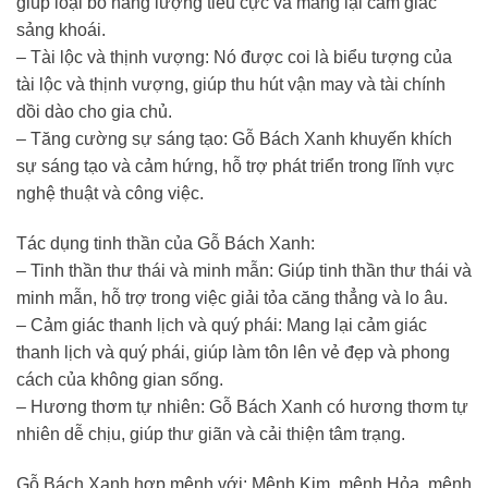
giúp loại bỏ năng lượng tiêu cực và mang lại cảm giác
sảng khoái.
– Tài lộc và thịnh vượng: Nó được coi là biểu tượng của
tài lộc và thịnh vượng, giúp thu hút vận may và tài chính
dồi dào cho gia chủ.
– Tăng cường sự sáng tạo: Gỗ Bách Xanh khuyến khích
sự sáng tạo và cảm hứng, hỗ trợ phát triển trong lĩnh vực
nghệ thuật và công việc.
Tác dụng tinh thần của Gỗ Bách Xanh:
– Tinh thần thư thái và minh mẫn: Giúp tinh thần thư thái và
minh mẫn, hỗ trợ trong việc giải tỏa căng thẳng và lo âu.
– Cảm giác thanh lịch và quý phái: Mang lại cảm giác
thanh lịch và quý phái, giúp làm tôn lên vẻ đẹp và phong
cách của không gian sống.
– Hương thơm tự nhiên: Gỗ Bách Xanh có hương thơm tự
nhiên dễ chịu, giúp thư giãn và cải thiện tâm trạng.
Gỗ Bách Xanh hợp mệnh với: Mệnh Kim, mệnh Hỏa, mệnh