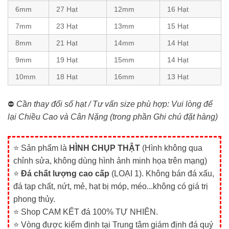
6mm
27 Hạt
12mm
16 Hạt
7mm
23 Hạt
13mm
15 Hạt
8mm
21 Hạt
14mm
14 Hạt
9mm
19 Hạt
15mm
14 Hạt
10mm
18 Hạt
16mm
13 Hạt
⛔
Cần thay đổi số hạt / Tư vấn size phù hợp: Vui lòng để
lại Chiều Cao và Cân Nặng (trong phần Ghi chú đặt hàng)
⭐ Sản phẩm là
HÌNH CHỤP THẬT
(Hình không qua
chỉnh sửa, không dùng hình ảnh minh họa trên mạng)
⭐
Đá chất lượng cao cấp
(LOẠI 1). Không bán đá xấu,
đá tạp chất, nứt, mẻ, hạt bị móp, méo...không có giá trị
phong thủy.
⭐ Shop CAM KẾT đá 100% TỰ NHIÊN.
⭐ Vòng được kiểm định tại Trung tâm giám định đá quý