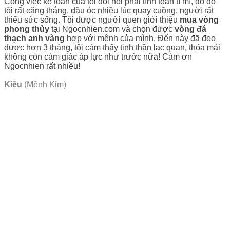
Công việc kế toàn của tôi đòi hỏi phải tính toán tĩ mĩ, do đó
tôi rất căng thẳng, đầu óc nhiều lúc quay cuồng, người rất
thiếu sức sống. Tôi được người quen giới thiệu
mua vòng
phong thủy
tại Ngocnhien.com và chọn được
vòng đá
thạch anh vàng
hợp với mệnh của mình. Đến này đã đeo
được hơn 3 tháng, tôi cảm thấy tinh thần lạc quan, thỏa mái
không còn cảm giác áp lực như trước nữa! Cảm ơn
Ngocnhien rất nhiều!
Kiều
(Mệnh Kim)