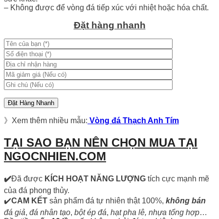
– Không được để vòng đá tiếp xúc với nhiệt hoặc hóa chất.
Đặt hàng nhanh
》Xem thêm nhiều mẫu:
Vòng đá Thạch Anh Tím
TẠI SAO BẠN NÊN CHỌN MUA TẠI
NGOCNHIEN.COM
✔️
Đã được
KÍCH HOẠT NĂNG LƯỢNG
tích cực mạnh mẽ
của đá phong thủy.
✔️
CAM KẾT
sản phẩm đá tự nhiên thật 100%,
không bán
đá giả
,
đá nhân tạo
,
bột ép đá
,
hạt pha lê, nhựa tổng hợp
…