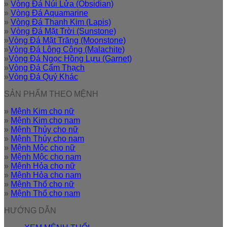
»
Vòng Đá Núi Lửa (Obsidian)
»
Vòng Đá Aquamarine
»
Vòng Đá Thanh Kim (Lapis)
»
Vòng Đá Mặt Trời (Sunstone)
»
Vòng Đá Mặt Trăng (Moonstone)
»
Vòng Đá Lông Công (Malachite)
»
Vòng Đá Ngọc Hồng Lựu (Garnet)
»
Vòng Đá Cẩm Thạch
»
Vòng Đá Quý Khác
SẢN PHẨM THEO MỆNH
»
Mệnh Kim cho nữ
»
Mệnh Kim cho nam
»
Mệnh Thủy cho nữ
»
Mệnh Thủy cho nam
»
Mệnh Mộc cho nữ
»
Mệnh Mộc cho nam
»
Mệnh Hỏa cho nữ
»
Mệnh Hỏa cho nam
»
Mệnh Thổ cho nữ
»
Mệnh Thổ cho nam
HƯỚNG DẪN