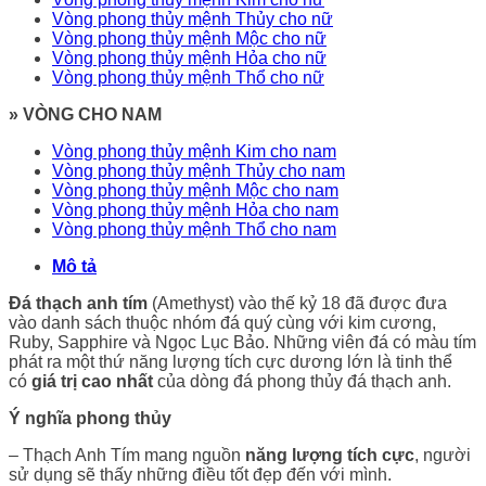
Vòng phong thủy mệnh Thủy cho nữ
Vòng phong thủy mệnh Mộc cho nữ
Vòng phong thủy mệnh Hỏa cho nữ
Vòng phong thủy mệnh Thổ cho nữ
» VÒNG CHO NAM
Vòng phong thủy mệnh Kim cho nam
Vòng phong thủy mệnh Thủy cho nam
Vòng phong thủy mệnh Mộc cho nam
Vòng phong thủy mệnh Hỏa cho nam
Vòng phong thủy mệnh Thổ cho nam
Mô tả
Đá thạch anh tím
(Amethyst) vào thế kỷ 18 đã được đưa
vào danh sách thuộc nhóm đá quý cùng với kim cương,
Ruby, Sapphire và Ngọc Lục Bảo. Những viên đá có màu tím
phát ra một thứ năng lượng tích cực dương lớn là tinh thể
có
giá trị cao nhất
của dòng đá phong thủy đá thạch anh.
Ý nghĩa phong thủy
– Thạch Anh Tím mang nguồn
năng lượng tích cực
, người
sử dụng sẽ thấy những điều tốt đẹp đến với mình.