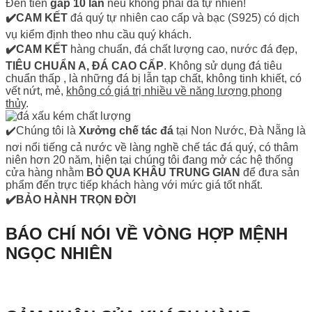
Đền tiền
gấp 10 lần
nếu không phải đá tự nhiên!
✔️CAM KẾT
đá quý tự nhiên cao cấp và bạc (S925) có dịch
vụ kiểm định theo nhu cầu quý khách.
✔️CAM KẾT
hàng chuẩn, đá chất lượng cao, nước đá đẹp,
TIÊU CHUẨN A, ĐÁ CAO CẤP
. Không sử dụng đá tiêu
chuẩn thấp , là những đá bị lẫn tạp chất, không tinh khiết, có
vết nứt, mẻ,
không có giá trị nhiều về năng lượng phong
thủy
.
✔️Chúng tôi là
Xưởng chế tác đá
tại Non Nước, Đà Nẵng là
nơi nổi tiếng cả nước về làng nghề chế tác đá quý, có thâm
niên hơn 20 năm, hiện tại chúng tôi đang mở các hệ thống
cửa hàng nhằm
BỎ QUA KHÂU TRUNG GIAN
để đưa sản
phẩm đến trực tiếp khách hàng với mức giá tốt nhất.
✔️BẢO HÀNH TRỌN ĐỜI
BÁO CHÍ NÓI VỀ VÒNG HỢP MỆNH
NGỌC NHIÊN