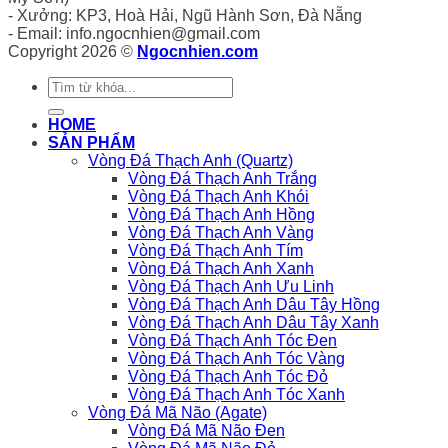
- Xưởng: KP3, Hoà Hải, Ngũ Hành Sơn, Đà Nẵng
- Email: info.ngocnhien@gmail.com
Copyright 2026 ©
Ngocnhien.com
Tìm
kiếm:
HOME
SẢN PHẨM
Vòng Đá Thạch Anh (Quartz)
Vòng Đá Thạch Anh Trắng
Vòng Đá Thạch Anh Khói
Vòng Đá Thạch Anh Hồng
Vòng Đá Thạch Anh Vàng
Vòng Đá Thạch Anh Tím
Vòng Đá Thạch Anh Xanh
Vòng Đá Thạch Anh Ưu Linh
Vòng Đá Thạch Anh Dâu Tây Hồng
Vòng Đá Thạch Anh Dâu Tây Xanh
Vòng Đá Thạch Anh Tóc Đen
Vòng Đá Thạch Anh Tóc Vàng
Vòng Đá Thạch Anh Tóc Đỏ
Vòng Đá Thạch Anh Tóc Xanh
Vòng Đá Mã Não (Agate)
Vòng Đá Mã Não Đen