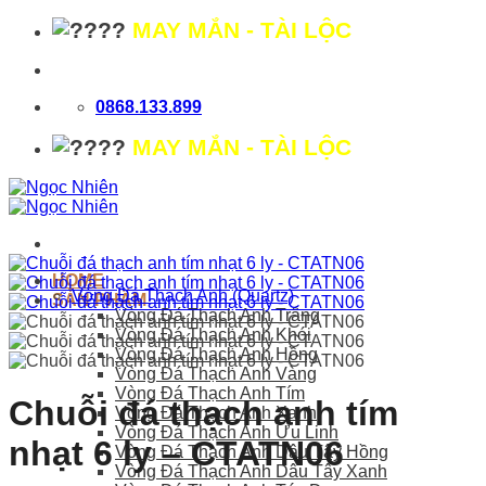
Bỏ
MAY MẮN - TÀI LỘC
qua
nội
dung
0868.133.899
MAY MẮN - TÀI LỘC
HOME
Vòng Đá Thạch Anh (Quartz)
SẢN PHẨM
Vòng Đá Thạch Anh Trắng
Vòng Đá Thạch Anh Khói
Vòng Đá Thạch Anh Hồng
Vòng Đá Thạch Anh Vàng
Vòng Đá Thạch Anh Tím
Chuỗi đá thạch anh tím
Vòng Đá Thạch Anh Xanh
Vòng Đá Thạch Anh Ưu Linh
nhạt 6 ly – CTATN06
Vòng Đá Thạch Anh Dâu Tây Hồng
Vòng Đá Thạch Anh Dâu Tây Xanh