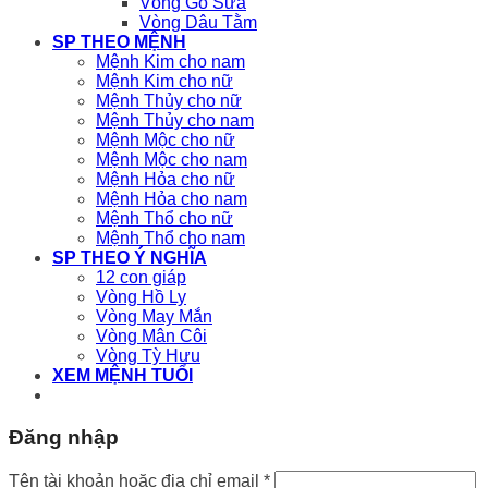
Vòng Gỗ Sưa
Vòng Dâu Tằm
SP THEO MỆNH
Mệnh Kim cho nam
Mệnh Kim cho nữ
Mệnh Thủy cho nữ
Mệnh Thủy cho nam
Mệnh Mộc cho nữ
Mệnh Mộc cho nam
Mệnh Hỏa cho nữ
Mệnh Hỏa cho nam
Mệnh Thổ cho nữ
Mệnh Thổ cho nam
SP THEO Ý NGHĨA
12 con giáp
Vòng Hồ Ly
Vòng May Mắn
Vòng Mân Côi
Vòng Tỳ Hưu
XEM MỆNH TUỔI
Đăng nhập
Bắt
Tên tài khoản hoặc địa chỉ email
*