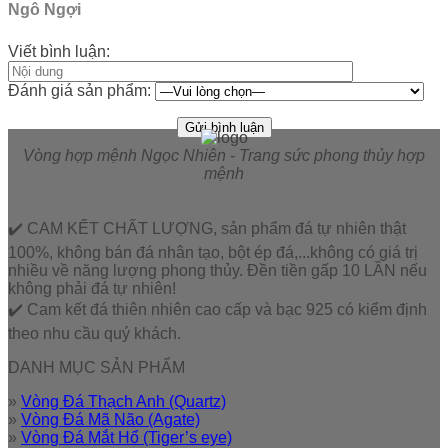
Ngô Ngợi
Viết bình luận:
Đánh giá sản phẩm:
Vòng hợp mệnh Ngọc Nhiên - Trang sức phong thủy hợp
mệnh
✔️ CAM KẾT CHẤT LƯỢNG, sản phẩm đá tự nhiên thật
100%, không bán đá nhân tạo, bột ép đá,...không có giá trị
nhiều về năng lượng phong thủy. Đền tiền gấp 10 LẦN nếu
không phải đá tự nhiên!
✔️ Cam kết đá thiên nhiên cao cấp và bạc 925 có kiểm định
theo nhu cầu quý khách.
DANH MỤC SẢN PHẨM
»
Vòng Đá Thạch Anh (Quartz)
»
Vòng Đá Mã Não (Agate)
»
Vòng Đá Mắt Hổ (Tiger’s eye)