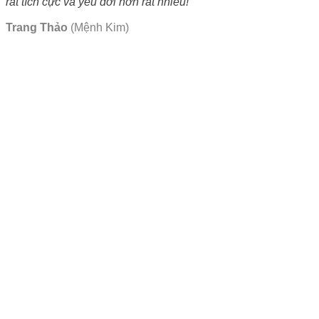
rất tích cực và yêu đời hơn rất nhiều!
Trang Thảo
(Mệnh Kim)