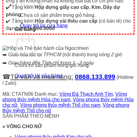
ưng ý thì Không nhận và không mất bất cứ chi phí nào.
✔️ Tặng kèm
Hộp đựng giấy cao cấp, Kim, Dây dự
phòng
Chưa có sản phẩm trong giỏ hàng.
✔️ Tặng kèm
Hộp đựng vải thêu cao cấp
(có bán lẻ) cho
Quay trở lại cửa hàng
đơn hàng từ
500.000đ
Giỏ hàng
➡️
Giao hỏa tốc tại TPHCM (nội thành) trong vòng 2 giờ
➡️
Giao hàng đến Tỉnh chỉ trong 1 - 2 ngày
Chưa có sản phẩm trong giỏ hàng.
☎
Tư vấn và mua hàng:
0868.133.899
Quay trở lại cửa hàng
(Hotline
/ Zalo)
Mã:
CTATN06
Danh mục:
Vòng Đá Thạch Anh Tím
,
Vòng
phong thủy mệnh Hỏa cho nam
,
Vòng phong thủy mệnh Hỏa
cho nữ
,
Vòng phong thủy mệnh Thổ cho nam
,
Vòng phong
thủy mệnh Thổ cho nữ
SẢN PHẨM THEO MỆNH
» VÒNG CHO NỮ
Vòng phong thủy mệnh Kim cho nữ