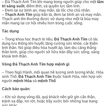
– Đá Thạch Anh Tím khi mang trong người giúp cho một
tâm
trí sáng suốt
, điềm tĩnh, và quyền lực tâm linh.
– Đem lại sự bình an, may mắn, tài lộc cho chủ nhân.
–
Thạch Anh Tím
giúp trấn tà, đem lại bình an và may mắn.
Thạch anh tím thường được sử dụng như một lá bùa may
mắn mang lại cơ hội nhiều hơn trong cuộc sống.
Tác dụng
–
Trong khoa học thạch trị liệu,
Đá Thạch Anh Tím
có tác
dụng lưu thông khí huyết, tăng cường sức khỏe, cải thiện
tinh thần. Nó giúp điều hòa huyết áp, làm dịu căng thẳng
thần kinh, giúp cho người sở hữu tràn đầy sức sống, sảng
khoái tinh thần.
Vòng Đá Thạch Anh Tím hợp mệnh gì
–
Theo Ngũ Hành, mối quan hệ tương sinh tương khắc. Hỏa
sinh Thổ.
Đá Thạch Anh Tím
thuộc hành Hỏa, nên hợp với
người
mệnh Hỏa
và
mệnh Thổ
Cách bảo quản:
– Khi sử dụng vòng đá, quý khách nên giữ gìn cẩn thận,
tránh va đập, rơi rớt, hoặc trầy xước bởi những loại trang
sức khác.