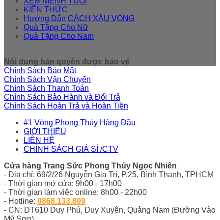
XEM MỆNH TUỔI
KIẾN THỨC
Hướng Dẫn CÁCH XÂU VÒNG
Quà Tặng Cho Nữ
Quà Tặng Cho Nam
Nội dung bản quyền được bảo vệ
Chính Sách Bảo Mật
Chính Sách Vận Chuyển
Chính Sách Thanh Toán
Chính Sách Bảo Hành và Đổi Trả
Chính Sách Hoàn Trả và Hoàn Tiền
#1 Vòng Phong Thủy Hàng Đầu
GIỚI THIỆU
LIÊN HỆ
CHÍNH SÁCH GIÁ SỈ /CTV
Cửa hàng Trang Sức Phong Thủy Ngọc Nhiên
- Địa chỉ: 69/2/26 Nguyễn Gia Trí, P.25, Bình Thạnh, TPHCM
- Thời gian mở cửa: 9h00 - 17h00
- Thời gian làm việc online: 8h00 - 22h00
- Hotline:
0868.133.899
- CN: DT610 Duy Phú, Duy Xuyên, Quảng Nam (Đường Vào
Mỹ Sơn)