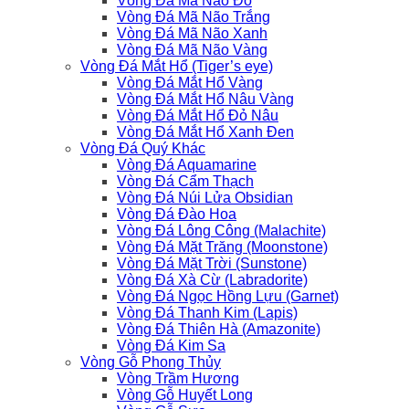
Vòng Đá Mã Não Đỏ
Vòng Đá Mã Não Trắng
Vòng Đá Mã Não Xanh
Vòng Đá Mã Não Vàng
Vòng Đá Mắt Hổ (Tiger’s eye)
Vòng Đá Mắt Hổ Vàng
Vòng Đá Mắt Hổ Nâu Vàng
Vòng Đá Mắt Hổ Đỏ Nâu
Vòng Đá Mắt Hổ Xanh Đen
Vòng Đá Quý Khác
Vòng Đá Aquamarine
Vòng Đá Cẩm Thạch
Vòng Đá Núi Lửa Obsidian
Vòng Đá Đào Hoa
Vòng Đá Lông Công (Malachite)
Vòng Đá Mặt Trăng (Moonstone)
Vòng Đá Mặt Trời (Sunstone)
Vòng Đá Xà Cừ (Labradorite)
Vòng Đá Ngọc Hồng Lựu (Garnet)
Vòng Đá Thanh Kim (Lapis)
Vòng Đá Thiên Hà (Amazonite)
Vòng Đá Kim Sa
Vòng Gỗ Phong Thủy
Vòng Trầm Hương
Vòng Gỗ Huyết Long