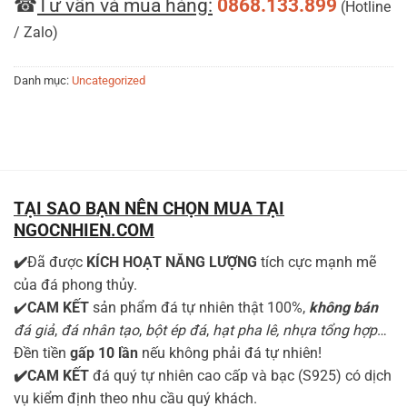
☎
Tư vấn và mua hàng:
0868.133.899
(Hotline
/ Zalo)
Danh mục:
Uncategorized
TẠI SAO BẠN NÊN CHỌN MUA TẠI
NGOCNHIEN.COM
✔️
Đã được
KÍCH HOẠT NĂNG LƯỢNG
tích cực mạnh mẽ
của đá phong thủy.
✔️
CAM KẾT
sản phẩm đá tự nhiên thật 100%,
không bán
đá giả
,
đá nhân tạo
,
bột ép đá
,
hạt pha lê, nhựa tổng hợp
…
Đền tiền
gấp 10 lần
nếu không phải đá tự nhiên!
✔️CAM KẾT
đá quý tự nhiên cao cấp và bạc (S925) có dịch
vụ kiểm định theo nhu cầu quý khách.