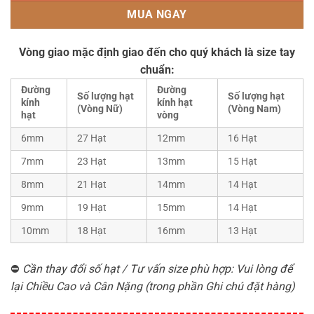
MUA NGAY
Vòng giao mặc định giao đến cho quý khách là size tay
chuẩn:
Đường
Đường
Số lượng hạt
Số lượng hạt
kính
kính hạt
(Vòng Nữ)
(Vòng Nam)
hạt
vòng
6mm
27 Hạt
12mm
16 Hạt
7mm
23 Hạt
13mm
15 Hạt
8mm
21 Hạt
14mm
14 Hạt
9mm
19 Hạt
15mm
14 Hạt
10mm
18 Hạt
16mm
13 Hạt
⛔
Cần thay đổi số hạt / Tư vấn size phù hợp: Vui lòng để
lại Chiều Cao và Cân Nặng (trong phần Ghi chú đặt hàng)