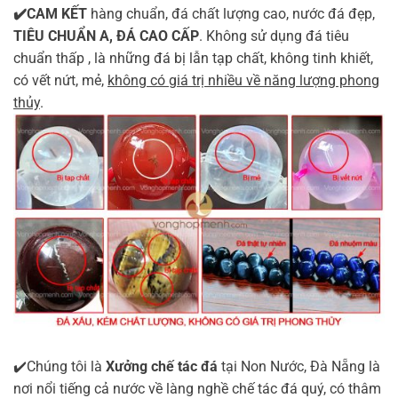
✔️CAM KẾT
hàng chuẩn, đá chất lượng cao, nước đá đẹp,
TIÊU CHUẨN A, ĐÁ CAO CẤP
. Không sử dụng đá tiêu
chuẩn thấp , là những đá bị lẫn tạp chất, không tinh khiết,
có vết nứt, mẻ,
không có giá trị nhiều về năng lượng phong
thủy
.
✔️Chúng tôi là
Xưởng chế tác đá
tại Non Nước, Đà Nẵng là
nơi nổi tiếng cả nước về làng nghề chế tác đá quý, có thâm