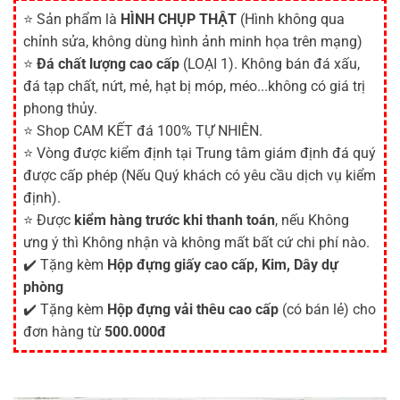
⭐ Sản phẩm là
HÌNH CHỤP THẬT
(Hình không qua
chỉnh sửa, không dùng hình ảnh minh họa trên mạng)
⭐
Đá chất lượng cao cấp
(LOẠI 1). Không bán đá xấu,
đá tạp chất, nứt, mẻ, hạt bị móp, méo...không có giá trị
phong thủy.
⭐ Shop CAM KẾT đá 100% TỰ NHIÊN.
⭐ Vòng được kiểm định tại Trung tâm giám định đá quý
được cấp phép (Nếu Quý khách có yêu cầu dịch vụ kiểm
định).
⭐ Được
kiểm hàng trước khi thanh toán
, nếu Không
ưng ý thì Không nhận và không mất bất cứ chi phí nào.
✔️ Tặng kèm
Hộp đựng giấy cao cấp, Kim, Dây dự
phòng
✔️ Tặng kèm
Hộp đựng vải thêu cao cấp
(có bán lẻ) cho
đơn hàng từ
500.000đ