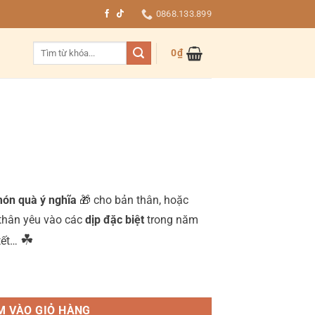
0868.133.899
Tìm
0
₫
kiếm:
ón quà ý nghĩa
🎁 cho bản thân, hoặc
 thân yêu vào các
dịp đặc biệt
trong năm
☘
 tết…
M VÀO GIỎ HÀNG