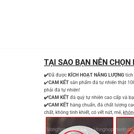
TẠI SAO BẠN NÊN CHỌN
✔️
Đã được
KÍCH HOẠT NĂNG LƯỢNG
tíc
✔️
CAM KẾT
sản phẩm đá tự nhiên thật 1
phải đá tự nhiên!
✔️CAM KẾT
đá quý tự nhiên cao cấp và bạ
✔️CAM KẾT
hàng chuẩn, đá chất lượng ca
chất, không tinh khiết, có vết nứt, mẻ,
không