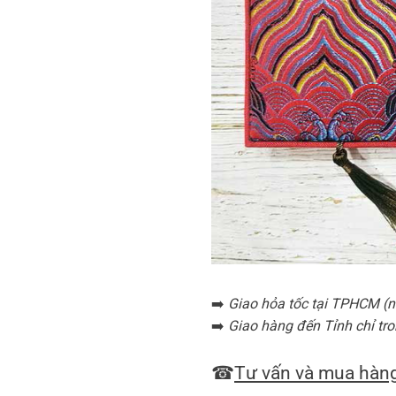
➡️
Giao hỏa tốc tại TPHCM (nộ
➡️
Giao hàng đến Tỉnh chỉ tro
☎
Tư vấn và mua hàng