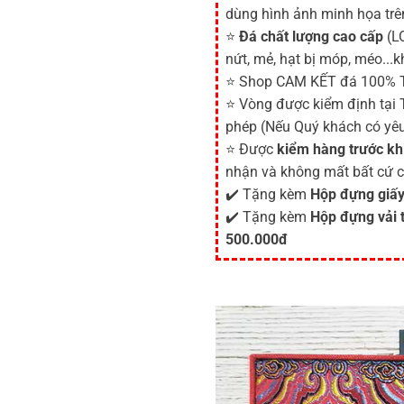
dùng hình ảnh minh họa tr
⭐
Đá chất lượng cao cấp
(LO
nứt, mẻ, hạt bị móp, méo...k
⭐ Shop CAM KẾT đá 100% 
⭐ Vòng được kiểm định tại
phép (Nếu Quý khách có yêu
⭐ Được
kiểm hàng trước kh
nhận và không mất bất cứ c
✔️ Tặng kèm
Hộp đựng giấy
✔️ Tặng kèm
Hộp đựng vải 
500.000đ