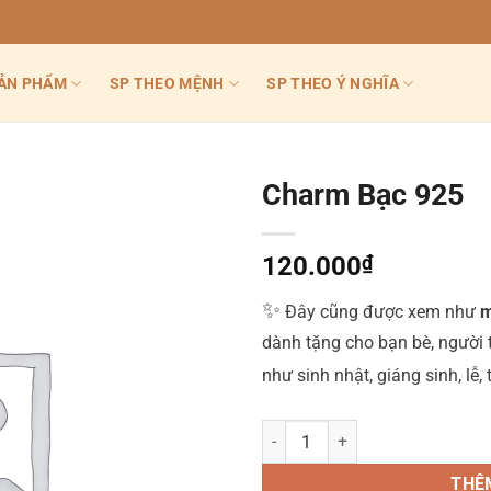
ẢN PHẨM
SP THEO MỆNH
SP THEO Ý NGHĨA
Charm Bạc 925
120.000
₫
✨
Đây cũng được xem như
m
dành tặng cho bạn bè, người
như sinh nhật, giáng sinh, lễ,
Charm Bạc 925 số lượng
THÊ