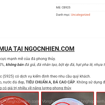
Mã:
CB925
Danh mục:
Uncategorized
 MUA TẠI NGOCNHIEN.COM
h cực mạnh mẽ của đá phong thủy.
00%,
không bán
đá giả
,
đá nhân tạo
,
bột ép đá
,
hạt pha lê, nhựa 
c (S925) có dịch vụ kiểm định theo nhu cầu quý khách.
o, nước đá đẹp,
TIÊU CHUẨN A, ĐÁ CAO CẤP
. Không sử dụng đá
 có giá trị nhiều về năng lượng phong thủy
.