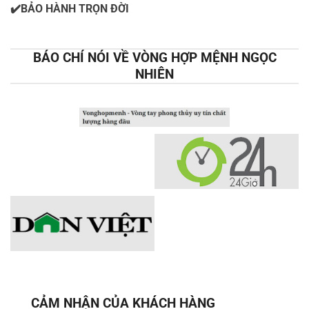
✔️BẢO HÀNH TRỌN ĐỜI
BÁO CHÍ NÓI VỀ VÒNG HỢP MỆNH NGỌC
NHIÊN
CẢM NHẬN CỦA KHÁCH HÀNG