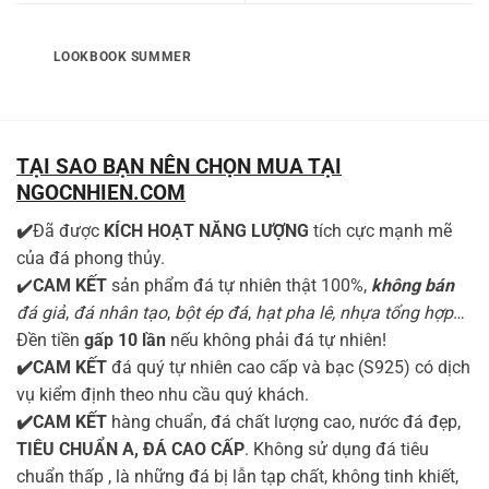
LOOKBOOK SUMMER
TẠI SAO BẠN NÊN CHỌN MUA TẠI
NGOCNHIEN.COM
✔️
Đã được
KÍCH HOẠT NĂNG LƯỢNG
tích cực mạnh mẽ
của đá phong thủy.
✔️
CAM KẾT
sản phẩm đá tự nhiên thật 100%,
không bán
đá giả
,
đá nhân tạo
,
bột ép đá
,
hạt pha lê, nhựa tổng hợp
…
Đền tiền
gấp 10 lần
nếu không phải đá tự nhiên!
✔️CAM KẾT
đá quý tự nhiên cao cấp và bạc (S925) có dịch
vụ kiểm định theo nhu cầu quý khách.
✔️CAM KẾT
hàng chuẩn, đá chất lượng cao, nước đá đẹp,
TIÊU CHUẨN A, ĐÁ CAO CẤP
. Không sử dụng đá tiêu
chuẩn thấp , là những đá bị lẫn tạp chất, không tinh khiết,