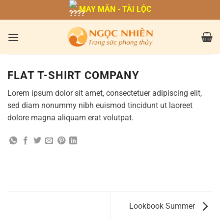
Bỏ
MAY MẮN - TÀI LỘC
qua
nội
dung
FLAT T-SHIRT COMPANY
Lorem ipsum dolor sit amet, consectetuer adipiscing elit,
sed diam nonummy nibh euismod tincidunt ut laoreet
dolore magna aliquam erat volutpat.
Lookbook Summer