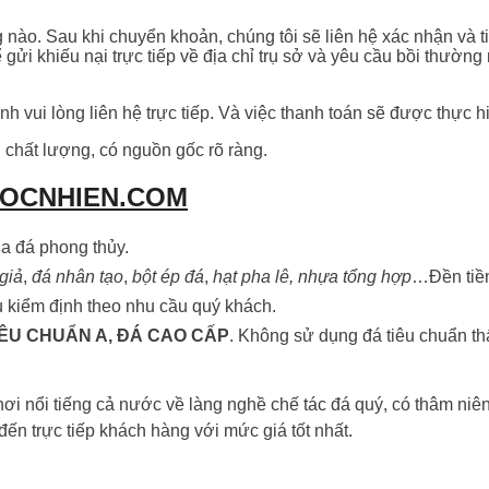
nào. Sau khi chuyển khoản, chúng tôi sẽ liên hệ xác nhận và t
ể gửi khiếu nại trực tiếp về địa chỉ trụ sở và yêu cầu bồi th
 vui lòng liên hệ trực tiếp. Và việc thanh toán sẽ được thực h
chất lượng, có nguồn gốc rõ ràng.
GOCNHIEN.COM
a đá phong thủy.
giả
,
đá nhân tạo
,
bột ép đá
,
hạt pha lê, nhựa tổng hợp
…Đền ti
ụ kiểm định theo nhu cầu quý khách.
IÊU CHUẨN A, ĐÁ CAO CẤP
. Không sử dụng đá tiêu chuẩn thấp
ơi nổi tiếng cả nước về làng nghề chế tác đá quý, có thâm niê
n trực tiếp khách hàng với mức giá tốt nhất.